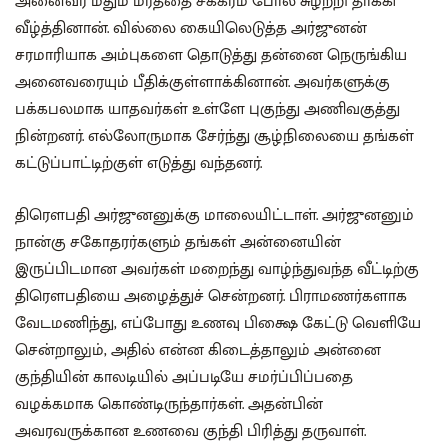
அனைவர் மீதும் மரத்தை சக்கரம் போல சுழற்றி தாக்கி
வீழ்த்தினான். வில்லை கையிலெடுத்த அர்ஜுனன்
சரமாரியாக அம்புகளை தொடுத்து தன்னை நெருங்கிய
அனைவரையும் பீதிக்குள்ளாக்கினான். அவர்களுக்கு
பக்கபலமாக யாதவர்கள் உள்ளே புகுந்து அணிவகுத்து
நின்றனர். எல்லோருமாக சேர்ந்து சூழ்நிலையை தங்கள்
கட்டுப்பாட்டிற்குள் எடுத்து வந்தனர்.
திரௌபதி அர்ஜுனனுக்கு மாலையிட்டாள். அர்ஜுனனும்
நான்கு சகோதரர்களும் தங்கள் அன்னையின்
இருப்பிடமான அவர்கள் மறைந்து வாழ்ந்துவந்த வீட்டிற்கு
திரௌபதியை அழைத்துச் சென்றனர். பிராமணர்களாக
வேடமணிந்து, எப்போது உணவு பிக்ஷை கேட்டு வெளியே
சென்றாலும், அதில் என்ன கிடைத்தாலும் அன்னை
குந்தியின் காலடியில் அப்படியே சமர்ப்பிப்பதை
வழக்கமாக கொண்டிருந்தார்கள். அதன்பின்
அவரவருக்கான உணவை குந்தி பிரித்து தருவாள்.