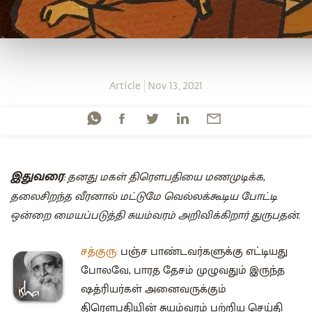
Article
Nov 13, 2021
இதுவரை
: தனது மகள் திரௌபதியை மணமுடிக்க,
தலைசிறந்த வீரனால் மட்டுமே வெல்லக்கூடிய போட்டி
ஒன்றை மையப்படுத்தி சுயம்வரம் அறிவிக்கிறார்‌ துருபதன்.
சத்குரு:
பஞ்ச பாண்டவர்களுக்கு எட்டியது
போலவே, பாரத தேசம் முழுவதும் இருந்த
ஷத்ரியர்கள் அனைவருக்கும்
திரௌபதியின் சுயம்வரம் பற்றிய செய்தி