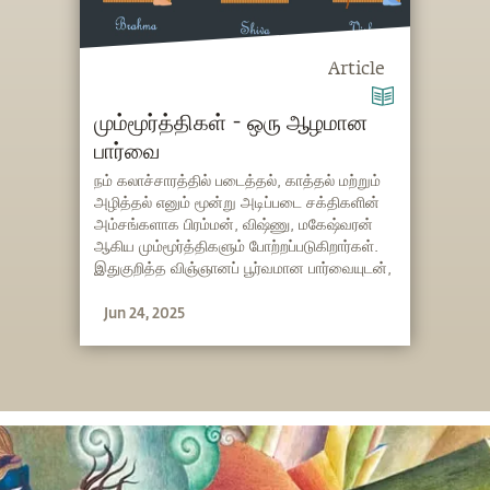
Article
மும்மூர்த்திகள் - ஒரு ஆழமான
பார்வை
நம் கலாச்சாரத்தில் படைத்தல், காத்தல் மற்றும்
அழித்தல் எனும் மூன்று அடிப்படை சக்திகளின்
அம்சங்களாக பிரம்மன், விஷ்ணு, மகேஷ்வரன்
ஆகிய மும்மூர்த்திகளும் போற்றப்படுகிறார்கள்.
இதுகுறித்த விஞ்ஞானப் பூர்வமான பார்வையுடன்,
தனது உள்ளார்ந்த ஞானத்தை சத்குரு நம்முடன்
Jun 24, 2025
பகிர்கிறார்.