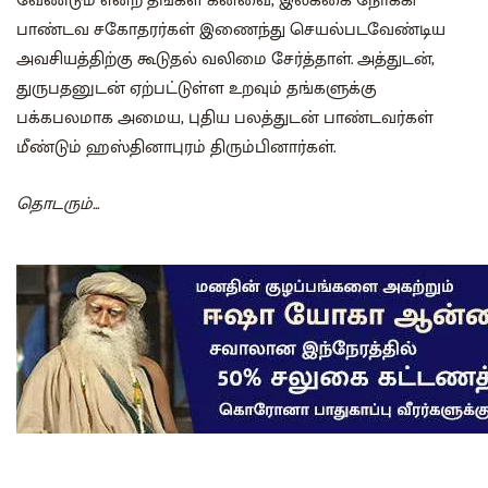
வேண்டும் என்ற தங்கள் கனவை, இலக்கை நோக்கி
பாண்டவ சகோதரர்கள் இணைந்து செயல்படவேண்டிய
அவசியத்திற்கு கூடுதல் வலிமை சேர்த்தாள். அத்துடன்,
துருபதனுடன் ஏற்பட்டுள்ள உறவும் தங்களுக்கு
பக்கபலமாக அமைய, புதிய பலத்துடன் பாண்டவர்கள்
மீண்டும் ஹஸ்தினாபுரம் திரும்பினார்கள்.
தொடரும்...