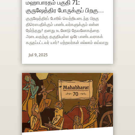
மஹாபாரதம் பகுதி 71:
குருஷேத்திர போருக்குப் பிறகு
பாண்டவர்களுக்கும்
குருஷேத்திரப் போரில் வெற்றியடைந்த பிறகு
திரௌபதிக்கும் பாண்டவர்களுக்கும் என்ன
திரௌபதிக்கும் என்ன நேர்ந்தது?
நேர்ந்தது? தனது உடலோடு தேவலோகத்தை
அடைவதற்கு தகுதியுள்ள ஒரே பாண்டவராகக்
கருதப்பட்டவர் யார்? மற்றவர்கள் எல்லாம் எவ்வாறு
இறந்தார்கள்? போருக்குப் பின்னான
Jul 9, 2025
பாண்டவர்களின் வாழ்க்கையை இந்த பகுதியில்
விவரிக்கிறார் சத்குரு.