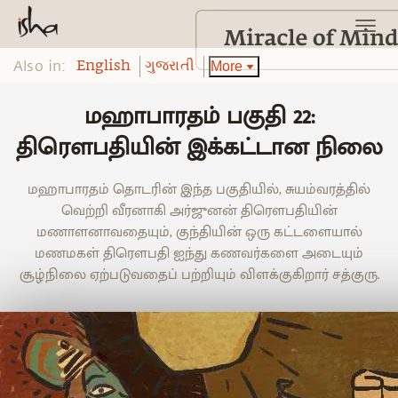
Also in:
More
English
ગુજરાતી
மஹாபாரதம் பகுதி 22:
திரௌபதியின் இக்கட்டான நிலை
மஹாபாரதம் தொடரின் இந்த பகுதியில், சுயம்வரத்தில்
வெற்றி வீரனாகி அர்ஜுனன் திரௌபதியின்
மணாளனாவதையும், குந்தியின் ஒரு கட்டளையால்
மணமகள் திரௌபதி ஐந்து கணவர்களை அடையும்
சூழ்நிலை ஏற்படுவதைப் பற்றியும் விளக்குகிறார் சத்குரு.