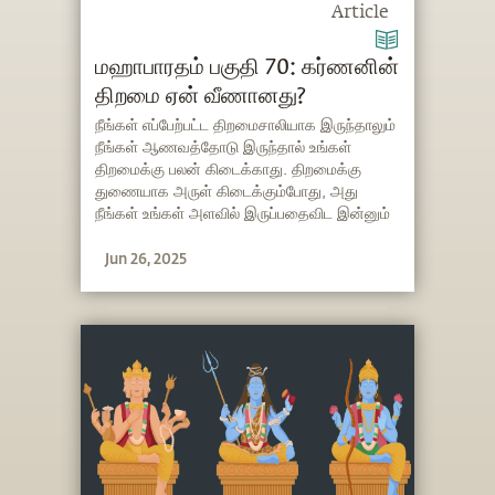
Article
மஹாபாரதம் பகுதி 70: கர்ணனின்
திறமை ஏன் வீணானது?
நீங்கள் எப்பேற்பட்ட திறமைசாலியாக இருந்தாலும்
நீங்கள் ஆணவத்தோடு இருந்தால் உங்கள்
திறமைக்கு பலன் கிடைக்காது. திறமைக்கு
துணையாக அருள் கிடைக்கும்போது, அது
நீங்கள் உங்கள் அளவில் இருப்பதைவிட இன்னும்
பெரிதாகிட உதவும். அப்படித்தான் வாழ்க்கை
Jun 26, 2025
நடக்க வேண்டும்.