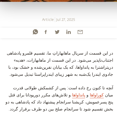
Article
Jul 27, 2025
‫در این قسمت از سریال ماهابهاراتِ ما، تقسیم قلمرو پادشاهی
اجتناب‌ناپذیر می‌شود. در این قسمت از ماهابهارات، «هدیه»
دریتراشترا به پانداواها، که یک بیابان نفرین‌شده و خشک بود، با
جادوی ایندرا یک‌شبه به شهر زیبای ایندراپراستا تبدیل می‌شود.
‫آنچه تا کنون رخ داده است: پس از کشمکش طولانی قدرت
میان
کوراواها
و
پانداواها
و تلاش‌های مکرر دوریودانا برای قتل
پنج پسرعمویش، کریشنا سرانجام پیشنهاد داد که پادشاهی به دو
بخش تقسیم شود تا سرانجام صلح بین دو طرف برقرار گردد.