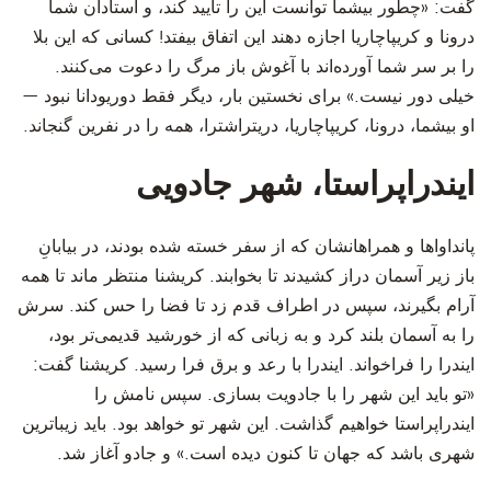
گفت: «چطور بیشما توانست این را تأیید کند، و استادان شما
درونا و کریپاچاریا اجازه دهند این اتفاق بیفتد! کسانی که این بلا
را بر سر شما آورده‌اند با آغوش باز مرگ را دعوت می‌کنند.
خیلی دور نیست.» برای نخستین بار، دیگر فقط دوریودانا نبود —
او بیشما، درونا، کریپاچاریا، دریتراشترا، همه را در نفرین گنجاند.
ایندراپراستا، شهر جادویی
‫پانداواها و همراهانشان که از سفر خسته شده بودند، در بیابانِ
باز زیر آسمان دراز کشیدند تا بخوابند. کریشنا منتظر ماند تا همه
آرام بگیرند، سپس در اطراف قدم زد تا فضا را حس کند. سرش
را به آسمان بلند کرد و به زبانی که از خورشید قدیمی‌تر بود،
ایندرا را فراخواند. ایندرا با رعد و برق فرا رسید. کریشنا گفت:
«تو باید این شهر را با جادویت بسازی. سپس نامش را
ایندراپراستا خواهیم گذاشت. این شهر تو خواهد بود. باید زیباترین
شهری باشد که جهان تا کنون دیده است.» و جادو آغاز شد.