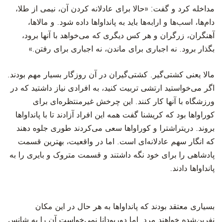
مداخله کرد و گفت: «حالا برای عادلانه کردن آن، نیمی از طلا،
دام‌ها، اسب‌ها و ارابه‌ها باید به پانداواها داده شود. و مالاها،
آهنگران، زرگران و هر کس دیگری که می‌خواهد با آنها برود،
بگذار برود. نه اجباری برای ماندن، نه اجباری برای رفتن.»
‫مالا یعنی کشتی‌گیر. کشتی‌گیران در آن روزگار بسیار مهم بودند.
اگر می‌خواستید ارتشی تربیت کنید، به افرادی نیاز داشتید که در
ورزشگاه با آنها کار کنند. این چرخش غیرمنتظره‌ای برای
کوراواها بود که کریشنا گفت همه این افراد آزادند تا با پانداواها
بروند. دریتراشترا و کوراواها سعی می‌کردند طوری جلوه دهند
که انگار سهم عادلانه‌ای است. اما در واقعیت، بهترین قسمت
پادشاهی را برای خود نگه داشتند و قسمت متروک و بایری را به
پانداواها دادند.
‫بسیاری معتقد بودند که پانداواها به هر حال در این مکان
نفرین‌شده خواهند مرد. اما دوریودانا نمی‌خواست آن را به شانس