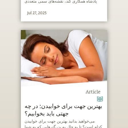
پادشاه همکاری کند، نقشه‌های سمی متعددی
می‌کشد که هیچ‌کدام در دربار کورو حمایت
Jul 27, 2025
نمی‌شوند.
Article
‫بهترین جهت برای خوابیدن: در چه
جهتی باید بخوابیم؟
‫‫می‌خواهید بدانید بهترین جهت برای خوابیدن
کدام است؟ تا به حال به بزرگترهایی که به شما