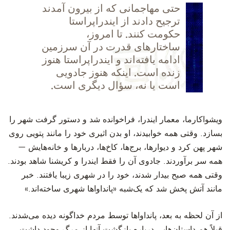
‫حتی مهاجمانی که از بیرون آمدند
ترجیح دادند از ایندراپراستا
حکومت کنند. تا امروز،
ساختارهای قدرت در آن سرزمین
ادامه یافته‌اند و ایندراپراستا هنوز
زنده است. اینکه هنوز جادویی
است یا نه، سؤال دیگری است.
‫ویشواکارما، معمار ایندرا، فراخوانده شد و دستور گرفت شهر را
بسازد. وقتی همه خوابیدند، او بدن اثیری‌ خود را مانند پتویی روی
شهر پهن کرد و دیوارها، برج‌ها، کاخ‌ها، دربارها و خانه‌هایش —
همه سر برآوردند. جادوی آن را فقط ایندرا و کریشنا شاهد بودند.
وقتی همه صبح بیدار شدند، خود را در شهری زیبا یافتند. خبر
مانند آتش پخش شد که یک‌شبه «پانداواها شهری ساخته‌اند.»
‫از آن لحظه به بعد، پانداواها توسط مردم خداگونه دیده می‌شدند.
قبلاً هم داستان‌هایی درباره بازگشت آنها از مرگ وجود داشت.