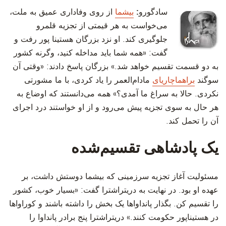
‫سادگورو:
بیشما
از روی وفاداری عمیق به ملت،
می‌خواست به هر قیمتی از تجزیه قلمرو
جلوگیری کند. او نزد بزرگان هستینا پور رفت و
گفت: «همه شما باید مداخله کنید، وگرنه کشور
به دو قسمت تقسیم خواهد شد.» بزرگان پاسخ دادند: «وقتی آن
سوگند
براهماچاریای
مادام‌العمر را یاد کردی، با ما مشورتی
نکردی. حالا به سراغ ما آمدی؟» همه می‌دانستند که اوضاع به
هر حال به سوی تجزیه پیش می‌رود و از او خواستند درد اجرای
آن را تحمل کند.
یک پادشاهی تقسیم‌شده
‫مسئولیت آغاز تجزیه سرزمینی که بیشما دوستش داشت، بر
عهده او بود. در نهایت به دریتراشترا گفت: «بسیار خوب، کشور
را تقسیم کن. بگذار پانداواها یک بخش را داشته باشند و کوراواها
در هستیناپور حکومت کنند.» دریتراشترا پنج برادر پانداوا را