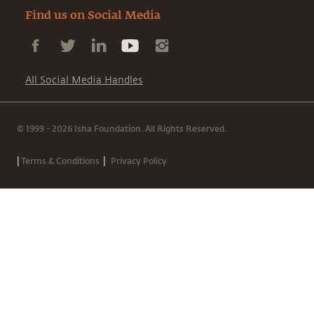
Find us on Social Media
All Social Media Handles
© 1999 - 2026 Isha Foundation. All Rights Reserved.
|
|
Terms & Conditions
Privacy Policy