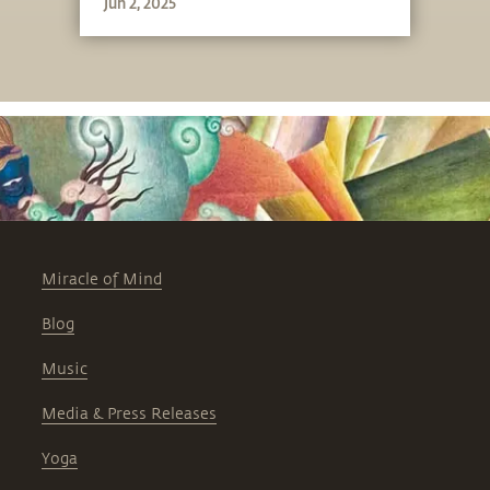
Jun 2, 2025
Miracle of Mind
Blog
Music
Media & Press Releases
Yoga