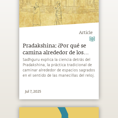
Article
Pradakshina: ¿Por qué se
camina alrededor de los
templos en el sentido de las
Sadhguru explica la ciencia detrás del
Pradakshina, la práctica tradicional de
manecillas del reloj?
caminar alrededor de espacios sagrados
en el sentido de las manecillas del reloj.
Jul 7, 2025