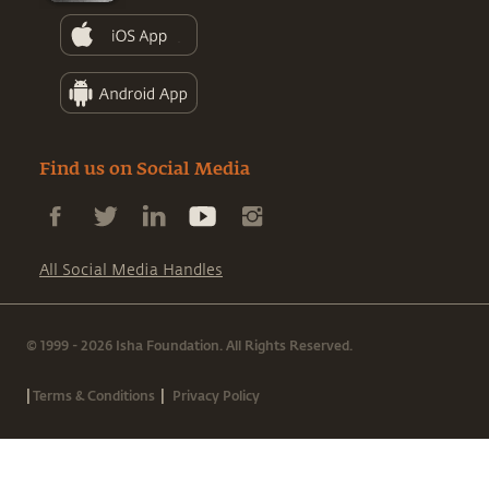
Find us on Social Media
All Social Media Handles
© 1999 - 2026 Isha Foundation. All Rights Reserved.
|
|
Terms & Conditions
Privacy Policy