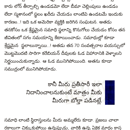
కారు లోన్ తీర్చాల్సి ఉండడమో లేదా బీమా చెల్లింపులు ఉండడం
లేదా స్మశానంలో స్థలం ఖరీదు చేయడం లాంటివి ఉండటమే ఇందుకు
కారణం..! ఇది ఒక అమెరికా వ్యక్తికి జరిగిన సంఘటన. అతడు
తనకోసం ఒక శ్రేష్టమైన సమాధి స్థలాన్ని కొనుగోలు చేయడం కోసం తన
జీవితంలో సగం సమయాన్ని కేటాయించాడు. సమాధుల్లో కూడా
శ్రేష్టమైన స్థలాలున్నాయి..! అతడు తన 70 సంవత్సరాల వయస్సులో
మొట్టమొదటి సారిగా కరేబియన్ దీవులకు ఓడ విహారానికి వెళ్ళాలని
నిర్ణయించుకున్నాడు. ఆ ఓడ మునిగిపోయింది. అతను కూడా
సముద్రంలో మునిగిపోయాడు.
కానీ మీరు ప్రతీసారీ ఇలా
నిదానించాలనుకుంటే మాత్రం మీకు
మీరుగా బోల్తా పడినట్లే.
సమాధి లాంటి స్థిరాస్తులను మీరు అమ్మలేరు కూడా. ప్రజలు చాలా
రకాలుగా చిక్కుకుపోయి ఉన్నప్పుడు, వారికి ఉన్న ఏకైక మార్గం కాస్త