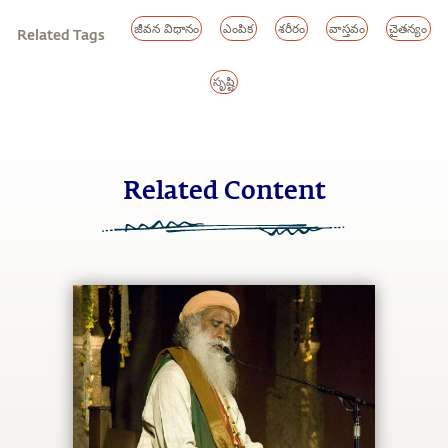
జీవన విధానం
ఎంపిక
శరీరం
వాస్తవం
చైతన్యం
Related Tags
సృష్టి
Related Content