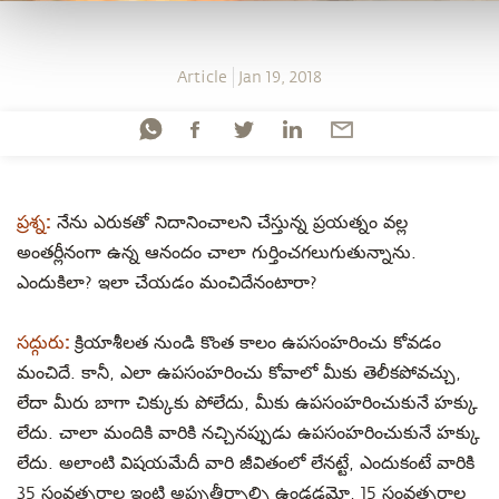
Article
Jan 19, 2018
ప్రశ్న:
నేను ఎరుకతో నిదానించాలని చేస్తున్న ప్రయత్నం వల్ల
అంతర్లీనంగా ఉన్న ఆనందం చాలా గుర్తించగలుగుతున్నాను.
ఎందుకిలా? ఇలా చేయడం మంచిదేనంటారా?
సద్గురు:
క్రియాశీలత నుండి కొంత కాలం ఉపసంహరించు కోవడం
మంచిదే. కానీ, ఎలా ఉపసంహరించు కోవాలో మీకు తెలీకపోవచ్చు,
లేదా మీరు బాగా చిక్కుకు పోలేదు, మీకు ఉపసంహరించుకునే హక్కు
లేదు. చాలా మందికి వారికి నచ్చినప్పుడు ఉపసంహరించుకునే హక్కు
లేదు. అలాంటి విషయమేదీ వారి జీవితంలో లేనట్టే, ఎందుకంటే వారికి
35 సంవత్సరాల ఇంటి అప్పుతీర్చాల్సి ఉండడమో, 15 సంవత్సరాల