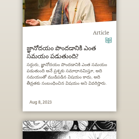
Article
జ్ఞానోదయం పొందడానికి ఎంత
సమయం పడుతుంది?
సద్గురు, జ్ఞానోదయం పొందడానికి ఎంత సమయం
పడుతుంది అనే ప్రశ్నకు సమాధానమిస్తూ, అది
సమయంతో ముడిపడిన విషయం కాదు, అది
తీవ్రతకు సంబంధించిన విషయం అని వివరిస్తారు.
Aug 8, 2023