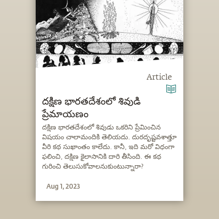
Article
దక్షిణ భారతదేశంలో శివుడి
ప్రేమాయణం
దక్షిణ భారతదేశంలో శివుడు ఒకరిని ప్రేమించిన
విషయం చాలామందికి తెలియదు. దురదృష్టవశాత్తూ
వీరి కథ సుఖాంతం కాలేదు. కానీ, ఇది మరో విధంగా
ఫలించి, దక్షిణ కైలాసానికి దారి తీసింది. ఈ కథ
గురించి తెలుసుకోవాలనుకుంటున్నారా?
Aug 1, 2023