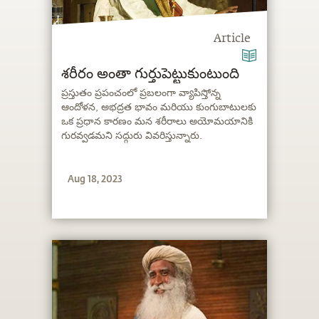
Article
శరీరం అంతా గుర్తుపెట్టుకుంటుంది
ప్రస్తుతం ప్రపంచంలో ప్రబలంగా వ్యాపిస్తోన్న
ఆందోళన, అభద్రత భావం మరియు కుంగుబాటులకు
ఒక ప్రధాన కారణం మన శరీరాలు అయోమయానికి
గురవ్వడమని సద్గురు వివరిస్తున్నారు.
Aug 18, 2023