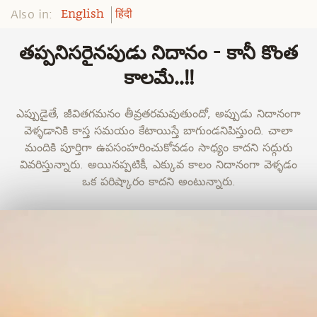
Also in:
English
हिंदी
తప్పనిసరైనపుడు నిదానం - కానీ కొంత
కాలమే..!!
ఎప్పుడైతే, జీవితగమనం తీవ్రతరమవుతుందో, అప్పుడు నిదానంగా
వెళ్ళడానికి కాస్త సమయం కేటాయిస్తే బాగుండనిపిస్తుంది. చాలా
మందికి పూర్తిగా ఉపసంహరించుకోవడం సాధ్యం కాదని సద్గురు
వివరిస్తున్నారు. అయినప్పటికీ, ఎక్కువ కాలం నిదానంగా వెళ్ళడం
ఒక పరిష్కారం కాదని అంటున్నారు.