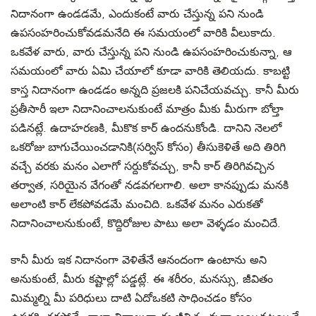
నిదానంగా ఉండడమే, ఎందుకంటే వారు చేస్తున్న పని నుండి
ఉపసంహరించుకోవడమనేది ఈ సమయంలో వారికి వీలుకాదు.
ఒకవేళ వారు, వారు చేస్తున్న పని నుండి ఉపసంహరించుకున్నా, ఆ
సమయంలో వారు ఏమి చేయాలో కూడా వారికి తెలియదు. కాబట్టి
కాస్త నిదానంగా ఉండడం అన్నది ప్రజలకి పనిచేయవచ్చు. కానీ మీరు
ప్రతీసారీ ఇలా నిదానించాలనుకుంటే మాత్రం మీకు మీరుగా బోల్తా
పడినట్లే. ఉదాహరణకి, మీకొక కార్ ఉందనుకోండి. దానిని నెలలో
ఒకరోజు బాగుచేయించడానికి(సర్విస్ కోసం) తీసుకెళితే అది తిరిగి
వచ్చే వరకు మనం ఎలాగో సర్దుకోవచ్చు, కానీ కార్ తిరిగివచ్చిన
తర్వాత, సరియైన వేగంతో నడవగలగాలి. అలా కానప్పుడు మనకి
అలాంటి కార్ లేకపోవడమే మంచిది. ఒకవేళ మనం ఎరుకతో
నిదానించాలనుకుంటే, కొద్దిరోజుల పాటు అలా వెళ్ళడం మంచిదే.
కానీ మీరు ఇక నిదానంగా వెళితేనే ఆనందంగా ఉంటాను అని
అనుకుంటే, మీరు కష్టాల్లో పడ్డట్లే. ఈ శరీరం, మనస్సు, జీవితం
మిమ్మల్ని మీ పరిధులు దాటి ఏదోఒకటి సాధించడం కోసం