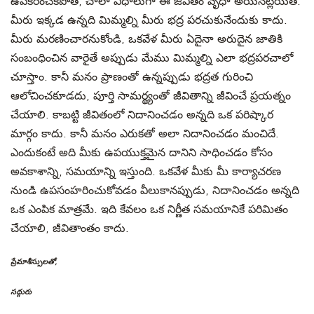
ఉపకరించకపోతే, చాలా విధాలుగా ఈ జీవితం వృధా అయినట్లయితే.
మీరు ఇక్కడ ఉన్నది మిమ్మల్ని మీరు భద్ర పరచుకునేందుకు కాదు.
మీరు మరణించారనుకోండి, ఒకవేళ మీరు ఏదైనా అరుదైన జాతికి
సంబంధించిన వారైతే అప్పుడు మేము మిమ్మల్ని ఎలా భద్రపరచాలో
చూస్తాం. కానీ మనం ప్రాణంతో ఉన్నప్పుడు భద్రత గురించి
ఆలోచించకూడదు, పూర్తి సామర్థ్యంతో జీవితాన్ని జీవించే ప్రయత్నం
చేయాలి. కాబట్టి జీవితంలో నిదానించడం అన్నది ఒక పరిష్కార
మార్గం కాదు. కానీ మనం ఎరుకతో అలా నిదానించడం మంచిదే.
ఎందుకంటే అది మీకు ఉపయుక్తమైన దానిని సాధించడం కోసం
అవకాశాన్ని, సమయాన్ని ఇస్తుంది. ఒకవేళ మీకు మీ కార్యాచరణ
నుండి ఉపసంహరించుకోవడం వీలుకానప్పుడు, నిదానించడం అన్నది
ఒక ఎంపిక మాత్రమే. ఇది కేవలం ఒక నిర్ణీత సమయానికే పరిమితం
చేయాలి, జీవితాంతం కాదు.
ప్రేమాశీస్సులతో,
సద్గురు