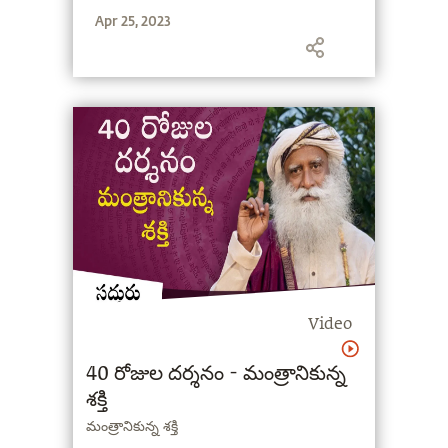
Apr 25, 2023
Video
40 రోజుల దర్శనం - మంత్రానికున్న
శక్తి
మంత్రానికున్న శక్తి