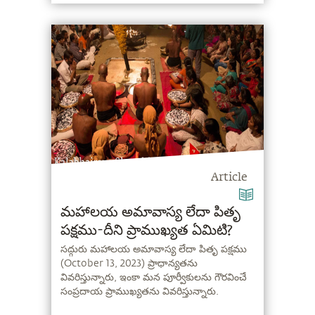
Article
మహాలయ అమావాస్య లేదా పితృ
పక్షము-దీని ప్రాముఖ్యత ఏమిటి?
సద్గురు మహాలయ అమావాస్య లేదా పితృ పక్షము
(October 13, 2023) ప్రాధాన్యతను
వివరిస్తున్నారు, ఇంకా మన పూర్వీకులను గౌరవించే
సంప్రదాయ ప్రాముఖ్యతను వివరిస్తున్నారు.