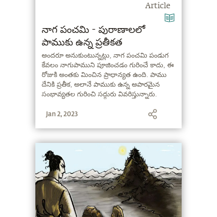
Article
నాగ పంచమి - పురాణాలలో
పాముకు ఉన్న ప్రతీకత
అందరూ అనుకుంటున్నట్లు, నాగ పంచమి పండుగ
కేవలం నాగుపాముని పూజించడం గురించే కాదు, ఈ
రోజుకి అంతకు మించిన ప్రాధాన్యత ఉంది. పాము
దేనికి ప్రతీక, అలానే పాముకు ఉన్న అపారమైన
సంభావ్యతల గురించి సద్గురు వివరిస్తున్నారు.
Jan 2, 2023