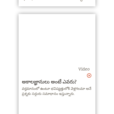
Video
అకాలజ్ఞానులు అంటే ఎవరు?
వర్తమానంలో ఉంటూ భవిష్యత్తులోకి వెళ్లగలమా అనే
ప్రశ్నకు సద్గురు సమాధానం ఇస్తున్నారు.