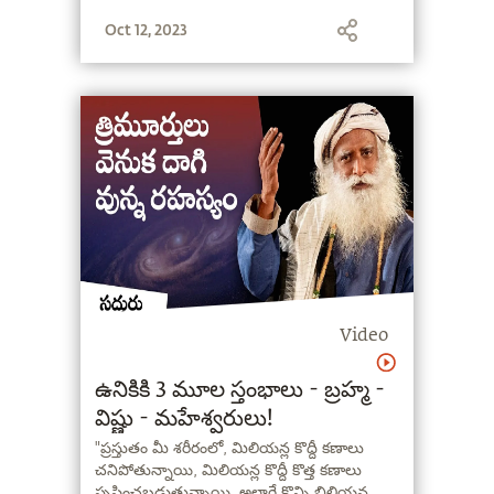
Oct 12, 2023
Video
ఉనికికి 3 మూల స్తంభాలు - బ్రహ్మ -
విష్ణు - మహేశ్వరులు!
"ప్రస్తుతం మీ శరీరంలో, మిలియన్ల కొద్దీ కణాలు
చనిపోతున్నాయి, మిలియన్ల కొద్దీ కొత్త కణాలు
సృష్టించబడుతున్నాయి. అలాగే కొన్ని బిలియన్ల