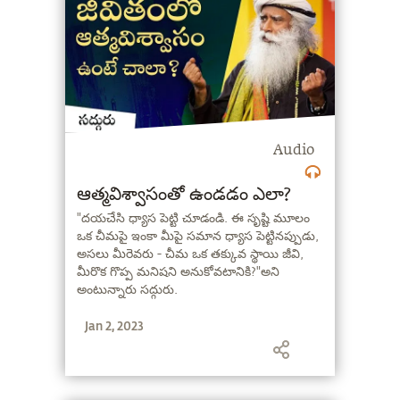
Audio
ఆత్మవిశ్వాసంతో ఉండడం ఎలా?
"దయచేసి ధ్యాస పెట్టి చూడండి. ఈ సృష్టి మూలం
ఒక చీమపై ఇంకా మీపై సమాన ధ్యాస పెట్టినప్పుడు,
అసలు మీరెవరు - చీమ ఒక తక్కువ స్థాయి జీవి,
మీరొక గొప్ప మనిషని అనుకోవటానికి?"అని
అంటున్నారు సద్గురు.
Jan 2, 2023