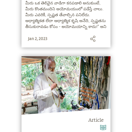
మీరు ఒక తెలివైన వాడిగా కనపడాలి అనుకుంటే,
మీరు కొంతమందిని అయోమయంలో పడేస్తే చాలు.
మీరు ఎవరికీ, స్పష్టత తేవాల్సిన పనిలేదు.
ఆధ్యాత్మికత లేదా ఆధ్యాత్మిక కృషి అనేది, స్పష్టతను
తీసుకురావడం కోసం - అయోమయాన్ని కాదు!" అని
అంటున్నారు సద్గురు.
Jan 2, 2023
Article