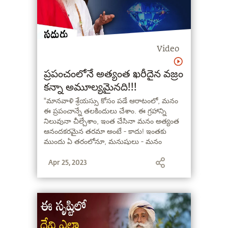
Video
ప్రపంచంలోనే అత్యంత ఖరీదైన వజ్రం
కన్నా అమూల్యమైనది!!!
"మానవాళి శ్రేయస్సు కోసం పడే ఆరాటంలో, మనం
ఈ ప్రపంచాన్నే తలకిందులు చేశాం. ఈ గ్రహాన్ని
నిలువునా చీల్చేశాం, ఇంత చేసినా మనం అత్యంత
ఆనందకరమైన తరమా అంటే - కాదు! ఇంతకు
ముందు ఏ తరంలోనూ, మనుషులు - మనం
అనుభవిస్తున్న ఇంతటి సౌఖ్యాలను, సౌలభ్యాలను
Apr 25, 2023
పొందలేదు. కానీ ఈ సౌకర్యాలన్నీ ఉన్నా - మనది
అత్యంత ఆనందకరమైన తరమా? ప్రశాంతంగా
ఉన్నామా? ప్రేమగా వున్నామా?" - సద్గురు