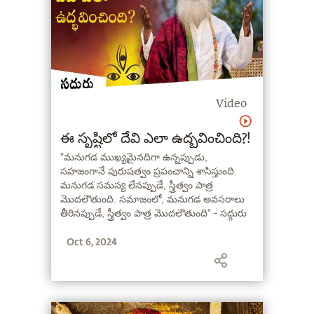
Video
ఈ సృష్టిలో దేవి ఎలా ఉద్భవించింది?!
"మనుగడ ముఖ్యమైనదిగా ఉన్నప్పుడు,
సహజంగానే పురుషత్వం ప్రపంచాన్ని శాసిస్తుంది.
మనుగడ సమస్య లేనప్పుడే, స్త్రీత్వం పాత్ర
మొదలౌతుంది. సమాజంలో, మనుగడ అవసరాలు
తీరినప్పుడే, స్త్రీత్వం పాత్ర మొదలౌతుంది" - సద్గురు
Oct 6, 2024