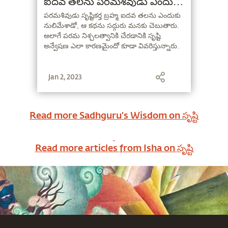
ఐదవ తలను పరమశివుడు ఎందుకు
తీసేశాడు?
పరమశివుడు సృష్టికర్త బ్రహ్మ ఐదవ తలను ఎందుకు
నులిమేశాడో, ఆ కథను సద్గురు మనకు చెబుతారు.
అలాగే పరమ నిశ్చలత్వానికి చేరడానికి సృష్టి
అన్వేషణ ఎలా కారణమైందో కూడా వివరిస్తున్నారు.
Jan 2, 2023
Read more Sadhguru's Wisdom on
సృష్టి
Read more articles from Isha on
సృష్టి