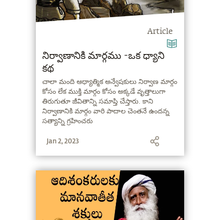
Article
నిర్వాణానికి మార్గము -ఒక ధ్యాని
కథ
చాలా మంది ఆధ్యాత్మిక అన్వేషకులు నిర్వాణ మార్గం
కోసం లేక ముక్తి మార్గం కోసం అక్కడే వృత్తాలుగా
తిరుగుతూ జీవితాన్ని సమాప్తి చేస్తారు. కాని
నిర్వాణానికి మార్గం వారి పాదాల చెంతనే ఉందన్న
సత్యాన్ని గ్రహించరు
Jan 2, 2023