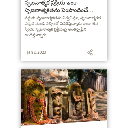
సృజనాత్మక ప్రక్రియ ఇంకా
సృజనాత్మకతను పెంపొందించే
మార్గాలు
సద్గురు సృజనాత్మకతను నిర్వచిస్తూ, సృజనాత్మకత
ఎక్కడ నుండి వచ్చిందో వివరిస్తున్నారు ఇంకా తన
స్వీయ సృజనాత్మక ప్రక్రియపై అంతర్దృష్టిని
అందిస్తున్నారు.
Jan 2, 2023