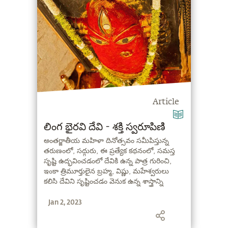
Article
లింగ భైరవి దేవి - శక్తి స్వరూపిణి
అంతర్జాతీయ మహిళా దినోత్సవం సమీపిస్తున్న
తరుణంలో, సద్గురు, ఈ ప్రత్యేక కథనంలో, సమస్త
సృష్టి ఉద్భవించడంలో దేవికి ఉన్న పాత్ర గురించి,
ఇంకా త్రిమూర్తులైన బ్రహ్మ, విష్ణు, మహేశ్వరులు
కలిసి దేవిని సృష్టించడం వెనుక ఉన్న శాస్త్రాన్ని
వివరించారు.
Jan 2, 2023