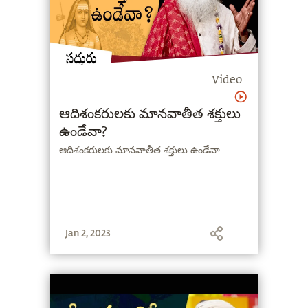
Video
ఆదిశంకరులకు మానవాతీత శక్తులు
ఉండేవా?
ఆదిశంకరులకు మానవాతీత శక్తులు ఉండేవా
Jan 2, 2023