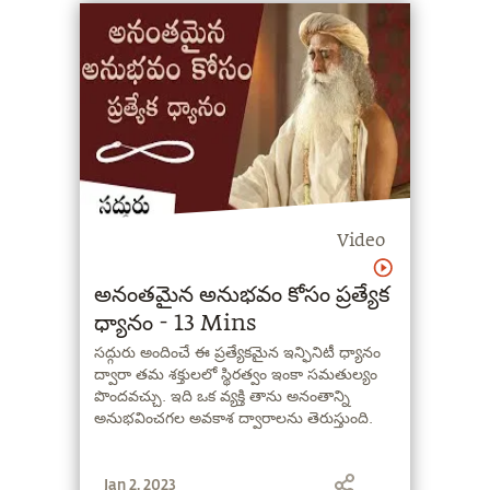
Video
అనంతమైన అనుభవం కోసం ప్రత్యేక
ధ్యానం - 13 Mins
సద్గురు అందించే ఈ ప్రత్యేకమైన ఇన్ఫినిటీ ధ్యానం
ద్వారా తమ శక్తులలో స్థిరత్వం ఇంకా సమతుల్యం
పొందవచ్చు. ఇది ఒక వ్యక్తి తాను అనంతాన్ని
అనుభవించగల అవకాశ ద్వారాలను తెరుస్తుంది.
Jan 2, 2023