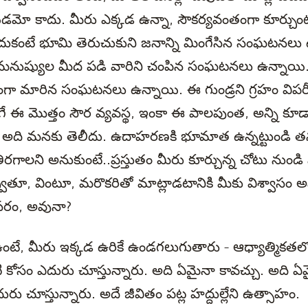
మో కాదు. మీరు ఎక్కడ ఉన్నా, సౌకర్యవంతంగా కూర్చుంట
ందుకంటే భూమి తెరుచుకుని జనాన్ని మింగేసిన సంఘటనలు
లు మనుష్యుల మీద పడి వారిని చంపిన సంఘటనలు ఉన్నాయి.
రేకంగా మారిన సంఘటనలు ఉన్నాయి. ఈ గుండ్రని గ్రహం విప
గే ఈ మొత్తం సౌర వ్యవస్థ, ఇంకా ఈ పాలపుంత, అన్ని కూ
ో, అది మనకు తెలీదు. ఉదాహరణకి భూమాత ఉన్నట్టుండి త
తిరగాలని అనుకుంటే..ప్రస్తుతం మీరు కూర్చున్న చోటు నుండి
్వుతూ, వింటూ, మరొకరితో మాట్లాడటానికి మీకు విశ్వాసం
వసరం, అవునా?
ంటే, మీరు ఇక్కడ ఉరికే ఉండగలుగుతారు - ఆధ్యాత్మికతలో
 కోసం ఎదురు చూస్తున్నారు. అది ఏమైనా కావచ్చు. అది ఏమ
రు చూస్తున్నారు. అదే జీవితం పట్ల హద్దుల్లేని ఉత్సాహం.