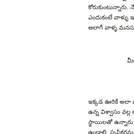
కోరుకుంటున్నారు. న
ఎందుకంటే వాళ్ళు ఇప
అలాగే వాళ్ళ మనసు 
మీ
ఇక్కడ ఊరికే అలా ఉం
ఉన్న విశ్వాసం వల
స్థాయిలతో ఉన్నారు.
ఉండాలి. సృష్టికర్