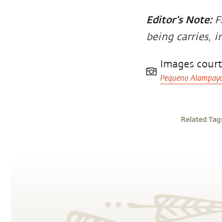
Editor's Note:
F
being carries, i
Images cour
Pequeno Alampayo
Related Tag