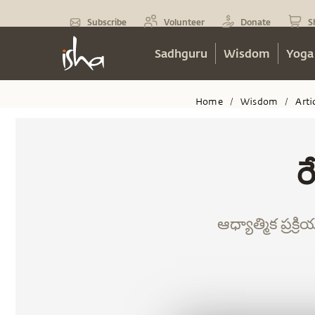
Subscribe
Volunteer
Donate
S
Sadhguru
Wisdom
Yoga
Home
Wisdom
Arti
/
/
ర
ఆధ్యాత్మిక ప్రక