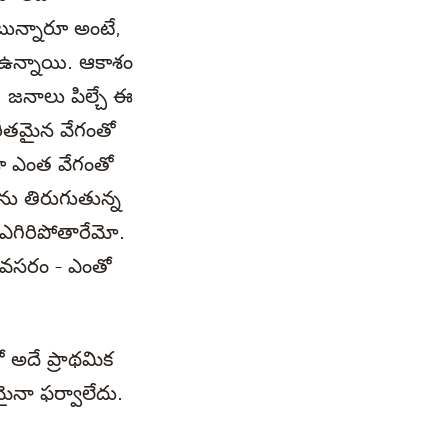
ున్నారూ అంటే,
 ఉన్నాయి. ఆకాశం
 జనాలు పిల్చే ఈ
రీతమైన వేగంతో
డా ఎంత వేగంతో
ను తిరుగుతున్న
 ఎగిరిపోతారేమో.
 అవసరం - ఎంతో
 అదే ప్రాథమిక
ైనా ఫర్వాలేదు.