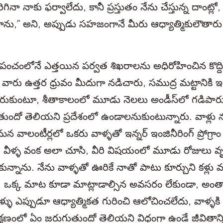
ినా నాకు ఫర్వాలేదు, కానీ ప్రస్తుతం నేను చేస్తున్న దాంట్లో,
 చేస్తాను,” అని, అప్పుడు సహజంగానే మీరు ఆధ్యాత్మికులౌతారు
ేను ప్రపంచంలోనే ఎత్తయిన పర్వత శిఖరాలను అధిరోహించిన కొ
 వారు ఉత్తర ధ్రువం మీదుగా నడిచారు, సముద్ర మట్టానికి ఇ
రుకుంటూ, శీతాకాలంలో మూడు నెలలు అండీస్‌లో గడిపారు. 
ుందో తెలియని ప్రదేశంలో ఉండాలనుకుంటున్నారు. వాళ్లు న
న వాలంటీర్లలో ఒకరు వాళ్ళతో ఇన్నర్ ఇంజినీరింగ్ ప్రోగ్రాం
ను వీళ్ళ వంక అలా చూసి, వీరి విషయంలో మూడు రోజులు వ
్నాను. నేను వాళ్ళతో ఊరికే నాతో పాటు కూర్చుని కళ్లు 
. ఒక్క మాట కూడా మాట్లాడాల్సిన అవసరం లేకుండా, అంతా
్ళు ఎప్పుడూ ఆధ్యాత్మికత గురించి ఆలోచించలేదు, వాళ్ళకి 
్షణంలో ఏం జరుగుతుందో తెలియని విధంగా ఉండే జీవితాన్న