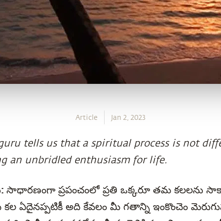
Article
Jan 2, 2023
uru tells us that a spiritual process is not dif
g an unbridled enthusiasm for life.
ు:
సాధారణంగా ప్రపంచంలో ప్రతి ఒక్కరూ తమ కలలను సాక
ీ కల ఏదైనప్పటికీ అది కేవలం మీ గతాన్ని ఇంకొంచెం మెరు