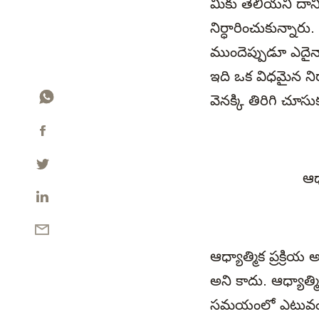
మీకు తెలియని దాని
నిర్ధారించుకున్నార
ముందెప్పుడూ ఎదైన
ఇది ఒక విధమైన నిరా
వెనక్కి తిరిగి చూస
ఆధ
ఆధ్యాత్మిక ప్రక్ర
అని కాదు. ఆధ్యాత్మ
సమయంలో ఎటువంటి ల