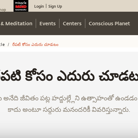
Login
Sign Up
|
hop
 & Meditation
Events
Centers
Conscious Planet
cle
రేపటి కోసం ఎదురు చూడటం
/
ేపటి కోసం ఎదురు చూడ
్రియ అనేది జీవితం పట్ల హద్దుల్ల్లేని ఉత్సాహంతో ఉండడం
కాదు అంటూ సద్గురు మనందరికీ వివరిస్తున్నారు.