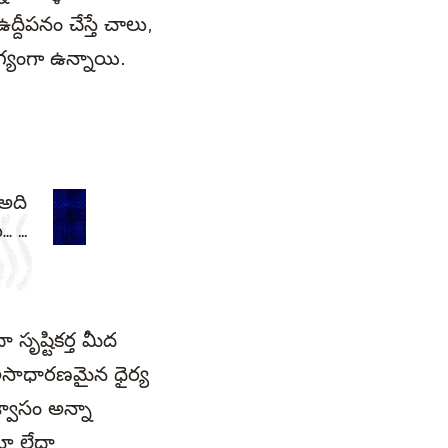
్దీపనం చేస్తే చాలు,
ోగ్యంగా ఉన్నాయి.
 అది
...
...
 సృష్టికర్త మీద
 అసాధారణమైన ధైర్య
శ్వాసం అన్నా
మో లేదా