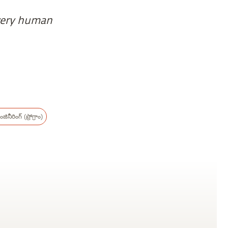
every human
జినీరింగ్ (ప్రోగ్రాం)