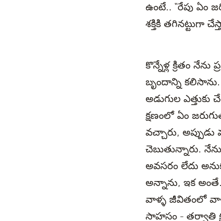
ఉంటే.. “రేపు ఏం జరిగ
శక్తికి తగినట్టుగా
కొన్నేళ్ల క్రితం న
బృందాన్ని కలిసాను.
అడుగుల ఎత్తుకు చే
క్షణంలో ఏం జరుగుత
వచ్చారు, అప్పుడు మ
చెబుతున్నారు. నే
అవసరం లేదు అనుకున
అన్నాను, ఇక అంతే
వాళ్ళ జీవితంలో వాళ
సాహసం - తర్వాతి క