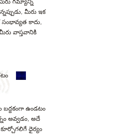
ీరు గమ్యాన్ని
ున్నప్పుడు, మీరు ఇక
క సంభావ్యత కాదు,
ీరు వాస్తవానికి
లగటం
్థం బద్దకంగా ఉండటం
మగ్నం అవ్వడం, అదే
ర్చోగలిగే ధైర్యం