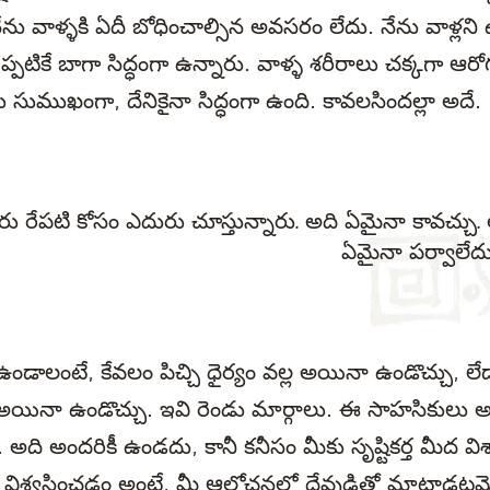
ేను వాళ్ళకి ఏదీ బోధించాల్సిన అవసరం లేదు. నేను వాళ్లని ఉద
్పటికే బాగా సిద్ధంగా ఉన్నారు. వాళ్ళ శరీరాలు చక్కగా ఆర
సుముఖంగా, దేనికైనా సిద్ధంగా ఉంది. కావలసిందల్లా అదే.
రు రేపటి కోసం ఎదురు చూస్తున్నారు. అది ఏమైనా కావచ్చు.
ఏమైనా పర్వాలేదు
డాలంటే, కేవలం పిచ్చి ధైర్యం వల్ల అయినా ఉండొచ్చు, లేదా
్ల అయినా ఉండొచ్చు. ఇవి రెండు మార్గాలు. ఈ సాహసికులు
 అది అందరికీ ఉండదు, కానీ కనీసం మీకు సృష్టికర్త మీద వి
తను విశ్వసించడం అంటే, మీ ఆలోచనల్లో దేవుడితో మాట్లాడట