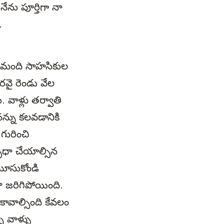
 నేను పూర్తిగా నా
.
ద్దిమంది సాహసికుల
రవై రెండు వేల
వాళ్లు తర్వాతి
న్ను కలవడానికి
 గురించి
ృధా చేయాల్సిన
మూసుకోండి
 జరిగిపోయింది.
కావాల్సింది కేవలం
ి వాళ్ళు