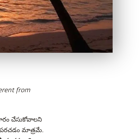
ferent from
ారం చేసుకోవాలని
గుపరచడం మాత్రమే.