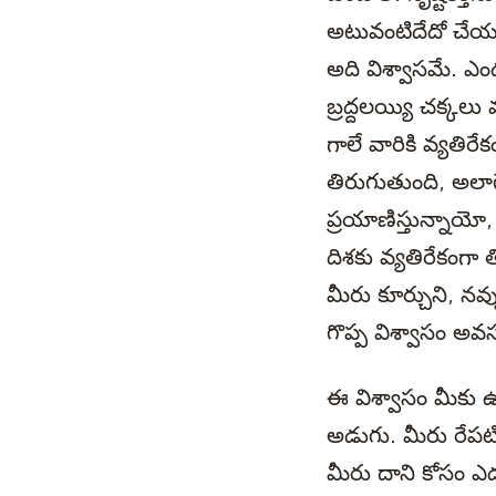
అటువంటిదేదో చేయడ
అది విశ్వాసమే. ఎ
బ్రద్దలయ్యి చక్క
గాలే వారికి వ్యతి
తిరుగుతుంది, అలా
ప్రయాణిస్తున్నాయ
దిశకు వ్యతిరేకంగా 
మీరు కూర్చుని, నవ
గొప్ప విశ్వాసం అ
ఈ విశ్వాసం మీకు ఉ
అడుగు. మీరు రేపటి
మీరు దాని కోసం ఎదు