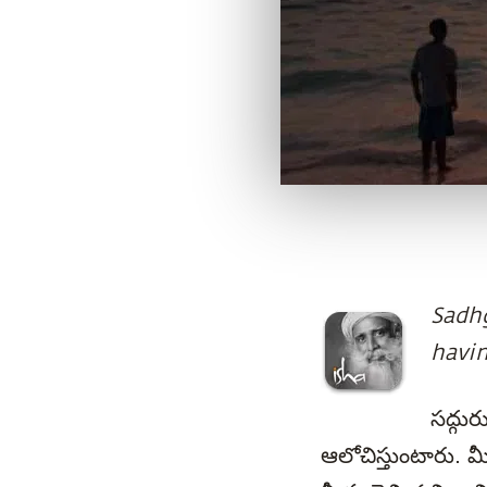
Sadhg
havin
సద్గుర
ఆలోచిస్తుంటారు. మ