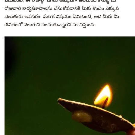
ఏమిటంటే, ఈ రోజుల్లో పగలు తక్కువగా ఉంటుంది కాబట్టి మీ
రోజువారీ కార్యకలాపాలను చేసుకోవడానికి మీకు కొంచెం ఎక్కువ
వెలుతురు అవసరం. మరొక విషయం ఏమిటంటే, అది మీరు మీ
జీవితంలో వెలుగుని పెంచుతున్నారని సూచిస్తుంది.