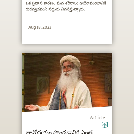
ఒక ప్రధాన కారణం మన శరీరాలు అయోమయానికి
గురవ్వడమని సద్గురు వివరిస్తున్నారు.
Aug 18, 2023
Article
జ్ఞానోదయం పొందడానికి ఎంత