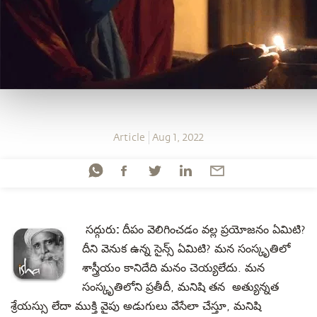
Article
Aug 1, 2022
సద్గురు:
దీపం వెలిగించడం వల్ల ప్రయోజనం ఏమిటి?
దీని వెనుక ఉన్న సైన్స్ ఏమిటి? మన సంస్కృతిలో
శాస్త్రీయం కానిదేది మనం చెయ్యలేదు. మన
సంస్కృతిలోని ప్రతీదీ, మనిషి తన అత్యున్నత
శ్రేయస్సు లేదా ముక్తి వైపు అడుగులు వేసేలా చేస్తూ, మనిషి