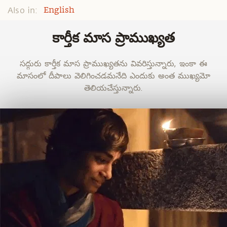
Also in:
English
కార్తీక మాస ప్రాముఖ్యత
సద్గురు కార్తీక మాస ప్రాముఖ్యతను వివరిస్తున్నారు, ఇంకా ఈ
మాసంలో దీపాలు వెలిగించడమనేది ఎందుకు అంత ముఖ్యమో
తెలియచేస్తున్నారు.