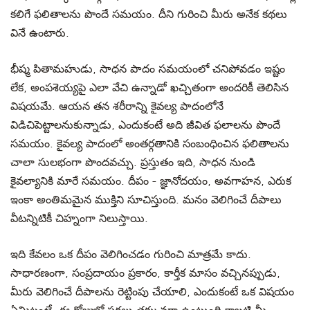
కలిగే ఫలితాలను పొందే సమయం. దీని గురించి మీరు అనేక కథలు
వినే ఉంటారు.
భీష్మ పితామహుడు, సాధన పాదం సమయంలో చనిపోవడం ఇష్టం
లేక, అంపశెయ్యపై ఎలా వేచి ఉన్నాడో ఖచ్చితంగా అందరికీ తెలిసిన
విషయమే. ఆయన తన శరీరాన్ని కైవల్య పాదంలోనే
విడిచిపెట్టాలనుకున్నాడు, ఎందుకంటే అది జీవిత ఫలాలను పొందే
సమయం. కైవల్య పాదంలో అంతర్గతానికి సంబంధించిన ఫలితాలను
చాలా సులభంగా పొందవచ్చు. ప్రస్తుతం ఇది, సాధన నుండి
కైవల్యానికి మారే సమయం. దీపం - జ్ఞానోదయం, అవగాహన, ఎరుక
ఇంకా అంతిమమైన ముక్తిని సూచిస్తుంది. మనం వెలిగించే దీపాలు
వీటన్నిటికీ చిహ్నంగా నిలుస్తాయి.
ఇది కేవలం ఒక దీపం వెలిగించడం గురించి మాత్రమే కాదు.
సాధారణంగా, సంప్రదాయం ప్రకారం, కార్తీక మాసం వచ్చినప్పుడు,
మీరు వెలిగించే దీపాలను రెట్టింపు చేయాలి, ఎందుకంటే ఒక విషయం