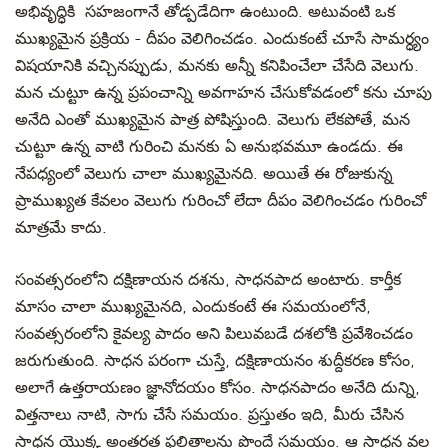
అభివృద్ధికి సహజంగానే తోడ్పడేదిగా ఉంటుంది. అటువంటి ఒక
ముఖ్యమైన ప్రక్రియ - దీపం వెలిగించడం. ఎందుకంటే చూసే సామర్ధ్యం
విషయానికి వచ్చినప్పుడు, మనకు అన్నీ కనిపించేలా చేసేది వెలుగు.
మన చుట్టూ ఉన్న ప్రపంచాన్ని అవగాహన చేసుకోవడంలో కను చూపు
అనేది ఎంతో ముఖ్యమైన పాత్ర పోషిస్తుంది. వెలుగు లేకపోతే, మన
చుట్టూ ఉన్న వాటి గురించి మనకు ఏ అనుభవమూ ఉండదు. ఈ
నేపధ్యంలో వెలుగు చాలా ముఖ్యమైనది. అయితే ఈ రోజుకున్న
ప్రాముఖ్యత కేవలం వెలుగు గురించో లేదా దీపం వెలిగించడం గురించో
మాత్రమే కాదు.
సంవత్సరంలోని దక్షిణాయన దశను, సాధనపాద అంటారు. కార్తీక
మాసం చాలా ముఖ్యమైనది, ఎందుకంటే ఈ సమయంలోనే,
సంవత్సరంలోని కైవల్య పాదం అని పిలువబడే దశలోకి ప్రవేశించడం
జరుగుతుంది. సాధన పరంగా చుస్తే, దక్షిణాయనం శుద్దీకరణ కోసం,
అలాగే ఉత్తరాయణం జ్ఞానోదయం కోసం. సాధనపాదం అనేది దున్ని,
విత్తనాలు నాటి, సాగు చేసే సమయం. ప్రస్తుతం ఇది, మీరు చేసిన
సాధన యొక్క అంతర్గత ఫలితాలను పొందే సమయం. ఆ సాధన వల్ల