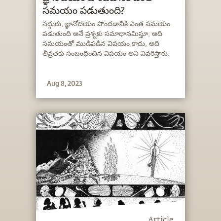
సమయం పడుతుంది?
సద్గురు, జ్ఞానోదయం పొందడానికి ఎంత సమయం
పడుతుంది అనే ప్రశ్నకు సమాధానమిస్తూ, అది
సమయంతో ముడిపడిన విషయం కాదు, అది
తీవ్రతకు సంబంధించిన విషయం అని వివరిస్తారు.
Aug 8, 2023
Article