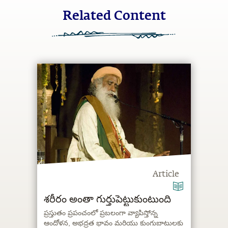
Related Content
Article
శరీరం అంతా గుర్తుపెట్టుకుంటుంది
ప్రస్తుతం ప్రపంచంలో ప్రబలంగా వ్యాపిస్తోన్న
ఆందోళన, అభద్రత భావం మరియు కుంగుబాటులకు