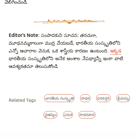
వెలిగించండి.
Editor's Note:
సంపాదకుని సూచన:
తరచుగా,
మూఢనమ్మకాలుగా ముద్ర వేయబడే, భారతీయ సంస్కృతిలోని
ఎన్నో ఆచారాల వెనుక, ఒక శాస్త్రీయ కారణం ఉంటుంది.
ఇక్కడ
భారతీయ సంస్కృతిలోని అనేక అంశాల నేపథ్యాన్నీ ఇంకా వాటి
ఆవశ్యకతనూ తెలుసుకోండి.
భారతీయ సంస్కృతి
సాధన
పరివర్తన
శ్రేయస్సు
Related Tags
చైతన్యం
ఎరుక
సాధనపాద