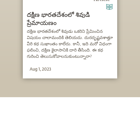
దక్షిణ భారతదేశంలో శివుడి
ప్రేమాయణం
దక్షిణ భారతదేశంలో శివుడు ఒకరిని ప్రేమించిన
విషయం చాలామందికి తెలియదు. దురదృష్టవశాత్తూ
వీరి కథ సుఖాంతం కాలేదు. కానీ, ఇది మరో విధంగా
ఫలించి, దక్షిణ కైలాసానికి దారి తీసింది. ఈ కథ
గురించి తెలుసుకోవాలనుకుంటున్నారా?
Aug 1, 2023