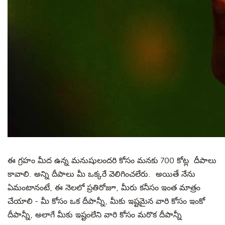
ఈ గ్రహం మీద ఉన్న మనుషులందరి కోసం మనకు 700 కోట్ల దీపాలు
కావాలి. అన్ని దీపాలు మీ ఒక్కరే వెలిగించలేరు. అయితే నేను
ఏమంటానంటే, ఈ నెలలో ప్రతిరోజూ, మీరు కనీసం ఇంత మాత్రం
చేయాలి - మీ కోసం ఒక దీపాన్నీ, మీకు ఇష్టమైన వారి కోసం ఇంకో
దీపాన్నీ, అలాగే మీకు ఇష్టంలేని వారి కోసం మరొక దీపాన్నీ