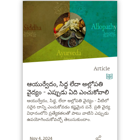
Article
ఆయుర్వేదం, సిద్ధ లేదా అల్లోపతి
వైద్యం - ఎప్పుడు ఏది ఎంచుకోవాలి
ఆయుర్వేదం, సిద్ధ, లేదా అల్లోపతి వైద్యం - వీటిలో
సరైన దాన్ని ఎంచుకోవడం కష్టమైన పనే. ప్రతి వైద్య
విధానంలోని ప్రత్యేకతలతో పాటు వాటిని ఎప్పుడు
ఉపయోగించుకోవచ్చో తెలుసుకుందాం.
Nov 4, 2024