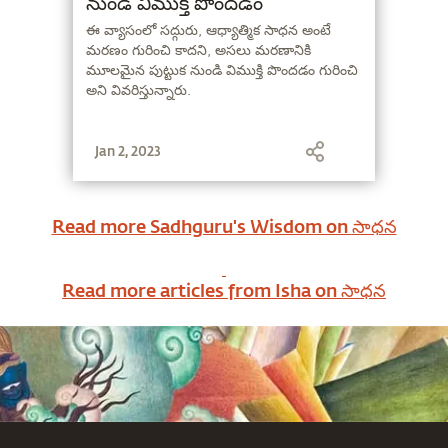
నుండి విముక్తి పొందడం
ఈ వ్యాసంలో సద్గురు, ఆధ్యాత్మిక సాధన అంటే
మరణం గురించి కాదని, అసలు మరణానికి
మూలమైన పుట్టుక నుండి విముక్తి పొందడం గురించి
అని వివరిస్తున్నారు.
Jan 2, 2023
Read more Sadhguru's Wisdom on
సాధన
Read more articles from Isha on
సాధన