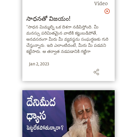
Video
సాధనతో విజయం!
"సాధన మిమ్మల్ని ఒక దిశగా నడిపిస్తోంది. మీ
మనస్సు పరిమితమైన వాటికి కట్టుబడిపోతే,
అనవసరంగా మీరు మీ వ్యవస్థను సంఘర్షణకు గురి
చేస్తున్నారు. ఇది ఎలాంటిదంటే, మీరు మీ పడవని
కట్టేసారు. ఆ తర్వాత నడపడానికి గట్టిగా
ప్రయత్నిస్తున్నారు. కానీ మీరు ఎక్కడికీ వెళ్ళలేరు.
Jan 2, 2023
మీరు ఆ కట్టిన తాడును తీసేస్తే, మీరు తెడ్డు
వేయకపోయినా సరే, మెల్లిగా నది ఒరవడితో
అయినా సరే మీరు ముందుకు సాగుతారు" అని
అంటున్నారు సద్గురు.