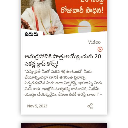
Video
అనుగ్రహానికి పాత్రులయ్యేందుకు 20
సెకన్ల క్రాష్ కోర్స్!
"ఎప్పుడైతే మీలో సజీవ శక్తి ఉంటుందో, మీరు
చేయాల్సిందల్లా దానికి తగినంత స్థలాన్ని
ఏర్పరచడమే! మీరు అలా ఏర్పరిస్తే, ఇక దాన్ని మీరు
మిస్ కారు. ఇంట్లోకి సూర్యరశ్మి రావడానికి, మీరేమీ
యుద్ధం చేయక్కర్లేదు, కేవలం కిటికీ తెరిస్తే చాలు!!" -
సద్గురు
Nov 5, 2023