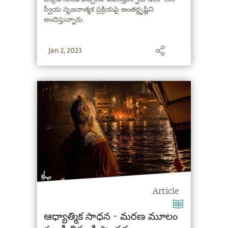
స్వీయ సృజనాత్మక ప్రక్రియపై అంతర్దృష్టిని
అందిస్తున్నారు.
Jan 2, 2023
Article
ఆధ్యాత్మిక సాధన - మరణ మూలం