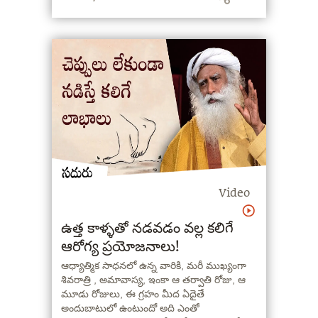
Video
ఉత్త కాళ్ళతో నడవడం వల్ల కలిగే
ఆరోగ్య ప్రయోజనాలు!
ఆధ్యాత్మిక సాధనలో ఉన్న వారికి, మరీ ముఖ్యంగా
శివరాత్రి , అమావాస్య, ఇంకా ఆ తర్వాతి రోజు, ఆ
మూడు రోజులు, ఈ గ్రహం మీద ఏదైతే
అందుబాటులో ఉంటుందో అది ఎంతో