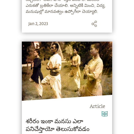
ఎరుకతో బ్రతికేలా చేయాలి. అన్నిటికీ మించి, విద్య,
మనుషుల్లో మానవత్వం ఉప్పోగేలా చెయ్యాలి.
మానవత్వం ఉప్పొంగుతున్నప్పుడు, మిమ్మల్ని
Jan 2, 2023
దివ్యత్వాన్ని చేరుకోకుండా ఎవ్వరూ ఆపలేరు" -
సద్గురు
Article
శరీరం ఇంకా మనసు ఎలా
పనిచేస్తాయో తెలుసుకోవడం