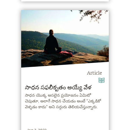
Article
సాధన సఫలీకృతం అయ్యే వేళ
సాధన యొక్క అసలైన ప్రయోజనం ఏమిటో
చెపుతూ, అలాగే సాధన చేయడం అంటే "ఎక్కడికో
వెళ్ళడం కాదు" అని సద్గురు తెలియచేస్తున్నారు.