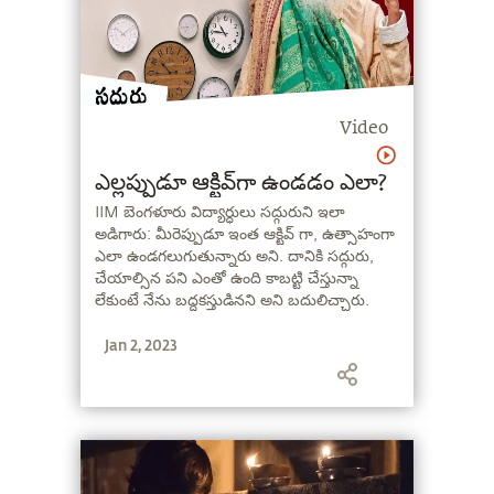
Video
ఎల్లప్పుడూ ఆక్టివ్‌గా ఉండడం ఎలా?
IIM బెంగళూరు విద్యార్ధులు సద్గురుని ఇలా
అడిగారు: మీరెప్పుడూ ఇంత ఆక్టివ్ గా, ఉత్సాహంగా
ఎలా ఉండగలుగుతున్నారు అని. దానికి సద్గురు,
చేయాల్సిన పని ఎంతో ఉంది కాబట్టి చేస్తున్నా
లేకుంటే నేను బద్దకస్తుడినని అని బదులిచ్చారు.
Jan 2, 2023