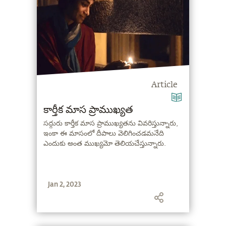
Article
కార్తీక మాస ప్రాముఖ్యత
సద్గురు కార్తీక మాస ప్రాముఖ్యతను వివరిస్తున్నారు,
ఇంకా ఈ మాసంలో దీపాలు వెలిగించడమనేది
ఎందుకు అంత ముఖ్యమో తెలియచేస్తున్నారు.
Jan 2, 2023