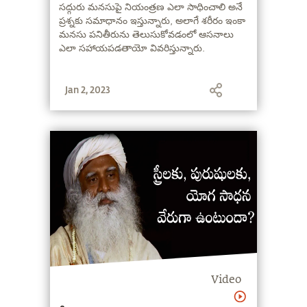
సద్గురు మనసుపై నియంత్రణ ఎలా సాధించాలి అనే
ప్రశ్నకు సమాధానం ఇస్తున్నారు, అలాగే శరీరం ఇంకా
మనసు పనితీరును తెలుసుకోవడంలో ఆసనాలు
ఎలా సహాయపడతాయో వివరిస్తున్నారు.
Jan 2, 2023
Video