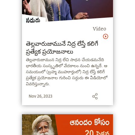
Video
తెల్లవారుజామునే నిద్ర లేస్తే కలిగే
ప్రత్యేక ప్రయోజనాలు
తెల్లవారుజామున నిద్ర లేచి సాధన చేయడమనేది
భారతీయ సంస్కృతిలో వేదకాలం నుంచి ఉన్నదే. ఆ
సమయంలో (బ్రహ్మ ముహూర్తంలో) నిద్ర లేస్తే కలిగే
ప్రత్యేక ప్రయోజనాల గురించి సద్గురు ఈ వీడియోలో
వివరిస్తున్నారు.
Nov 26, 2023