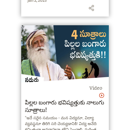
Jan 2, 2023
Video
పిల్లల బంగారు భవిష్యత్తుకు నాలుగు
సూత్రాలు!
"ఇదే సరైన సమయం - మన విద్యనూ, విద్యా
వ్యవస్థనూ తిరిగి సరి చెయ్యడానికి! విద్య అనేది
కచ్చితంగా అవగాహనా శక్తిని పెంచాలి. మరింత