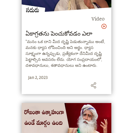
Video
ఏకాగ్రతను పెంచుకోవడం ఎలా
"మనం ఒక దాని మీద దృష్టి పెడుతున్నాము అంటే,
మనకు ధ్యాస లోపించింది అని అర్థం. ధ్యాస
సూక్ష్మంగా ఉన్నప్పుడు, ప్రత్యేకంగా దేనిమీద దృష్టి
పెట్టాల్సిన అవసరం లేదు. యోగ సంప్రదాయంలో,
దశావధానులు, శతావధానులు అని ఉంటారు.
అంటే, ఒకరు పది పనులు ఒకేసారి చేయగలరు.
Jan 2, 2023
ఇంకొకరు, వంద పనులు ఒకేసారి చేయగలరు" అని
అంటున్నారు సద్గురు.