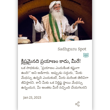
Sadhguru Spot
క్లిష్టమైనది ప్రయాణం కాదు, మీరే!
ఒక సాధకుడు, “ప్రయాణం ఎందుకింత కష్టంగా
ఉంది?” అని అడిగారు. అప్పుడు సద్గురు, “మీకు
మేధస్సు ఉన్నది ఎందుకంటే, మీరు మరింత తెలివిగా
జీవిస్తారని. కానీ మీకు ఒక నిర్దిష్ట స్థాయి మేధస్సు
ఉన్నందున, మీ అంతట మీరే నచ్చింది చేయగలరని
అనుకుంటున్నారు. మీకు నచ్చింది చేస్తే, ఒక కరగని
Jan 23, 2023
బండరాయిలా తయారవుతారు”. అన్నారు.