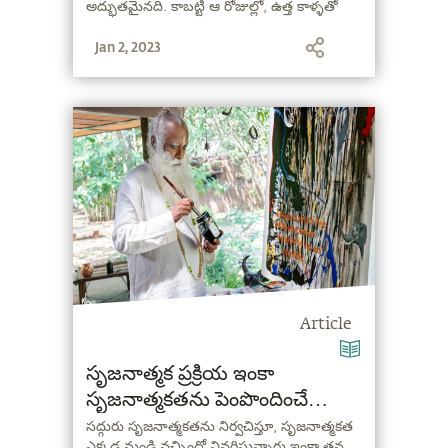
అద్భుతమైనది. కాబట్టి ఆ రోజుల్లో, ఉత్త కాళ్ళతో
నడవాలి" అని అంటున్నారు సద్గురు.
Jan 2, 2023
Article
సృజనాత్మక ప్రక్రియ ఇంకా
సృజనాత్మకతను పెంపొందించే
మార్గాలు
సద్గురు సృజనాత్మకతను నిర్వచిస్తూ, సృజనాత్మకత
ఎక్కడ నుండి వచ్చిందో వివరిస్తున్నారు ఇంకా తన