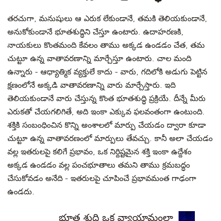
తరచుగా, మనుషులు ఆ ఎరుక లేకుండానే, తమకి తెలియకుండానే,
అనుకోకుండానే భూతశుద్ధిని చేస్తూ ఉంటారు. ఉదాహరణకి,
నాయకులు కొంతమంది కేవలం తాము అక్కడ ఉండడం చేత, తమ
చుట్టూ ఉన్న వాతావరణాన్ని మార్చేస్తూ ఉంటారు. చాల మంది
ఉన్నారు - ఆధ్యాత్మిక వ్యక్తులే కాదు - వారు, గదిలోకి అడుగు పెట్టిన
క్షణంలోనే అక్కడి వాతావరణాన్ని వారు మార్చేస్తారు. ఇది
తెలియకుండానే వారు చేస్తున్న కొంత భూతశుద్ధి ప్రక్రియే. దీన్నే మీరు
ఎరుకతో చేయగలిగితే, అది ఇంకా ఎక్కువ ఫలవంతంగా ఉంటుంది.
శక్తికి సంబంధించిన కొన్ని అంశాలలో మార్పు చేయడం ద్వారా కూడా
చుట్టూ ఉన్న వాతావరణంలో మార్పులు తేవచ్చు. కానీ అలా చేయడం
వల్ల ఇతరులపై కలిగే ప్రభావం, ఒక నిర్దిష్టమైన శక్తి ఇంకా ఉద్దేశం
అక్కడ ఉండడం వల్ల పంచభూతాలు తమని తాము క్రమబద్ధం
చేసుకోవడం అనేది - ఇతరులపై చూపించే ప్రభావమంత గాఢంగా
ఉండదు.
భూత శుద్ధి ఒక వ్యాయామంలా