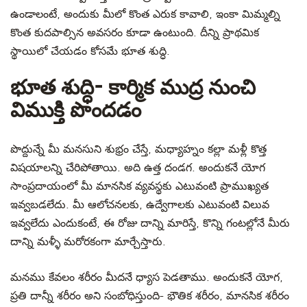
ఉండాలంటే, అందుకు మీలో కొంత ఎరుక కావాలి, ఇంకా మిమ్మల్ని
కొంత కుదపాల్సిన అవసరం కూడా ఉంటుంది. దీన్ని ప్రాథమిక
స్థాయిలో చేయడం కోసమే భూత శుద్ధి.
భూత శుద్ధి- కార్మిక ముద్ర నుంచి
విముక్తి పొందడం
పొద్దున్నే మీ మనసుని శుభ్రం చేస్తే, మధ్యాహ్నం కల్లా మళ్లీ కొత్త
విషయాలన్ని చేరిపోతాయి. అది ఉత్త దండగ. అందుకనే యోగ
సాంప్రదాయంలో మీ మానసిక వ్యవస్థకు ఎటువంటి ప్రాముఖ్యత
ఇవ్వబడలేదు. మీ ఆలోచనలకు, ఉద్వేగాలకు ఎటువంటి విలువ
ఇవ్వలేదు ఎందుకంటే, ఈ రోజు దాన్ని మారిస్తే, కొన్ని గంటల్లోనే మీరు
దాన్ని మళ్ళీ మరోరకంగా మార్చేస్తారు.
మనము కేవలం శరీరం మీదనే ధ్యాస పెడతాము. అందుకనే యోగ,
ప్రతి దాన్నీ శరీరం అని సంబోధిస్తుంది- భౌతిక శరీరం, మానసిక శరీరం