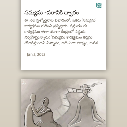
సమ్యమ -‌పరానికి ద్వారం
ఈ నెల ప్రశ్నోత్తరాల విభాగంలో, ఒకరు ‘సమ్యమ’
కార్యక్రమం గురించి ప్రశ్నిస్తారు, ప్రస్తుతం ఈ
కార్యక్రమం ఈశా యోగా కేంద్రంలో సద్గురు
నిర్వహిస్తున్నారు: “సమ్యమ కార్యక్రమం కర్మను
తొలగిస్తుందని విన్నాను, అది ఎలా సాధ్యం, జనన
మరణ వలయాల నుంచి బయటపడడానికి ఎలా
Jan 2, 2023
ఉపకరిస్తుందో తెలుసుకోవాలని ఉంది.”