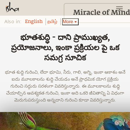
Also in:
More
English
தமிழ்
భూతశుద్ధి - దాని ప్రాముఖ్యత,
ప్రయోజనాలు, ఇంకా ప్రక్రియల పై ఒక
సమగ్ర సూచిక
భూత శుద్ది గురించి, లేదా భూమి, నీరు, గాలి, అగ్ని, ఇంకా ఆకాశం అనే
ఐదు మూలకాలను శుద్ది చేయడం అనే ప్రాధమిక యోగ ప్రక్రియ
గురించి సద్గురు సరళంగా వివరిస్తున్నారు. ఈ మూలకాలను శుద్ధి
చేయాల్సిన ఆవశ్యకత గురించి, ఇంకా అది ఒకరి జీవితాన్ని ఏ విధంగా
మెరుగుపరుస్తుంది అన్నదాని గురించి కూడా వివరిస్తున్నారు.