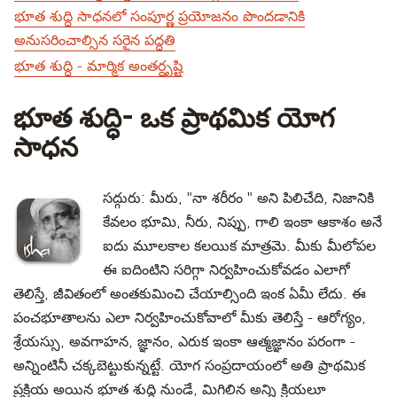
భూత శుద్ధి సాధనలో సంపూర్ణ ప్రయోజనం పొందడానికి
అనుసరించాల్సిన సరైన పద్ధతి
భూత శుద్ధి - మార్మిక అంతర్దృష్టి
భూత శుద్ధి- ఒక ప్రాథమిక యోగ
సాధన
సద్గురు: మీరు, "నా శరీరం " అని పిలిచేది, నిజానికి
కేవలం భూమి, నీరు, నిప్పు, గాలి ఇంకా ఆకాశం అనే
ఐదు మూలకాల కలయిక మాత్రమె. మీకు మీలోపల
ఈ ఐదింటిని సరిగ్గా నిర్వహించుకోవడం ఎలాగో
తెలిస్తే, జీవితంలో అంతకుమించి చేయాల్సింది ఇంక ఏమీ లేదు. ఈ
పంచభూతాలను ఎలా నిర్వహించుకోవాలో మీకు తెలిస్తే - ఆరోగ్యం,
శ్రేయస్సు, అవగాహన, జ్ఞానం, ఎరుక ఇంకా ఆత్మజ్ఞానం పరంగా -
అన్నింటినీ చక్కబెట్టుకున్నట్టే. యోగ సంప్రదాయంలో అతి ప్రాథమిక
ప్రక్రియ అయిన భూత శుద్ధి నుండే, మిగిలిన అన్ని క్రియలూ