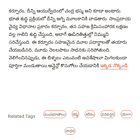
కర్పూరం, దీన్ని ఆయుర్వేదంలో చంద్ర భస్మ అని కూడా అంటారు.
భూత శుద్ధి ప్రక్రియలో దీన్ని అగ్ని మూలకానికి వాడతారు. సాంప్రదాయ
వైద్య విధానాల ప్రకారం కర్పూరం, తన సహజ క్రిమిసంహారక లక్షణం
వల్ల గాలిని శుద్ధి చేస్తుంది, అలాగే ఊపిరితిత్తుల్లో నిమ్ముని
సరిచేస్తుంది. ఈ కర్పూరం సహజమైన మూల పదార్థాలతో తయారు
చేయబడినది, మూడు నెలలపాటు సాధనకు సరిపోతుంది.
వెలిగించినప్పుడు, ఈ బిళ్ళలు ఎటువంటి అవశేషాలూ మిగలకుండా
పూర్తిగా మండుతాయి.ఆన్లైన్లో కొనుగోలు చేయడానికి
ఇక్కడ నొక్కండి
పంచభూతాలు
కర్మ
శరీరం
పరివర్తన
యోగా
Related Tags
సాధన