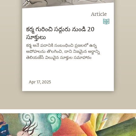
Article
కర్మ గురించి సద్గురు నుండి 20
సూక్తులు
కర్మ అనే పదానికి సంబంధించి ప్రజలలో ఉన్న
అపోహలను తొలగించి, దాని నిజమైన అర్థాన్ని
తెలియజేసే విలువైన సూక్తుల సమాహారం
Apr 17, 2025