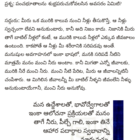
ప్రశ్న:
పంచభూతాలను శుభ్రపరుచుకోవలసిన అవసరం ఏమిటి?
సద్గురు:
మీరు ఒక మురికి కాలువ నుంచి నీళ్లు తీసుకొస్తే, ఆ నీళ్లు
స్వచ్చంగా లేవని అనుకుంటారు, కానీ అది నిజం కాదు. నిజానికి మీరు
తాగే బాటిల్ నీళ్లలో కంటే, ఆ మురికి కాలువ నీళ్లలో ఎక్కువ జీవజాలం
ఉంటుంది. కాకపోతే ఆ నీళ్లు మీ శరీరానికి సరిపడవు అంతే.
మనుషుల అవగాహనలో ఇంకా భాషలో, మనకి సరిపడే నీటిని
మాత్రమే మనం మంచి నీరు అంటాం. కానీ మిగతా ఎన్నో జీవాలకు,
మురికి నీరే మంచి నీరు. మంచి నీటి పేరిట, మీరు ఆ జీవాలన్నిటినీ
చంపేశారు. ఆ మిగిలిన జీవాలన్నీ మీ బాటిల్ నీళ్ళని జీవంలేని నీళ్ళు
అనుకుంటాయేగానీ, మంచి నీరు అనుకోవు.
మన ఉద్దేశాలతో, భావోద్వేగాలతో
ఇంకా ఆలోచనా ప్రక్రియలతో మనం
తాగే నీరు, పీల్చే గాలి, ఇంకా తినే
ఆహార పదార్దాల స్వభావాన్ని
మార్చవచ్చు.