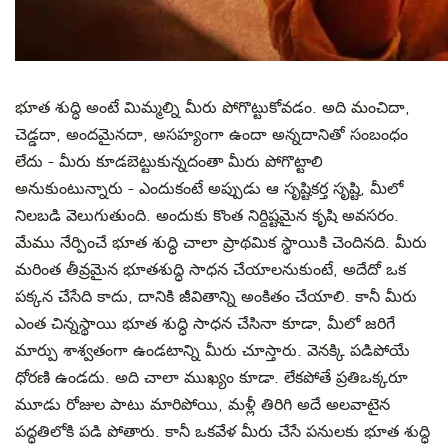
భూత శుద్ధి అంటే మిమ్మల్ని మీరు పోగొట్టుకోవడం. అది మంచిదా,
చెడ్డదా, అందమైనదా, అసహ్యంగా ఉందా అన్నదానితో సంబంధం
లేదు - మీరు కూడబెట్టుకున్నదంతా మీరు పోగొట్టాలి
అనుకుంటున్నారు - ఎందుకంటే అప్పుడు ఆ సృష్టికర్త సృష్టి, మీలో
నిలబడి వెలుగుతుంది. అందుకు కొంత నిర్దిష్టమైన కృషి అవసరం.
మేము నేర్పించే భూత శుద్ధి చాలా ప్రాథమిక స్థాయికి చెందినది. మీరు
మరింత తీవ్రమైన భూతశుద్ధి సాధన చేయాలనుకుంటే, అదేదో ఒక
పక్కన చేసేది కాదు, దానికి జీవితాన్ని అంకితం చేయాలి. కానీ మీరు
ఎంత చిన్నస్థాయి భూత శుద్ధి సాధన చేసినా కూడా, మీలో జరిగే
మార్పు శాశ్వతంగా ఉండటాన్ని మీరు చూస్తారు. వెనక్కి పడిపోయే
ధోరణి ఉండదు. అది చాలా ముఖ్యం కూడా. లేకపోతే ప్రతిఒక్కరూ
మూడు రోజుల పాటు మారిపోయి, మళ్లీ తిరిగి అదే అలవాటైన
పద్ధతిలోకి పడి పోతారు. కానీ ఒకవేళ మీరు చేసే పనులకు భూత శుద్ధి