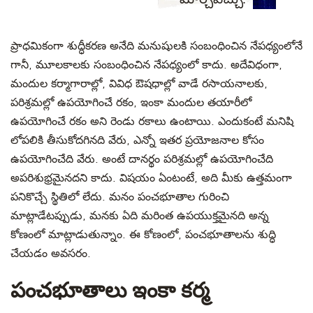
ప్రాధమికంగా శుద్ధీకరణ అనేది మనుషులకి సంబంధించిన నేపధ్యంలోనే
గానీ, మూలకాలకు సంబంధించిన నేపధ్యంలో కాదు. అదేవిధంగా,
మందుల కర్మాగారాల్లో, వివిధ ఔషధాల్లో వాడే రసాయనాలకు,
పరిశ్రమల్లో ఉపయోగించే రకం, ఇంకా మందుల తయారీలో
ఉపయోగించే రకం అని రెండు రకాలు ఉంటాయి. ఎందుకంటే మనిషి
లోపలికి తీసుకోదగినది వేరు, ఎన్నో ఇతర ప్రయోజనాల కోసం
ఉపయోగించేది వేరు. అంటే దానర్థం పరిశ్రమల్లో ఉపయోగించేది
అపరిశుభ్రమైనదని కాదు. విషయం ఏంటంటే, అది మీకు ఉత్తమంగా
పనికొచ్చే స్థితిలో లేదు. మనం పంచభూతాల గురించి
మాట్లాడేటప్పుడు, మనకు ఏది మరింత ఉపయుక్తమైనది అన్న
కోణంలో మాట్లాడుతున్నాం. ఈ కోణంలో, పంచభూతాలను శుద్ధి
చేయడం అవసరం.
పంచభూతాలు ఇంకా కర్మ