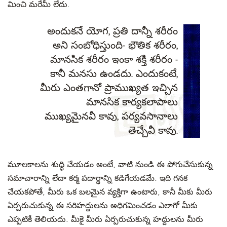
మించి మరేమీ లేదు.
అందుకనే యోగ, ప్రతి దాన్నీ శరీరం
అని సంబోధిస్తుంది- భౌతిక శరీరం,
మానసిక శరీరం ఇంకా శక్తి శరీరం -
కానీ మనసు ఉండదు. ఎందుకంటే,
మీరు ఎంతగానో ప్రాముఖ్యత ఇచ్చిన
మానసిక కార్యకలాపాలు
ముఖ్యమైనవీ కావు, పర్యవసానాలు
తెచ్చేవీ కావు.
మూలకాలను శుద్ధి చేయడం అంటే, వాటి నుండి ఈ పోగుచేసుకున్న
సమాచారాన్ని లేదా కర్మ పదార్థాన్ని కడిగేయడమే. ఇది గనక
చేయకపోతే, మీరు ఒక బలమైన వ్యక్తిగా ఉంటారు, కానీ మీకు మీరు
ఏర్పరుచుకున్న ఈ సరిహద్దులను అధిగమించడం ఎలాగో మీకు
ఎప్పటికీ తెలియదు. మీకై మీరు ఏర్పరుచుకున్న హద్దులను మీరు