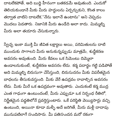
దాటలేకపోతే, అది బుద్ధి హీనంగా బతకడమే అవుతుంది. ఎందుకో
తెలియకుండానే మీకు మీరు హద్దులను ఏర్పర్చుకుని, కొంత కాలం
తర్వాత వాటిని దాటలేక,"నేను ఇలానే ఉంటాను" అని చెప్పడం
మొదలు పెడతారు. నిజానికి మీరు ఉండేది అలా కాదు. మిమ్మల్ని
మీరు అలా తయారు చేసుకున్నారు.
స్వేచ్ఛ ఇంకా ముక్తి మీ జీవిత లక్ష్యాలు అయి, పరిమితులను దాటి
ముందుకు సాగాలని మీరు అనుకున్నప్పుడు మాత్రమే, శుద్ధీకరణ
అవసరం అవుతుంది. మీరు కేవలం ఒక సిమెంటు దిమ్మెలా
ఉండాలనుకుంటే, శుద్దీకరణ అవసరం లేదు. కర్మ పదార్థం గట్టి పడిపోతే
అది మిమ్మల్ని బిరుసుగా చేసేస్తుంది, బిరుసుదనం మీకు విపరీతమైన
బాధలను తీసుకువస్తుంది. మీకు వేరే ఉపద్రవం రావాల్సిన అవసరం
లేదు. మీకు మీరే ఒక ఉపద్రవంగా అవుతారు. ఎందుకంటే కర్మ ముద్ర
ఎంత గాఢంగా ఉంటుందంటే, మీరు ఎప్పుడూ ఒక నిర్బంధ రీతిలో,
నిర్ణీతమైన పద్ధతిలోనే ప్రవర్తిస్తుంటారు. ఒకే పరిస్థితి వెయ్యిసార్లు వచ్చి
ఉంటుంది, అయినా కూడా మళ్ళీ అదే జరిగితే, మీరు మళ్లీ దాదాపు
మునుపటిలాగే స్పందిస్తారు. మీ ప్రతిస్పందన మరో రకంగా