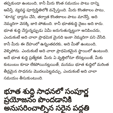
తప్పకుండా ఉంటుంది, కానీ మీరు కొంత సమయం పాటు దాన్ని
ఆపేస్తే, వ్యవస్థ పూర్వస్థితిలోకి వచ్చేస్తుంది. మీరు కొంతకాలం పాటు,
“శూన్య” ధ్యానం చేసి, తర్వాత కొంతకాలం పాటు మానేస్తే, అది
నెమ్మదిగా వెనక్కి జారి పోతుంది. కానీ భూతశుద్ధి నైజం అది కాదు.
భూత శుద్ధి చేస్తున్నప్పుడు ఏమీ జరుగుతున్నట్టుగా అనిపించదు,
ఎందుకంటే అది చాలా ప్రాథమిక మైనది ఇంకా నెమ్మదిగా పని చేసేది.
కానీ మీరు ఈ దేహంలో ఉన్నంతవరకు, అది మీతో ఉంటుంది,
వెళ్ళిపోదు. ఎందుకంటే అది చాలా ప్రాధమికమైన స్థాయిలో ఉంటుంది.
అదే భూత శుద్ధి ప్రత్యేకత. మీరు ఏ వృత్తిలోనూ లేనట్లయితే, మీకు
కుటుంబం కూడా లేకపోయినట్లయితే, మనము భూత శుద్ధిలో మరింత
తీవ్రమైన సాధనను మొదలుపెట్టవచ్చు, ఎందుకంటే అది చాలా
సమయం తీసుకుంటుంది.
భూత శుద్ధి సాధనలో సంపూర్ణ
ప్రయోజనం పొందడానికి
అనుసరించాల్సిన సరైన పద్ధతి