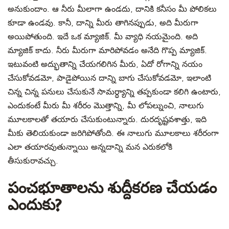
అనుకుందాం. ఆ నీరు మీలాగా ఉండదు, దానికి కనీసం మీ పోలికలు
కూడా ఉండవు. కానీ, దాన్ని మీరు తాగినప్పుడు, అది మీరుగా
అయిపోతుంది. ఇదే ఒక మ్యాజిక్. మీ వ్యాధి నయమైంది. అది
మ్యాజిక్ కాదు. నీరు మీరుగా మారిపోవడం అనేది గొప్ప మ్యాజిక్.
ఇటువంటి అద్భుతాన్ని చేయగలిగిన మీరు, ఏదో రోగాన్ని నయం
చేసుకోవడమో, పాడైపోయిన దాన్ని బాగు చేసుకోవడమో, ఇలాంటి
చిన్న చిన్న పనులు చేసుకునే సామర్ధ్యాన్ని తప్పకుండా కలిగి ఉంటారు,
ఎందుకంటే మీరు మీ శరీరం మొత్తాన్ని, మీ లోపల్నుంచి, నాలుగు
మూలకాలతో తయారు చేసుకుంటున్నారు. దురదృష్టవశాత్తు, ఇది
మీకు తెలియకుండా జరిగిపోతోంది. ఈ నాలుగు మూలకాలు శరీరంగా
ఎలా తయారవుతున్నాయి అన్నదాన్ని మన ఎరుకలోకి
తీసుకురావచ్చు.
పంచభూతాలను శుద్దీకరణ చేయడం
ఎందుకు?