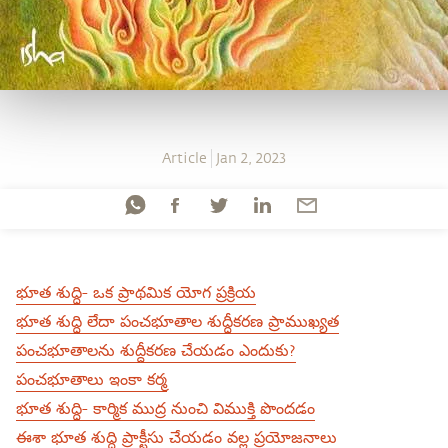
Article
Jan 2, 2023
భూత శుద్ధి- ఒక ప్రాథమిక యోగ ప్రక్రియ
భూత శుద్ధి లేదా పంచభూతాల శుద్ధీకరణ ప్రాముఖ్యత
పంచభూతాలను శుద్దీకరణ చేయడం ఎందుకు?
పంచభూతాలు ఇంకా కర్మ
భూత శుద్ధి- కార్మిక ముద్ర నుంచి విముక్తి పొందడం
ఈశా భూత శుద్ధి ప్రాక్టీసు చేయడం వల్ల ప్రయోజనాలు