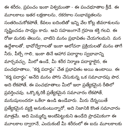
ఈ శరీరం, ప్రపంచం ఇంకా విశ్వమంతా - ఈ పంచభూతాల క్రీడే. ఈ
మూలకాలు ఇతర లక్షణాలను, రకరకాల సంభావ్యతలను
సంతరించుకోకపోతే, కేవలం ఐదింటితో ఇన్ని వేల కోట్ల జీవరాశులను
సృష్టించడం సాధ్యం కాదు. అవి సహజంగానే గ్రహణ శక్తి గలవి. ఈ
రోజు మనకు తెలుసు, వాటిని మనం ప్రభావితం చేయగలమని. మన
ఉద్దేశాలతో, భావోద్వేగాలతో ఇంకా ఆలోచనా ప్రక్రియలతో మనం తాగే
నీరు, పీల్చే గాలి, ఇంకా తినే ఆహార పదార్థాల స్వభావాన్ని
మార్చవచ్చు. మీలో ఉండే, మీ శరీర నిర్మాణ పదార్థాలైన, ఈ
పంచభూతాలు, “కర్మ పదార్థం” చేత ప్రభావితం అయి ఉంటాయి. ఈ
“కర్మ పదార్థం” అనేది మనం పోగు చేసుకున్న ఒక సమాచారపు పొర.
అది లేకపోతే, ఈ పంచభూతాలు మీలో ఇలా ప్రత్యేకమైన రీతిలో
ప్రవర్తించవు. ఒక్కొక్కరికీ ప్రత్యేకమైన సమాచారం లేకపోతే,
మనుషులందరూ ఒకేలా ఉండి ఉండేవారు. మీరు దేన్నయితే
ప్రత్యేకమైన వ్యక్తి అనుకుంటున్నారో, అది నిజానికి కొంత సమాచారం
మాత్రమే. అది మిమ్మల్ని అంటిపెట్టుకుని ఉండేది ప్రాధమికంగా ఈ
మూలకాల ద్వారానే, ఎందుకంటే మీ శరీరంలో ఈ ఐదు మూలకాలకు