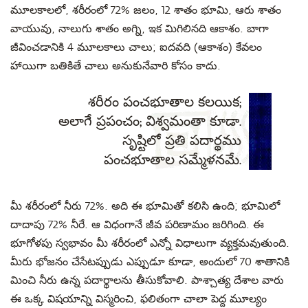
మూలకాలలో, శరీరంలో 72% జలం, 12 శాతం భూమి, ఆరు శాతం
వాయువు, నాలుగు శాతం అగ్ని, ఇక మిగిలినది ఆకాశం. బాగా
జీవించడానికి 4 మూలకాలు చాలు; ఐదవది (ఆకాశం) కేవలం
హాయిగా బతికితే చాలు అనుకునేవారి కోసం కాదు.
శరీరం పంచభూతాల కలయిక;
అలాగే ప్రపంచం; విశ్వమంతా కూడా.
సృష్టిలో ప్రతి పదార్థము
పంచభూతాల సమ్మేళనమే.
మీ శరీరంలో నీరు 72%. అది ఈ భూమితో కలిసి ఉంది; భూమిలో
దాదాపు 72% నీరే. ఆ విధంగానే జీవ పరిణామం జరిగింది. ఈ
భూగోళపు స్వభావం మీ శరీరంలో ఎన్నో విధాలుగా వ్యక్తమవుతుంది.
మీరు భోజనం చేసేటప్పుడు ఎప్పుడూ కూడా, అందులో 70 శాతానికి
మించి నీరు ఉన్న పదార్థాలను తీసుకోవాలి. పాశ్చాత్య దేశాల వారు
ఈ ఒక్క విషయాన్ని విస్మరించి, ఫలితంగా చాలా పెద్ద మూల్యం