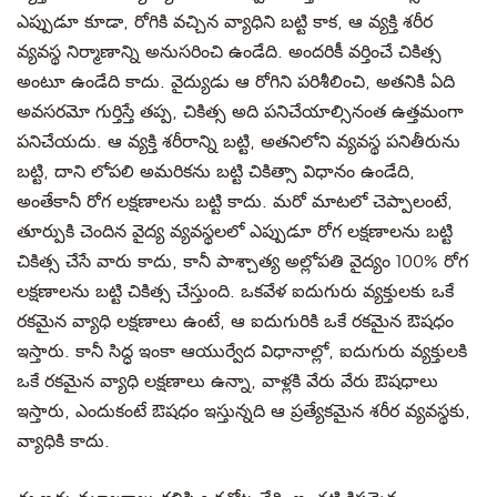
ఎప్పుడూ కూడా, రోగికి వచ్చిన వ్యాధిని బట్టి కాక, ఆ వ్యక్తి శరీర
వ్యవస్థ నిర్మాణాన్ని అనుసరించి ఉండేది. అందరికీ వర్తించే చికిత్స
అంటూ ఉండేది కాదు. వైద్యుడు ఆ రోగిని పరిశీలించి, అతనికి ఏది
అవసరమో గుర్తిస్తే తప్ప, చికిత్స అది పనిచేయాల్సినంత ఉత్తమంగా
పనిచేయదు. ఆ వ్యక్తి శరీరాన్ని బట్టి, అతనిలోని వ్యవస్థ పనితీరును
బట్టి, దాని లోపలి అమరికను బట్టి చికిత్సా విధానం ఉండేది,
అంతేకానీ రోగ లక్షణాలను బట్టి కాదు. మరో మాటలో చెప్పాలంటే,
తూర్పుకి చెందిన వైద్య వ్యవస్థలలో ఎప్పుడూ రోగ లక్షణాలను బట్టి
చికిత్స చేసే వారు కాదు, కానీ పాశ్చాత్య అల్లోపతి వైద్యం 100% రోగ
లక్షణాలను బట్టి చికిత్స చేస్తుంది. ఒకవేళ ఐదుగురు వ్యక్తులకు ఒకే
రకమైన వ్యాధి లక్షణాలు ఉంటే, ఆ ఐదుగురికి ఒకే రకమైన ఔషధం
ఇస్తారు. కానీ సిద్ధ ఇంకా ఆయుర్వేద విధానాల్లో, ఐదుగురు వ్యక్తులకి
ఒకే రకమైన వ్యాధి లక్షణాలు ఉన్నా, వాళ్లకి వేరు వేరు ఔషధాలు
ఇస్తారు, ఎందుకంటే ఔషధం ఇస్తున్నది ఆ ప్రత్యేకమైన శరీర వ్యవస్థకు,
వ్యాధికి కాదు.