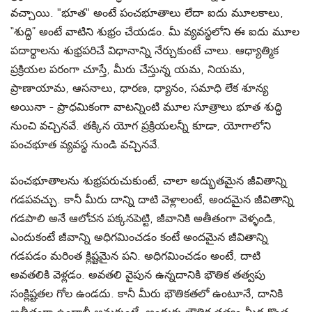
వచ్చాయి. "భూత" అంటే పంచభూతాలు లేదా ఐదు మూలకాలు,
“శుద్ధి” అంటే వాటిని శుభ్రం చేయడం. మీ వ్యవస్థలోని ఈ ఐదు మూల
పదార్థాలను శుభ్రపరిచే విధానాన్ని నేర్చుకుంటే చాలు. ఆధ్యాత్మిక
ప్రక్రియల పరంగా చూస్తే, మీరు చేస్తున్న యమ, నియమ,
ప్రాణాయామ, ఆసనాలు, ధారణ, ధ్యానం, సమాధి లేక శూన్య
అయినా - ప్రాధమికంగా వాటన్నింటి మూల సూత్రాలు భూత శుద్ధి
నుంచి వచ్చినవే. తక్కిన యోగ ప్రక్రియలన్నీ కూడా, యోగాలోని
పంచభూత వ్యవస్థ నుండి వచ్చినవే.
పంచభూతాలను శుభ్రపరుచుకుంటే, చాలా అద్భుతమైన జీవితాన్ని
గడపవచ్చు. కానీ మీరు దాన్ని దాటి వెళ్లాలంటే, అందమైన జీవితాన్ని
గడపాలి అనే ఆలోచన పక్కనపెట్టి, జీవానికి అతీతంగా వెళ్ళండి,
ఎందుకంటే జీవాన్ని అధిగమించడం కంటే అందమైన జీవితాన్ని
గడపడం మరింత క్లిష్టమైన పని. అధిగమించడం అంటే, దాటి
అవతలికి వెళ్లడం. అవతలి వైపున ఉన్నదానికి భౌతిక తత్వపు
సంక్లిష్టతల గోల ఉండదు. కానీ మీరు భౌతికతలో ఉంటూనే, దానికి