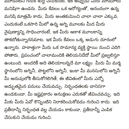
మూడింటిని గనుక శుద్ది చేసుకుంటే, ఇక అప్పుడు మీరు మామూలు
మనిషిగా ఉండరు. మీరు కేవలం ఒక ఆరోగ్యంతో, ఆనందంగా ఉన్న
మనిషి మాత్రమే కాదు; మీరు అంతకుమించి చాలా చాలా ఎక్కువ,
ఎందుకంటే ఒకసారి మీలో ఉన్న అగ్ని మూలకం మీద మీరు
నైపుణ్యాన్ని సాధించారంటే, ఇక మీరు ఆకాశ మూలకాన్ని
తాకబోతున్నారనమాట. ఇక మీరు కేవలం ఒక్క అడుగు దూరంలో
ఉన్నారు. హఠాత్తుగా మీరు ఒక సామాన్య వ్యక్తి స్థాయి నుంచి ఎదిగి
పోతారు, ప్రపంచంలో చాలామందికి తెలియనిదేదో మీలో ప్రజ్వలిస్తూ
ఉంటుంది. అందరికీ అది తెలియాలన్నదే మా లక్ష్యం. మీరు మీ మర్మ
స్థానంలోని అగ్నినీ, పొట్టలోని అగ్నినీ, ఇంకా మీ మనసులోని అగ్నినీ
మీ అదుపులోకి తీసుకోగలిగితే, ఈ జీవితంలో మీరు ఎన్నో
అద్భుతమైన పనులు చేయవచ్చు. నిర్బంధతలకు బానిసగా
ఉండకుండా, మీ ఇష్టప్రకారం అనుక్షణం ఎరుకతో జీవించవచ్చు. ఇది
మీకు మీరు ఏవో కొన్నింటిని నిరాకరించుకోవడం గురించి కాదు. ఇది
ప్రతీదాన్నీ నిర్భంధత వల్ల చేయడం కాకుండా, ప్రతీదాన్నీ ఎంపిక
చేసుకుని చేయడం గురించి.