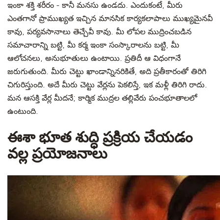
ఇంకా శక్తి శరీరం - కానీ మనసు ఉండదు. ఎందుకంటే, మీరు
ఎంతగానో ప్రాముఖ్యత ఇచ్చిన మానసిక కార్యకలాపాలు ముఖ్యమైనవీ
కావు, పర్యవసానాలు తెచ్చేవీ కావు. మీ లోపల ముద్రించబడిన
సమాచారాన్ని బట్టి, మీ కర్మ ఇంకా సంస్కారాలను బట్టి, మీ
ఆలోచనలు, అనుభూతులు ఉంటాయి. ప్రతిదీ ఆ విధంగానే
జరుగుతుంది. మీరు చెట్టు ఖాండాన్నినరికితే, అది ప్రతీకారంతో తిరిగి
చిగురిస్తుంది. అదే మీరు చెట్టు వేర్లను పెకలిస్తే, ఇక మళ్లీ తిరిగి రాదు.
మన ఆసక్తి వేర్ల మీదనే; కార్మిక ముద్రల తల్లివేరు పంచభూతాలలో
ఉంటుంది.
ఈశా భూత శుద్ధి ప్రక్రియ చేయడం
వల్ల ప్రయోజనాలు