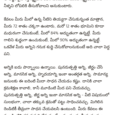
నీళ్ళని లోపలికి తీసుకోవాలని అనుకుంటారు.
కేవలం మీరు మీలో ఉన్న నీటిని తియ్యగా చేసుకున్నంత మాత్రాన,
మీరు 72 శాతం చక్కగా ఉంటారు, మరో 12 శాతం భూమిని కూడా
మధురంగా చేసుకుంటే, మీలో 84% అద్భుతంగా ఉన్నట్టే. మీరు
గాలిని శుద్ధంగా ఉంచుకుంటే, మీలో 90% అద్భుతంగా ఉన్నట్టే.
ఒకవేళ మీరు అగ్నిని గనుక శుద్ధి చేసుకోవాలనుకుంటే అది చాలా పెద్ద
పని.
అగ్నికి ఐదు పార్శ్వాలు ఉన్నాయి. పునరుత్పత్తి అగ్ని, జీర్ణం చేసే
అగ్ని, మానసిక అగ్ని, హృదయాగ్ని ఇంకా అంతర్గత అగ్ని. సామాన్య
జనులకు ఈ ఐదింటి మీదా సాధన చేయడం కష్టం. దానికి చాలా
క్రమశిక్షణ కావాలి, కానీ మూడింటి మీద పని చేయవచ్చు.
పునరుత్పత్తి అగ్ని, జీర్ణ అగ్ని ఇంకా మానసిక అగ్ని - వీటి విషయంలో
సులభంగా, చాలా తక్కువ శ్రమతో పట్టు సాధించవచ్చు. మిగిలిన
రెండిటికీ తీవ్రంగా సాధన చేయవలసి ఉంటుంది. మీరు కేవలం ఈ