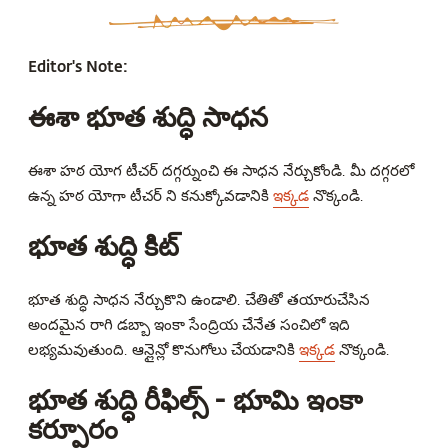
Editor's Note:
ఈశా భూత శుద్ధి సాధన
ఈశా హఠ యోగ టీచర్ దగ్గర్నుంచి ఈ సాధన నేర్చుకోండి. మీ దగ్గరలో
ఉన్న హఠ యోగా టీచర్ ని కనుక్కోవడానికి
ఇక్కడ
నొక్కండి.
భూత శుద్ధి కిట్
భూత శుద్ధి సాధన నేర్చుకొని ఉండాలి. చేతితో తయారుచేసిన
అందమైన రాగి డబ్బా ఇంకా సేంద్రియ చేనేత సంచిలో ఇది
లభ్యమవుతుంది. ఆన్లైన్లో కొనుగోలు చేయడానికి
ఇక్కడ
నొక్కండి.
భూత శుద్ధి రీఫిల్స్ - భూమి ఇంకా
కర్పూరం