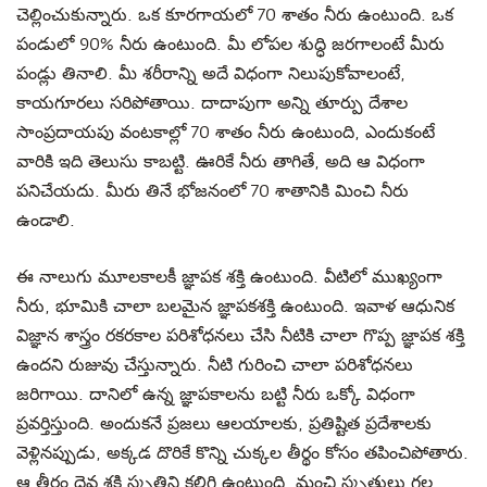
చెల్లించుకున్నారు. ఒక కూరగాయలో 70 శాతం నీరు ఉంటుంది. ఒక
పండులో 90% నీరు ఉంటుంది. మీ లోపల శుద్ధి జరగాలంటే మీరు
పండ్లు తినాలి. మీ శరీరాన్ని అదే విధంగా నిలుపుకోవాలంటే,
కాయగూరలు సరిపోతాయి. దాదాపుగా అన్ని తూర్పు దేశాల
సాంప్రదాయపు వంటకాల్లో 70 శాతం నీరు ఉంటుంది, ఎందుకంటే
వారికి ఇది తెలుసు కాబట్టి. ఊరికే నీరు తాగితే, అది ఆ విధంగా
పనిచేయదు. మీరు తినే భోజనంలో 70 శాతానికి మించి నీరు
ఉండాలి.
ఈ నాలుగు మూలకాలకీ జ్ఞాపక శక్తి ఉంటుంది. వీటిలో ముఖ్యంగా
నీరు, భూమికి చాలా బలమైన జ్ఞాపకశక్తి ఉంటుంది. ఇవాళ ఆధునిక
విజ్ఞాన శాస్త్రం రకరకాల పరిశోధనలు చేసి నీటికి చాలా గొప్ప జ్ఞాపక శక్తి
ఉందని రుజువు చేస్తున్నారు. నీటి గురించి చాలా పరిశోధనలు
జరిగాయి. దానిలో ఉన్న జ్ఞాపకాలను బట్టి నీరు ఒక్కో విధంగా
ప్రవర్తిస్తుంది. అందుకనే ప్రజలు ఆలయాలకు, ప్రతిష్టిత ప్రదేశాలకు
వెళ్లినప్పుడు, అక్కడ దొరికే కొన్ని చుక్కల తీర్థం కోసం తపించిపోతారు.
ఆ తీర్థం దైవ శక్తి స్మృతిని కలిగి ఉంటుంది. మంచి స్మృతులు గల