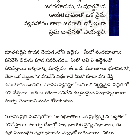
జరగకూడదు, సంపూర్ణమైన
అంకితభావంతో ఒక ప్రేమ
వ్యవహారం లాగా జరగాలి. భక్తి ఇంకా
ప్రేమ భావనతో చెయ్యాలి.
భూతశుద్ధిని సాధన చేయడంలోని ఉద్దేశం - మీలో పంచభూతాలు
పనిచేసే తీరును పూన:సవరించడం. మీలో అవి ఏ ఉద్దేశంతో
పనిచేస్తాయి అన్నదాన్ని మార్చడం. ఈ ఐదు మూలకాలు భూమిలోనో,
లేదా ఒక చెట్టులోనో పనిచేసే విధంగానే మీలో కూడా పని చేస్తే
ఉపయోగం ఉండదు. మానవ వ్యవస్థలో అవి ఒక నిర్ధిష్టమైన పద్ధతిలో
పని చేస్తాయి. అది ఆ రకంగా పనిచేసి ఉత్తమమైన సంభావ్యతలుగా
మార్పు చెందాలని మనం కోరుకుంటాం.
నిజానికి ప్రతి మనిషిలోనూ పంచభూతాలు ఒక ప్రత్యేకమైన పద్ధతిలో
పనిచేస్తాయి. తూర్పు దేశాల్లో సాంప్రదాయక వైద్య విధానాలు, ఈ
వ్యక్తి-సంబంధిత వ్యత్యాసాలను ఎప్పుడో గుర్తించాయి. చికిత్స