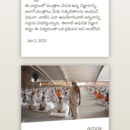
ఈ వ్యాసంలో మంత్రాల వెనుక ఉన్న విజ్ఞానాన్ని,
అలాగే మంత్రాలు మీకు సత్ఫలితాలను అందించే
విధంగా, వాటిని ఎలా ఉపయోగించాలి అన్నదాన్ని
సద్గురు వివరిస్తున్నారు. ఈనాటి ఆధునిక విజ్ఞాన
శాస్త్రం ఈ విశ్వమంతా ఒక ప్రకంపన అని అంటోంది.
ఎక్కడైతే ప్రకంపన ఉంటుందో, అక్కడ కచ్చితంగా
Jan 2, 2023
శబ్దం ఉంటుంది. మంత్రాలు వివిధ రకాలుగా
ఉంటాయి. ఒక్కొక్క మంత్రం శరీరంలోని నిర్దిష్ట
భాగంలో నిర్దిష్ట రకమైన శక్తిని ఆక్టివేట్ చేస్తుంది.
Article