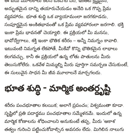
ఈ ఐదు మూలకాలు కలిసి ఒకచోట చేరి, ఇంతటి క్లిష్టమైన,
అద్భుతమైన దాన్ని తయారుచేయడం అనేది ఒక గొప్ప ప్రేమ
వ్యవహారం. భూత శుద్ధి ఒక వ్యాయామంలా జరగకూడదు,
సంపూర్ణమైన అంకితభావంతో ఒక ప్రేమ వ్యవహారంలా జరగాలి. భక్తి
ఇంకా ప్రేమ భావనతో చెయ్యాలి. ఈ ప్రక్రియలో మీ మనసు,
భావోద్వేగాలు, శక్తి ఇంకా భౌతిక శరీరం – అన్నీ నిమగ్నం కావాలి.
ఇటువంటి నిమగ్నత లేకపోతే, మీకేవో కొన్ని భౌతికమైన లాభాలు
కలగవచ్చు, కానీ ఈ ప్రక్రియలో ఉన్న లోతు పాతులను మీరు
తెలుసుకోలేరు. ఒకవేళ మిమ్మల్ని మీరు పూర్తిగా సమర్పణ చేసుకుంటే,
ఈ సులువైన సాధన మీ జీవ మూలాలనే మార్చగలదు.
భూత శుద్ధి - మార్మిక అంతర్దృష్టి
శరీరం పంచభూతాల కలయిక; అలాగే ప్రపంచం; విశ్వమంతా కూడా.
సృష్టిలో ప్రతి పదార్థము పంచభూతాల సమ్మేళనమే. ఇందులో ఉన్న
మార్మిక కోణాలను శోధించాలని అనుకుంటే తప్ప, మీరు 'ఆకాశ'
తత్వం గురించి పట్టించుకోవాల్సిన అవసరం లేదు. మిగిలిన నాలుగు