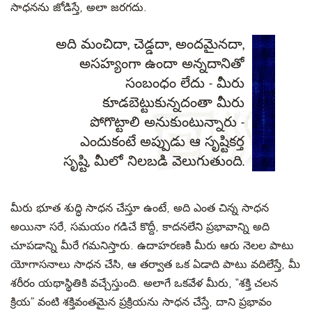
సాధనను జోడిస్తే, అలా జరగదు.
అది మంచిదా, చెడ్డదా, అందమైనదా,
అసహ్యంగా ఉందా అన్నదానితో
సంబంధం లేదు - మీరు
కూడబెట్టుకున్నదంతా మీరు
పోగొట్టాలి అనుకుంటున్నారు -
ఎందుకంటే అప్పుడు ఆ సృష్టికర్త
సృష్టి, మీలో నిలబడి వెలుగుతుంది.
మీరు భూత శుద్ధి సాధన చేస్తూ ఉంటే, అది ఎంత చిన్న సాధన
అయినా సరే, సమయం గడిచే కొద్దీ, కాదనలేని ప్రభావాన్ని అది
చూపడాన్ని మీరే గమనిస్తారు. ఉదాహరణకి మీరు ఆరు నెలల పాటు
యోగాసనాలు సాధన చేసి, ఆ తర్వాత ఒక ఏడాది పాటు వదిలేస్తే, మీ
శరీరం యథాస్థితికి వచ్చేస్తుంది. అలాగే ఒకవేళ మీరు, “శక్తి చలన
క్రియ” వంటి శక్తివంతమైన ప్రక్రియను సాధన చేస్తే, దాని ప్రభావం