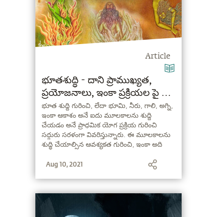
Article
భూతశుద్ధి - దాని ప్రాముఖ్యత,
ప్రయోజనాలు, ఇంకా ప్రక్రియల పై ఒక
సమగ్ర సూచిక
భూత శుద్ది గురించి, లేదా భూమి, నీరు, గాలి, అగ్ని,
ఇంకా ఆకాశం అనే ఐదు మూలకాలను శుద్ది
చేయడం అనే ప్రాధమిక యోగ ప్రక్రియ గురించి
సద్గురు సరళంగా వివరిస్తున్నారు. ఈ మూలకాలను
శుద్ధి చేయాల్సిన ఆవశ్యకత గురించి, ఇంకా అది
ఒకరి జీవితాన్ని ఏ విధంగా మెరుగుపరుస్తుంది
Aug 10, 2021
అన్నదాని గురించి కూడా వివరిస్తున్నారు.