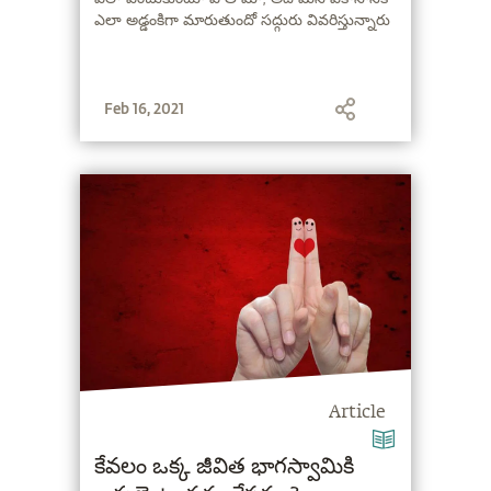
ఎలా అడ్డంకిగా మారుతుందో సద్గురు వివరిస్తున్నారు
Feb 16, 2021
Article
కేవలం ఒక్క జీవిత భాగస్వామికి