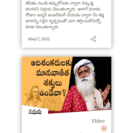
జీవితం నుండి తప్పుకోవడం ద్వారా నిష్కర్మ
కలగదని సద్గురు చెబుతున్నారు. అలాగే మూడు
రోజుల ఇన్నర్ ఇంజనీరింగ్ చేయడం ద్వారా మీ కర్మ
భారాన్ని సరైన దృక్పధంతో ఎలా తగ్గించుకోవచ్చో
కూడా చెబుతున్నారు.
May 7, 2022
Video