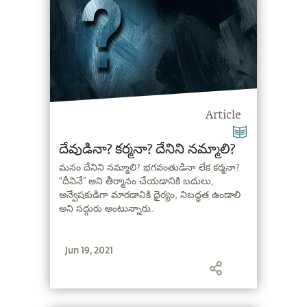
Article
దేవుడినా? కర్మనా? దేనిని నమ్మాలి?
మనం దేనిని నమ్మాలి? భగవంతుడినా లేక కర్మనా?
"దీనినే” అని తీర్మానం చేయడానికి బదులు,
అన్వేషకుడిగా మారడానికి ధైర్యం, నిబద్ధత ఉండాలి
అని సద్గురు అంటున్నారు.
Jun 19, 2021