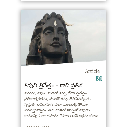
Article
శివుని త్రినేత్రం - దాని ప్రతీక
సద్గురు, శివుని మూడో కన్ను లేదా త్రినేత్రం
ప్రతీకాత్మకతను, మూడో కన్ను తెరిచినప్పుడు
స్పష్టత, అవగాహన ఎలా మొలకెత్తుతాయో
వివరిస్తున్నారు. తన మూడో కన్నుతో శివుడు
కామాన్ని ఎలా దహనం చేసాడు అనే కథను కూడా
వివరించారు.