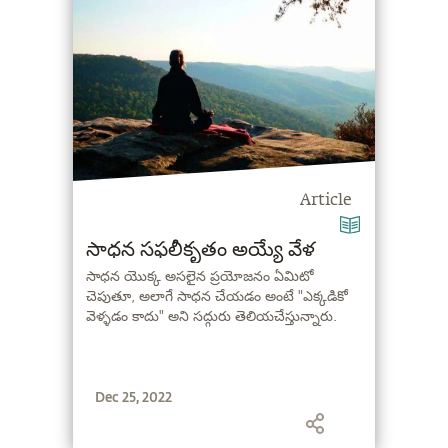
Article
సాధన సఫలీకృతం అయ్యే వేళ
సాధన యొక్క అసలైన ప్రయోజనం ఏమిటో
చెపుతూ, అలాగే సాధన చేయడం అంటే "ఎక్కడికో
వెళ్ళడం కాదు" అని సద్గురు తెలియచేస్తున్నారు.
Dec 25, 2022