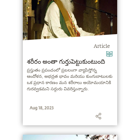
Article
శరీరం అంతా గుర్తుపెట్టుకుంటుంది
ప్రస్తుతం ప్రపంచంలో ప్రబలంగా వ్యాపిస్తోన్న
ఆందోళన, అభద్రత భావం మరియు కుంగుబాటులకు
ఒక ప్రధాన కారణం మన శరీరాలు అయోమయానికి
గురవ్వడమని సద్గురు వివరిస్తున్నారు.
Aug 18, 2023