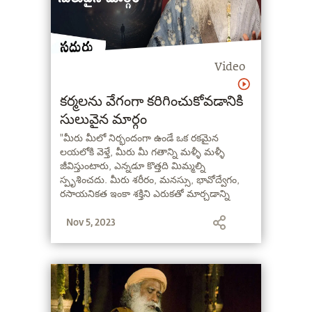
Video
కర్మలను వేగంగా కరిగించుకోవడానికి
సులువైన మార్గం
"మీరు మీలో నిర్భందంగా ఉండే ఒక రకమైన
లయలోకి వెళ్తే, మీరు మీ గతాన్ని మళ్ళీ మళ్ళీ
జీవిస్తుంటారు, ఎన్నడూ కొత్తది మిమ్మల్ని
స్పృశించదు. మీరు శరీరం, మనస్సు, భావోద్వేగం,
రసాయనికత ఇంకా శక్తిని ఎరుకతో మార్చడాన్ని
నేర్చుకోకపోతే, ఊరికే, చేసినవే మళ్ళీ మళ్ళీ చేస్తూ
Nov 5, 2023
ఉంటారు" - సద్గురు