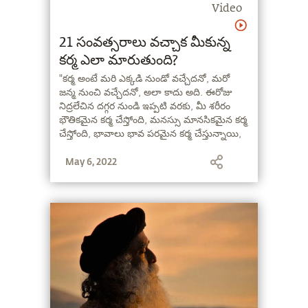
Video
21 సంవత్సరాలు వచ్చాక మీకున్న
కర్మ ఎలా మారుతుంది?
"కర్మ అంటే మరి ఎక్కడి నుండో వచ్చేదనో, మరో
జన్మ నుంచి వచ్చేదనో, అలా కాదు అది. ఈరోజు
నిద్రలేచిన దగ్గర నుండి ఇప్పటి వరకు, మీ శరీరం
భౌతికమైన కర్మ చేస్తోంది, మనస్సు మానసికమైన కర్మ
చేస్తోంది, భావాలు భావ పరమైన కర్మ చేస్తున్నాయి,
శక్తి శక్తి పరమైన కర్మ చేస్తోంది" అని అంటున్నారు
May 6, 2022
సద్గురు.