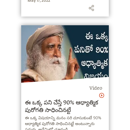
May 17, 2022
Video
ఈ ఒక్క పని చేస్తే 90% ఆధ్యాత్మిక
పురోగతి సాధించినట్టే
ఈ ఒక్క విషయాన్ని మనం సరి చూసుకుంటే 90%
ఆధ్యాత్మిక పురోగతి సాధించినట్టే అంటున్నారు
సద్గురు. అదేమిటో చూడండి..