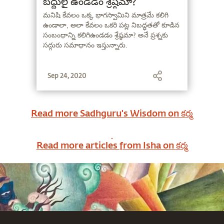
బద్ధులై ఉండడం శ్రేష్ఠమా?
మనిషి కేవలం ఒక్క భాగస్వామిని మాత్రమే కలిగి
ఉండాలా, అలా కేవలం ఒకరి పట్ల నిబద్ధతతో కూడిన
సంబంధాన్ని కలిగిఉండడం శ్రేష్ఠమా? అనే ప్రశ్నకు
సద్గురు సమాధానం ఇస్తున్నారు.
Sep 24, 2020
Read more Sadhguru's Wisdom on
కర్మ
Read more articles from Isha on
కర్మ