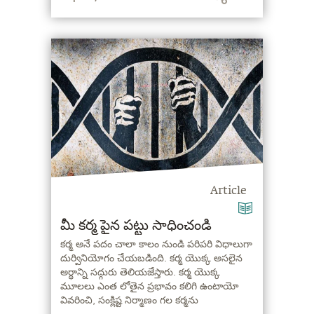
Article
మీ కర్మ పైన పట్టు సాధించండి
కర్మ అనే పదం చాలా కాలం నుండి పరిపరి విధాలుగా
దుర్వినియోగం చేయబడింది. కర్మ యొక్క అసలైన
అర్థాన్ని సద్గురు తెలియజేస్తారు. కర్మ యొక్క
మూలలు ఎంత లోతైన ప్రభావం కలిగి ఉంటాయో
వివరించి, సంక్లిష్ట నిర్మాణం గల కర్మను