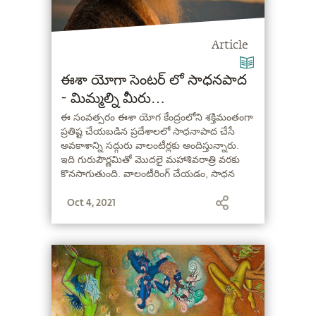
Article
ఈశా యోగా సెంటర్ లో సాధనపాద
- మిమ్మల్ని మీరు
సమర్పించుకునేందుకు ఒక అవకాశం
ఈ సంవత్సరం ఈశా యోగ కేంద్రంలోని శక్తిమంతంగా
ప్రతిష్ట చేయబడిన ప్రదేశాలలో సాధనాపాద చేసే
అవకాశాన్ని సద్గురు వాలంటీర్లకు అందిస్తున్నారు.
ఇది గురుపౌర్ణమితో మొదలై మహాశివరాత్రి వరకు
కొనసాగుతుంది. వాలంటీరింగ్ చేయడం, సాధన
చేయడం ద్వారా తమని తాము అర్పించుకునేందుకు,
Oct 4, 2021
తమ అత్యున్నతమైన సామర్థ్యాన్ని కనుగొనేందుకు
ఇది ఒక అవకాశం.