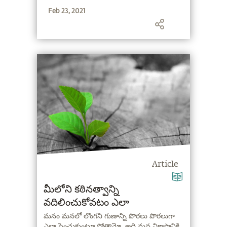
నిర్వహించడానికి ఒక మార్గాన్ని సూచిస్తారు.
Feb 23, 2021
Article
మీలోని కఠినత్వాన్ని
వదిలించుకోవటం ఎలా
మనం మనలో లొంగని గుణాన్ని పొరలు పొరలుగా
ఎలా పెంచుకుంటూ పోతామో, అది మన వికాసానికి