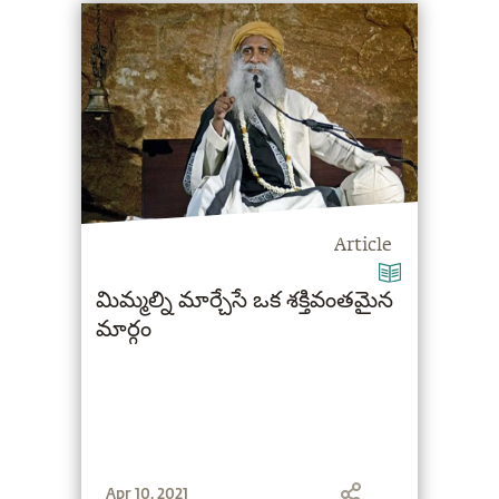
Article
మిమ్మల్ని మార్చేసే ఒక శక్తివంతమైన
మార్గం
Apr 10, 2021