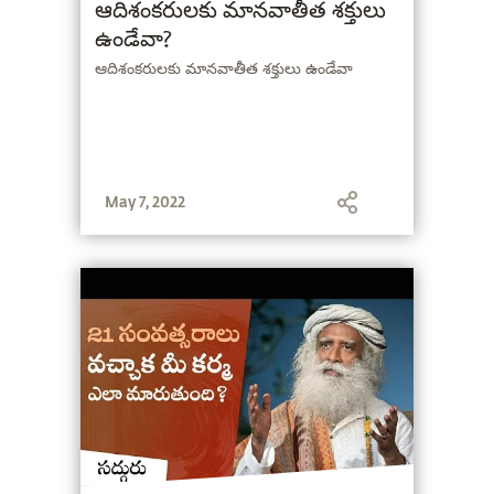
ఆదిశంకరులకు మానవాతీత శక్తులు
ఉండేవా?
ఆదిశంకరులకు మానవాతీత శక్తులు ఉండేవా
May 7, 2022