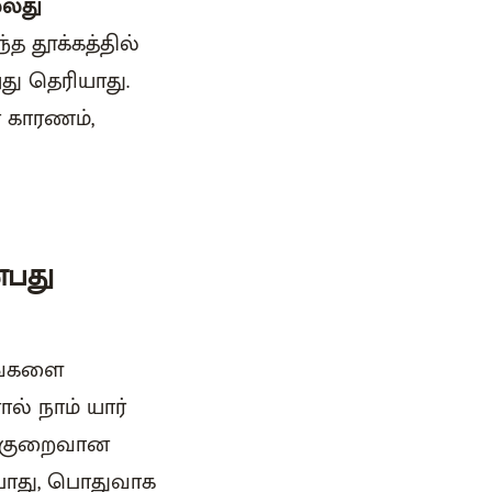
்லது
்த தூக்கத்தில்
அது தெரியாது.
ே காரணம்,
்பது
ங்களை
ல் நாம் யார்
் குறைவான
போது, பொதுவாக