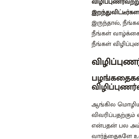
விழிப்புணர்வற்ற
இறந்துவிட்டீர்க
இருந்தால், நீங்
நீங்கள் வாழ்க்
நீங்கள் விழிப்ப
விழிப்புணர
பழங்கதைகளை
விழிப்புணர
ஆங்கில மொழியி
விவரிப்பதற்கும்
என்பதன் பல அம
வார்த்தைகளே உ