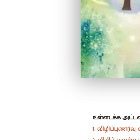
உள்ளடக்க அட
1. விழிப்புணர்வ
2. விழிப்புணர்வு