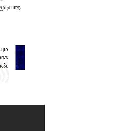
முடியாத
ும்
வாக
ன்.