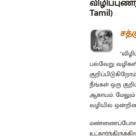
விழிப்புணர
Tamil)
சத்க
"விழி
பல்வேறு வழிகளில
குறிப்பிடுகிறோ
நீங்கள் ஒரு குறிப
ஆகாயம். மேலும்
வழியில் ஒன்றிண
மண்ணைப்போல அங
உட்கார்ந்திருக்