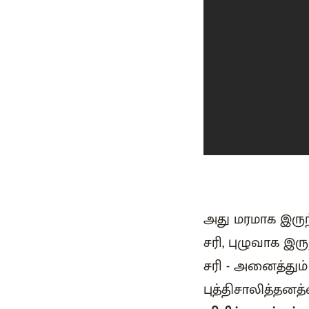
அது மரமாக இருந்
சரி, புழுவாக இர
சரி - அனைத்து
புத்திசாலித்தனத