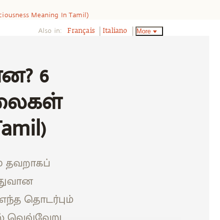
nsciousness Meaning In Tamil)
Also in:
More
Français
Italiano
்ன? 6
ிலைகள்
amil)
ம் தவறாகப்
ொதுவான
எந்த தொடர்பும்
ல் வெவ்வேறு