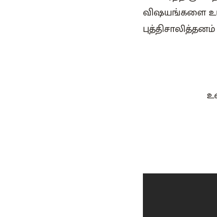
விஷயங்களை உயி
புத்திசாலித்தனம்
உ