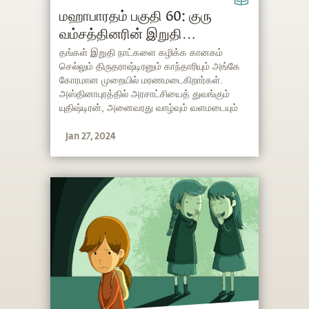
மஹாபாரதம் பகுதி 60: குரு
வம்சத்தினரின் இறுதி
அத்தியாயம்
தங்கள் இறுதி நாட்களை கழிக்க கானகம்
செல்லும் திருதராஷ்டிரனும் காந்தாரியும் அங்கே
கோரமான முறையில் மரணமடைகிறார்கள்.
அஸ்தினாபுரத்தில் அரசாட்சியைத் துவங்கும்
யுதிஷ்டிரன், அனைவரது வாழ்வும் வளமடையும்
வகையில் சீரோடும் சிறப்போடும் 36
Jan 27, 2024
வருடங்களுக்கு தொடர்ந்து அரசாள்கிறான்.