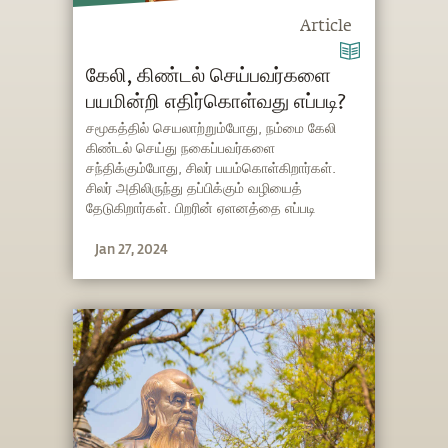
Article
கேலி, கிண்டல் செய்பவர்களை
பயமின்றி எதிர்கொள்வது எப்படி?
சமூகத்தில் செயலாற்றும்போது, நம்மை கேலி
கிண்டல் செய்து நகைப்பவர்களை
சந்திக்கும்போது, சிலர் பயம்கொள்கிறார்கள்.
சிலர் அதிலிருந்து தப்பிக்கும் வழியைத்
தேடுகிறார்கள். பிறரின் ஏளனத்தை எப்படி
எதிர்கொள்வது, அடுத்தவர் நம்மைப் பற்றி என்ன
Jan 27, 2024
நினைப்பார்களோ என்ற பயத்தை எப்படிப்
போக்குவது? சத்குரு விளக்குகிறார்.