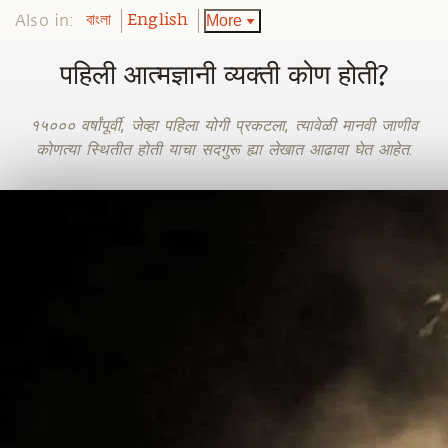
Also in:
More
বাংলা
English
पहिली आत्मज्ञानी व्यक्ती कोण होती?
१५००० वर्षांपूर्वी, जेव्हा पहिला योगी प्रकटला, त्यावेळी मानवी जाणीव
कोणत्या स्थितीत होती याचा सदगुरू ह्या लेखात आढावा घेत आहेत.