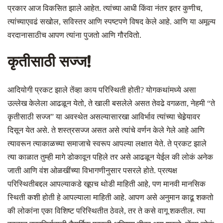
प्रकार आज विकसित झाले आहेत. त्यांच्या आधी किंवा नंतर इतर कुणीच,
त्यांच्याएवढं सखोल, सविस्तर आणि स्पष्टपणे विषद केले आहे. आणि या अमूल्य
वरदानासाठीच आपण त्यांना पुजतो आणि गौरवितो.
कृतीसाठी सज्ज!
आदियोगी प्रकट झाले तेंव्हा काय परिस्थिती होती
?
योगकथांमध्ये असा
उल्लेख केलेला आढळून येतो
,
ते खाली बसलेले असत तेवढे वगळता, नेहमी “ते
कृतीसाठी सज्ज” या अवस्थेत असल्यासारखा आविर्भाव त्यांच्या चेहेर्‍यावर
दिसून येत असे. ते शस्त्रसज्ज असत असे त्यांचे वर्णन केले गेले आहे आणि
त्यावरून त्याकाळच्या समाजाचे स्वरूप आपल्या लक्षात येते. ते प्रकट झाले
त्या काळात तुम्ही मागे डोकावून पहिले तर असे आढळून येईल की लोकं अनेक
जाती आणि वंश ओळखींच्या विभागणीनुसार पसरले होते. प्रत्यक्ष
परिस्थितीबद्दल आपल्याकडे खूपच थोडी माहिती आहे
,
पण मानवी मानसिक
स्थिती कशी होती हे आपल्याला माहिती आहे. आपण असे अनुमान काढू शकतो
की लोकांना एका विशिष्ट परिस्थितीत ठेवले
,
तर ते कसे वागू शकतील. त्या