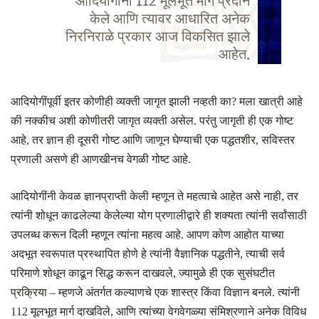
आदियोगींनी 112 मूलभूत मार्ग प्रदान
केले आणि त्यावर आधारित अनेक
निरनिराळे प्रकार आज विकसित झाले
आहेत.
आदियोगींपूर्वी इतर कोणीही व्यक्ती जागृत झाली नव्हती का
?
मला खात्री आहे
की नक्कीच अशी कोणीतरी जागृत व्यक्ती असेल. परंतु जागृती ही एक गोष्ट
आहे
,
तर ज्ञान ही दूसरी गोष्ट आणि जाणून घेण्याची एक पद्धतशीर, सविस्तर
प्रणाली असणे ही आणखीनच वेगळी गोष्ट आहे.
आदियोगींनी केवळ ज्ञानप्राप्ती केली म्हणून ते महत्वाचे आहेत असे नाही
,
तर
त्यांनी शोधून काढलेल्या केलेल्या योग प्रणालीद्वारे ही शक्यता त्यांनी सर्वांसाठी
उपलब्ध करून दिली म्हणून त्यांना महत्व आहे. आपण कोण आहोत याच्या
अदभूत स्वरूपात प्रस्थापित होणे हे त्यांनी वैज्ञानिक पद्धतीने
,
त्याची सर्व
परिमाणे शोधून काढून सिद्ध करून दाखवले
,
ज्यामुळे ही एक सुसंघटीत
प्रक्रिया – म्हणजे अंतर्गत कल्याणचे एक शास्त्र किंवा विज्ञान बनले. त्यांनी
112 मूलभूत मार्ग दाखविले
,
आणि त्यांच्या वेगवेगळ्या संमिश्रणाने अनेक विविध