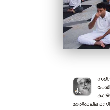
സദ്ഗ
പേശി
കാര്
മാത്രമല്ല മസ