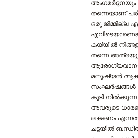
അംഗമർദ്ദനയും
തന്നെയാണ് പരി
ഒരു ജിമ്മില്ല എ
എവിടെയാണെങ്കി
കയ്യിൽ നിങ്ങളു
തന്നെ അത്രയു
ആരോഗ്യവാനാക്ക
മനുഷ്യൻ ആക്കു
സംഘർഷങ്ങൾ ഉണ്
കൂടി നിൽക്കുന
അവരുടെ ധാരണ 
ലക്ഷണം എന്നത
ചട്ടയില്‍ ബന്