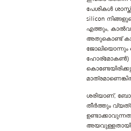
പേശികള്‍ ശാസ്ത്
silicon നിങ്ങ
എത്തും, കാൽവണ
അതുകൊണ്ട് കാര്
ജോലിയൊന്നും ചെയ
ഹോര്മോകണ്‍) hor
കൊണ്ടേയിരിക്ക
മാത്രമാണെങ്കി
ശരിയാണ്, ബോഡ
തീർത്തും വ്യത
ഉണ്ടാക്കാവുന
അയവുള്ളതായിരിക