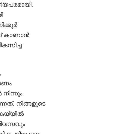
ഗ്യപരമായി,
ി
ിക്കൂർ
്ക് കാണാൻ
ികസിച്ച
,
ാരണം
നിന്നും
നത്. നിങ്ങളുടെ
 കയ്യിൽ
 ദിവസവും