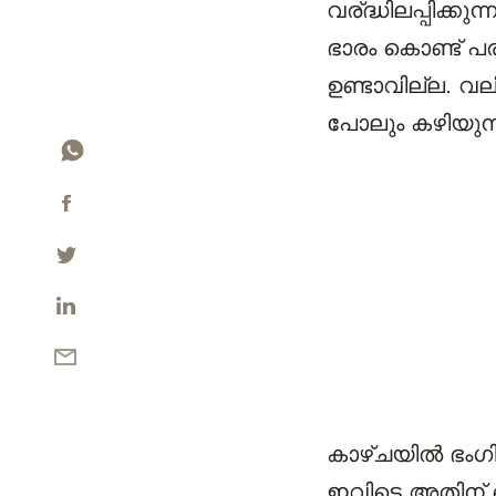
വര്ദ്ധിലപ്പിക
ഭാരം കൊണ്ട് പര
ഉണ്ടാവില്ല. വല
പോലും കഴിയുന്
കാഴ്ചയില്‍ ഭം
ഇവിടെ അതിന് ഒര