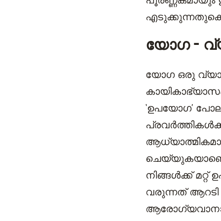
പൂര്ണ്ണകമായും
എടുക്കുന്നതുകൊ
യോഗ - വ്യ
യോഗ ഒരു വ്യായ
കായികാഭ്യാസം ആ
‘ഉപയോഗ’ പോലു
പ്രവർത്തികൾക്
ആധ്യാത്മികമ
ചെയ്യുകയാണെങ
നിങ്ങൾക്ക് മറ
വരുന്നത് ആറടി
ആരോഗ്യവാനാവു