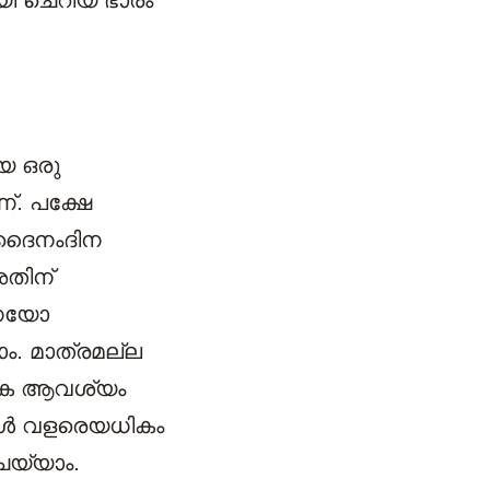
യി ചെറിയ ഭാരം
െ ഒരു
്. പക്ഷേ
 ദൈനംദിന
അതിന്
ദനയോ
ം. മാത്രമല്ല
ആകെ ആവശ്യം
ങ്ങൾ വളരെയധികം
െയ്യാം.