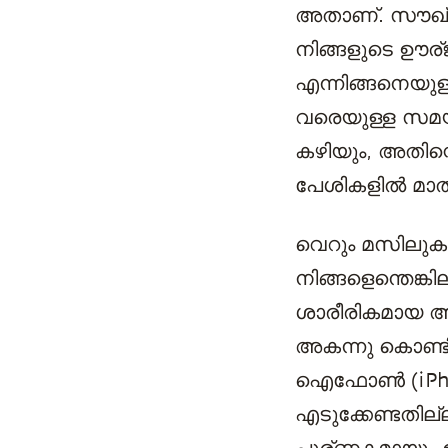
അതാണ്. സൗഖ്യം
നിങ്ങളുടെ ഊര്
എന്നിങ്ങനെയുള്
വരെയുള്ള സമയ
കഴിയും, അതിന്
പേശികളില്‍ മാത
വെറും മസിലുകളി
നിങ്ങളെന്തെങ്
ശാരീരികമായ അധ
അകന്നു കൊണ്ടിര
ഐഫോൺ (iPhone
എടുക്കേണ്ടതില