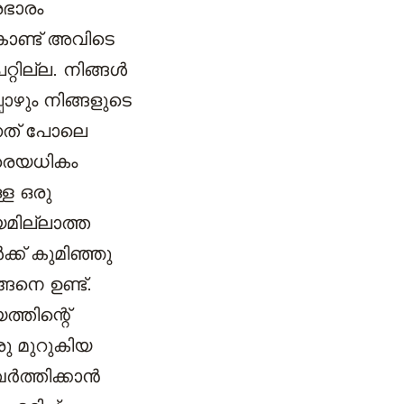
രഭാരം
ൊണ്ട് അവിടെ
്റില്ല. നിങ്ങൾ
ോഴും നിങ്ങളുടെ
ന്നത് പോലെ
രെയധികം
്ള ഒരു
മില്ലാത്ത
്ക് കുമിഞ്ഞു
ങനെ ഉണ്ട്.
തിന്റെ്
ു മുറുകിയ
ർത്തിക്കാൻ