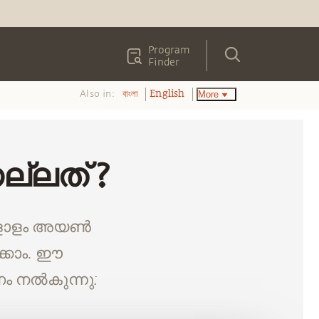
Program
Finder
Also in:
More
বাংলা
English
്ലത് ?
ുകളോളം അയൺ
ക്കാം. ഈ
ം നൽകുന്നു: