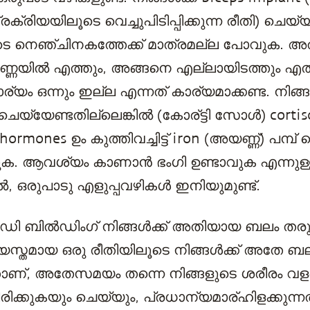
രക്രിയയിലൂടെ വെച്ചുപിടിപ്പിക്കുന്ന രീതി) ചെയ്
ളുടെ നെഞ്ചിനകത്തേക്ക് മാത്രമല്ല പോവുക. അത
്ണയിൽ എത്തും, അങ്ങനെ എല്ലായിടത്തും എത്
യം ഒന്നും ഇല്ല എന്നത് കാര്യമാക്കണ്ട. നിങ്
്യേണ്ടതില്ലെങ്കില്‍ (കോര്ട്ടി സോള്‍) cortiso
mones ഉം കുത്തിവച്ചിട്ട്‌ iron (അയണ്ണ്‍) പമ്പ്
ുക. ആവശ്യം കാണാൻ ഭംഗി ഉണ്ടാവുക എന്നുള്
ൽ, ഒരുപാടു എളുപ്പവഴികൾ ഇനിയുമുണ്ട്.
ി ബിൽഡിംഗ് നിങ്ങൾക്ക് അതിയായ ബലം തരും
്യസ്തമായ ഒരു രീതിയിലൂടെ നിങ്ങൾക്ക് അതേ ബ
്നതാണ്, അതേസമയം തന്നെ നിങ്ങളുടെ ശരീരം 
്കുകയും ചെയ്യും, പ്രധാന്യമാര്ഹിളക്കുന്നത്