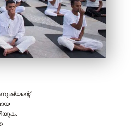
ഷ്യന്റെ്
രമായ
ഴിയുക.
ത