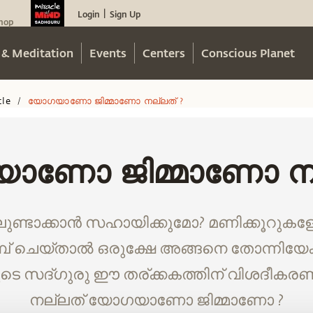
Login
Sign Up
|
hop
 & Meditation
Events
Centers
Conscious Planet
cle
യോഗയാണോ ജിമ്മാണോ നല്ലത് ?
/
ണോ ജിമ്മാണോ നല
ണ്ടാക്കാൻ സഹായിക്കുമോ? മണിക്കൂറ
പമ്പ് ചെയ്‌താല്‍ ഒരുക്ഷേ അങ്ങനെ തോന്നിയേ
ടെ സദ്ഗുരു ഈ തര്ക്കകത്തിന് വിശദീകരണ
നല്ലത് യോഗയാണോ ജിമ്മാണോ ?