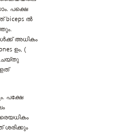
യാം. പക്ഷെ
് biceps ൽ
തും.
ങൾക്ക് അധികം
nes ഉം, (
 ചെയ്തു
ളത്
. പക്ഷേ
ലം
വളരെയധികം
 ശരിക്കും