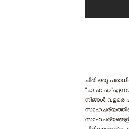
ചിരി ഒരു പരാധീ
''ഹ ഹ ഹ''എന്നാ
നിങ്ങള്‍ വളരെ
സാഹചര്യത്തിന്
സാഹചര്യങ്ങളിലു