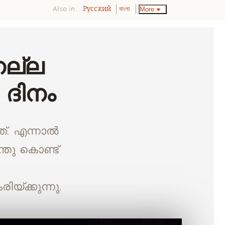
Also in:
More
Pусский
বাংলা
നല്ല
 ദിനം
്. എന്നാല്‍
്തു കൊണ്ട്
ിയ്ക്കുന്നു.