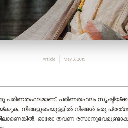
Article
May 3, 2019
 ഒരു പരിണതഫലമാണ്. പരിണതഫലം സൃഷ്ടിയ്ക്കു
യ്ക്കുക. നിങ്ങളുടെയുള്ളില്‍ നിങ്ങള്‍ ഒരു പ്രത
ലാണെങ്കില്‍, ഓരോ തവണ രസാനുഭവമുണ്ടാകു