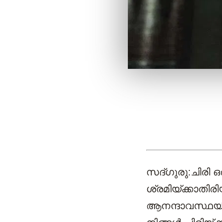
സദ്ഗുരു
:ചിരി
ശ്രമിയ്ക്കാതിരി
ആനന്ദാവസ്ഥയി