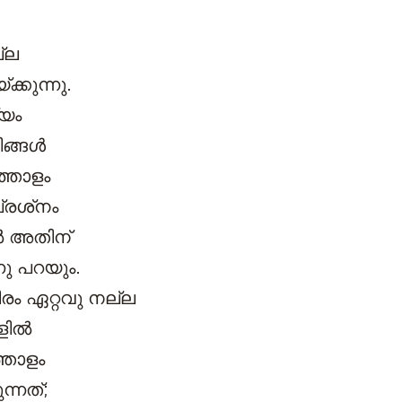
്ല
്കുന്നു.
യം
ങ്ങള്‍
്തോളം
്രശ്‌നം
്‍ അതിന്
നു പറയും.
രം ഏറ്റവു നല്ല
ില്‍
്തോളം
്നത്;