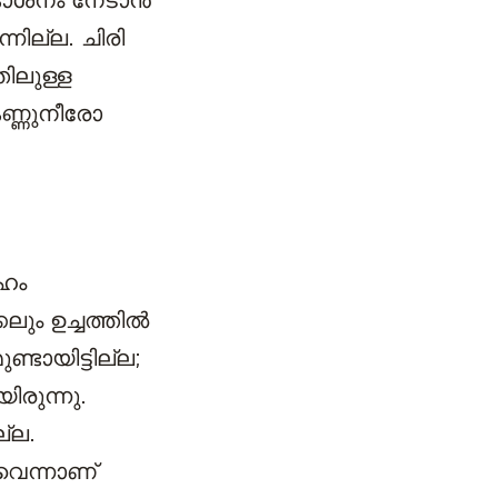
കാശനം നേടാന്‍
നില്ല. ചിരി
തിലുള്ള
കണ്ണുനീരോ
േഹം
ലും ഉച്ചത്തില്‍
ണ്ടായിട്ടില്ല;
ിരുന്നു.
്ല.
ുവെന്നാണ്