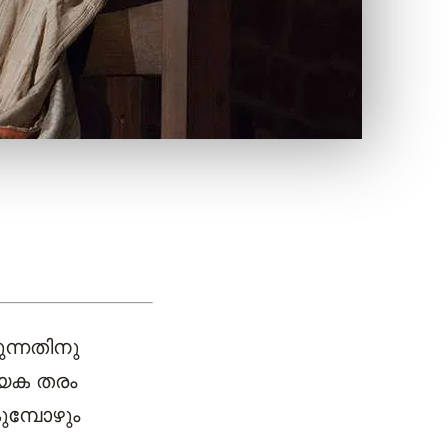
ന്നതിനു
്യേക തരം
മ്പോഴും