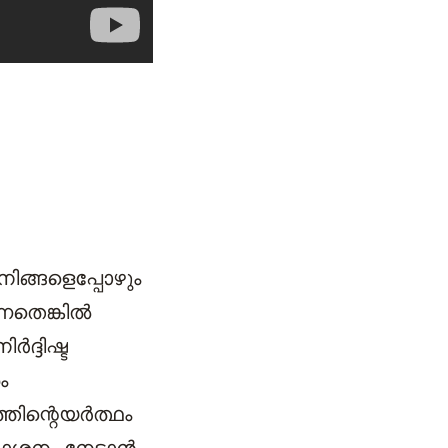
ിങ്ങളെപ്പോഴും
തെങ്കില്‍
ദ്ദിഷ്ട
ം
ിന്റെയര്‍ത്ഥം