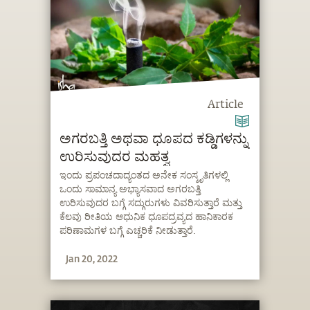
Article
ಅಗರಬತ್ತಿ ಅಥವಾ ಧೂಪದ ಕಡ್ಡಿಗಳನ್ನು
ಉರಿಸುವುದರ ಮಹತ್ವ
ಇಂದು ಪ್ರಪಂಚದಾದ್ಯಂತದ ಅನೇಕ ಸಂಸ್ಕೃತಿಗಳಲ್ಲಿ
ಒಂದು ಸಾಮಾನ್ಯ ಅಭ್ಯಾಸವಾದ ಅಗರಬತ್ತಿ
ಉರಿಸುವುದರ ಬಗ್ಗೆ ಸದ್ಗುರುಗಳು ವಿವರಿಸುತ್ತಾರೆ ಮತ್ತು
ಕೆಲವು ರೀತಿಯ ಆಧುನಿಕ ಧೂಪದ್ರವ್ಯದ ಹಾನಿಕಾರಕ
ಪರಿಣಾಮಗಳ ಬಗ್ಗೆ ಎಚ್ಚರಿಕೆ ನೀಡುತ್ತಾರೆ.
Jan 20, 2022