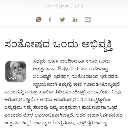
Article
May 5, 2019
ಸಂತೋಷದ ಒಂದು ಅಭಿವ್ಯಕ್ತಿ
ಸದ್ಗುರು: ಬಹಳ ಕಾಲದಿಂದಲೂ ನಗುವು ಒಂದು
ಅತ್ಯತ್ತಮವಾದ ಔಷಧವೆಂದು ಜನರು ಹೇಳುತ್ತಾ
ಬಂದಿದ್ದಾರೆ. ಇದರರ್ಥ, ಸಂತೋಷದಿಂದ ಇರುವವರು
ಸ್ವಾಭಾವಿಕವಾಗಿ ತಮ್ಮನ್ನು ತಾವು ಗುಣಪಡಿಸಿಕೊಳ್ಳುತ್ತಾರೆ
ಎಂಬುದನ್ನು ಎಲ್ಲೋ ಯಾರೋ ತಿಳಿದುಕೊಂಡಿದ್ದಾರೆ ಎಂದಾಯಿತು. ನೀವು
ಆರೋಗ್ಯದಿಂದ್ದೀರೋ ಅಥವಾ ಅನಾರೋಗ್ಯದಿಂದ ನರಳುತ್ತಿದ್ದೀರೋ
ಎನ್ನುವುದು ನಿಮ್ಮ ಶರೀರವು ಎಷ್ಟು ಉತ್ತಮವಾಗಿ ಕಾರ್ಯನಿರ್ವಹಿಸುತ್ತಿದೆ
ಎಂಬುದರ ಮೇಲೆ ಅವಲಂಬಿತವಾಗಿರುತ್ತದೆ. ಅದರ ಕಾರ್ಯನಿರ್ವಹಣೆಯು
ಉತ್ತಮವಾಗಿದ್ದರೆ, ಅದನ್ನು ಆರೋಗ್ಯವೆಂದು, ಇಲ್ಲದಿದ್ದರೆ ಅದನ್ನು