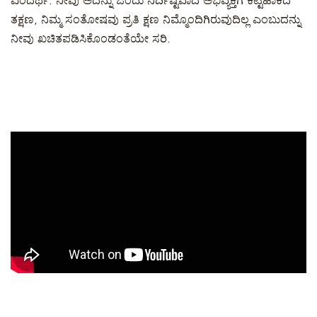
ಎಂದರ್ಥ. ನೀವು ಅದನ್ನು ಒಂದು ನಿರ್ದಿಷ್ಟವಾದ ಅಭಿವ್ಯಕ್ತಿಗೆ ಕಟ್ಟಿಹಾಕಿದ
ತಕ್ಷಣ, ನಿಮ್ಮ ಸಂತೋಷವು ಪ್ರತಿ ಕ್ಷಣ ನಿಮ್ಮೊಂದಿಗಿರುವುದಿಲ್ಲ ಎಂಬುದನ್ನು
ನೀವು ಖಚಿತಪಡಿಸಿಕೊಂಡಂತೆಯೇ ಸರಿ.