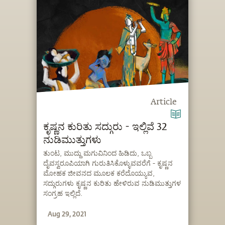
Article
ಕೃಷ್ಣನ ಕುರಿತು ಸದ್ಗುರು - ಇಲ್ಲಿವೆ 32
ನುಡಿಮುತ್ತುಗಳು
ತುಂಟ, ಮುದ್ದು ಮಗುವಿನಿಂದ ಹಿಡಿದು, ಒಬ್ಬ
ದೈವಸ್ವರೂಪಿಯಾಗಿ ಗುರುತಿಸಿಕೊಳ್ಳುವವರೆಗೆ - ಕೃಷ್ಣನ
ಮೋಹಕ ಜೀವನದ ಮೂಲಕ ಕರೆದೊಯ್ಯುವ,
ಸದ್ಗುರುಗಳು ಕೃಷ್ಣನ ಕುರಿತು ಹೇಳಿರುವ ನುಡಿಮುತ್ತುಗಳ
ಸಂಗ್ರಹ ಇಲ್ಲಿದೆ.
Aug 29, 2021