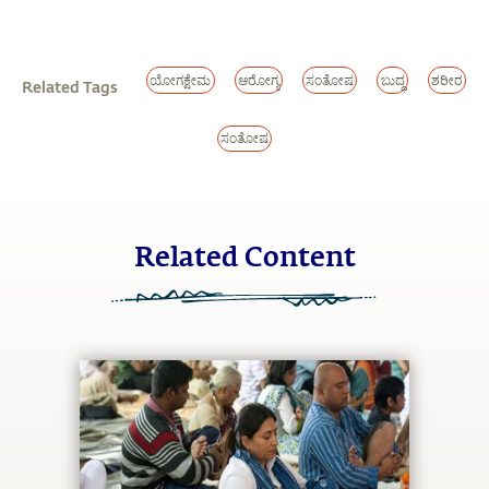
ಯೋಗಕ್ಷೇಮ
ಆರೋಗ್ಯ
ಸಂತೋಷ
ಬುದ್ಧ
ಶರೀರ
Related Tags
ಸಂತೋಷ
Related Content