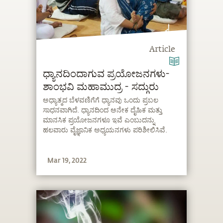
Article
ಧ್ಯಾನದಿಂದಾಗುವ ಪ್ರಯೋಜನಗಳು-
ಶಾಂಭವಿ ಮಹಾಮುದ್ರ - ಸದ್ಗುರು
ಅಧ್ಯಾತ್ಮದ ಬೆಳವಣಿಗೆಗೆ ಧ್ಯಾನವು ಒಂದು ಪ್ರಬಲ
ಸಾಧನವಾಗಿದೆ. ಧ್ಯಾನದಿಂದ ಅನೇಕ ದೈಹಿಕ ಮತ್ತು
ಮಾನಸಿಕ ಪ್ರಯೋಜನಗಳೂ ಇವೆ ಎಂಬುದನ್ನು
ಹಲವಾರು ವೈಜ್ಞಾನಿಕ ಅಧ್ಯಯನಗಳು ಪರಿಶೀಲಿಸಿವೆ.
Mar 19, 2022