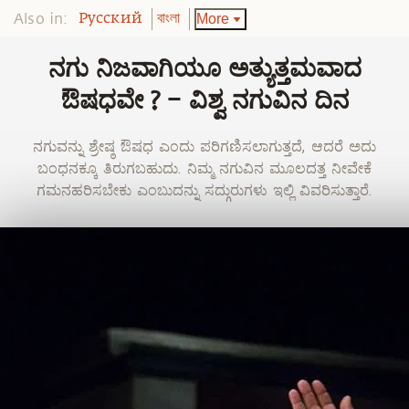
Also in:
More
Pусский
বাংলা
ನಗು ನಿಜವಾಗಿಯೂ ಅತ್ಯುತ್ತಮವಾದ
ಔಷಧವೇ ? – ವಿಶ್ವ ನಗುವಿನ ದಿನ
ನಗುವನ್ನು ಶ್ರೇಷ್ಠ ಔಷಧ ಎಂದು ಪರಿಗಣಿಸಲಾಗುತ್ತದೆ, ಆದರೆ ಅದು
ಬಂಧನಕ್ಕೂ ತಿರುಗಬಹುದು. ನಿಮ್ಮ ನಗುವಿನ ಮೂಲದತ್ತ ನೀವೇಕೆ
ಗಮನಹರಿಸಬೇಕು ಎಂಬುದನ್ನು ಸದ್ಗುರುಗಳು ಇಲ್ಲಿ ವಿವರಿಸುತ್ತಾರೆ.