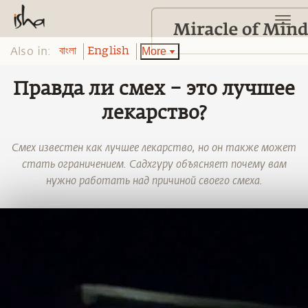
Also in:
More
বাংলা
English
Правда ли смех – это лучшее
лекарство?
Смех известен как лучшее лекарство, но он также может
стать ограничением. Садхгуру объясняет почему вам
нужно работать над причиной своего смеха.