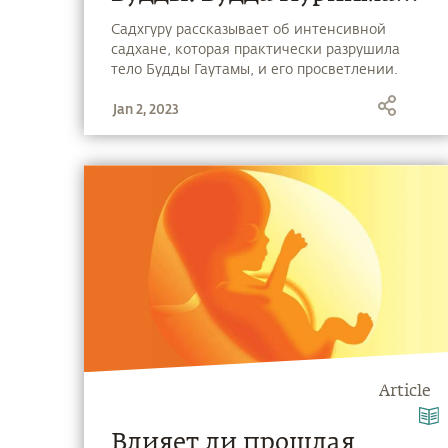
2019
Садхгуру рассказывает об интенсивной
садхане, которая практически разрушила
тело Будды Гаутамы, и его просветлении.
Полнолуние, в которое Будда достиг
Jan 2, 2023
просветление, известно как Будда Пурнима.
Этот день будет отмечаться завтра, 18 мая.
Article
Влияет ли прошлая