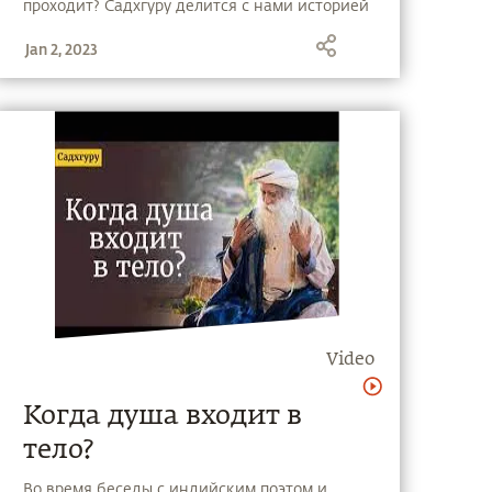
проходит? Садхгуру делится c нами историей
пожизненно заключенного, жизнь которого
Jan 2, 2023
полностью изменилась после знакомства с
Йогой.
Video
Когда душа входит в
тело?
Во время беседы с индийским поэтом и