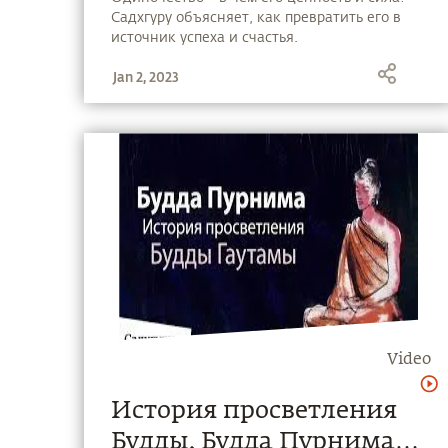
Садхгуру объясняет, как превратить его в
источник успеха и счастья.
Jan 2, 2023
Video
История просветления
Будды. Будда Пурнима