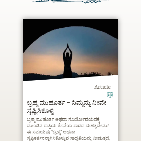
Article
ಬ್ರಹ್ಮ ಮುಹೂರ್ತ – ನಿಮ್ಮನ್ನು ನೀವೇ
ಸೃಷ್ಟಿಸಿಕೊಳ್ಳಿ
ಬ್ರಹ್ಮ ಮುಹೂರ್ತ ಅಥವಾ ಸೂರ್ಯೋದಯದಕ್ಕೆ
ಮುಂಚಿನ ರಾತ್ರಿಯ ಕೊನೆಯ ಪಾದದ ಮಹತ್ವವೇನು?
ಈ ಸಮಯವು “ಬ್ರಹ್ಮ” ಅಥವಾ
ಸೃಷ್ಟಿಕರ್ತನನ್ನಾಗಿಸಿಕೊಳ್ಳುವ ಸಾಧ್ಯತೆಯನ್ನು ನೀಡುತ್ತದೆ,