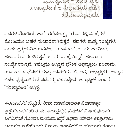
ಪ್ರಯತ್ನವಿದೇ – ಜನರನ್ನು ಆ
ಸಂಖ್ಯಾರಹಿತ ಅನುಭೂತಿಯ ಕಡೆಗೆ
ಕರೆದೊಯ್ಯುವುದು.
ಪದಗಳ ಮೋಡಿಯ ಹಾಗೆ, ಗಣಿತಶಾಸ್ತ್ರದ ರೂಪದಲ್ಲಿ ಸಂಖ್ಯೆಗಳ
ಮೋಡಿಯೂ ಬಹಳ ಸುಂದರವಾಗಿರುತ್ತದೆ. ಪದಗಳು ಮತ್ತು ಸಂಖ್ಯೆಗಳು
ಎರಡು ಪ್ರತ್ಯೇಕ ವಿಷಯಗಳಲ್ಲ – ಯಾಕೆಂದರೆ, ಒಂದು ಪದವಿದ್ದರೆ,
ಹಲವಾರು ಪದಗಳಿರುತ್ತವೆ; ಒಂದು ಸಂಖ್ಯೆಯಿದ್ದರೆ, ಹಲವಾರು
ಸಂಖ್ಯೆಗಳಿರುತ್ತವೆ. ಇವೆಲ್ಲವೂ ಅಸ್ತಿತ್ವದ ಭೌತಿಕ ಅಭಿವ್ಯಕ್ತಿಯ ಪರಿಣಾಮ.
ಯಾರಾದರೂ ಭೌತಿಕತೆಯನ್ನು ಅತಿಶಯಿಸಿದರೆ, ಆಗ, “ಆಧ್ಯಾತ್ಮಿಕತೆ" ಅನ್ನುವ
ಬಹಳ ಭ್ರಷ್ಟವಾಗಿರುವ ಪದವನ್ನು ಬಳಸುತ್ತೇವೆ. ಆಧ್ಯಾತ್ಮಿಕತೆ ಎಂದರೆ,
“ಸಂಖ್ಯಾರಹಿತ” ಅಸ್ತಿತ್ವ.
ಸಂಪಾದಕರ ಟಿಪ್ಪಣಿ:
ನೀವು ಯಾವುದಾದರೂ ವಿವಾದಾತ್ಮಕ
ಪ್ರಶ್ನೆಯೊ೦ದರ ಜೊತೆ ಸೆಣಸಾಡುತ್ತಿದ್ದರೆ, ನಿಷೇಧಿತ ವಿಷಯವೊ೦ದು
ಒಗಟಿನ೦ತೆ ಗೊ೦ದಲಮಯವಾಗಿದ್ದರೆ ಅಥವಾ ಯಾರೂ ಉತ್ತರಿಸಲು
ಬಯಸದ ಪ್ರಶ್ನೆಯೊ೦ದು ನಿಮ್ಮನ್ನು ಕಾಡುತ್ತಿದ್ದರೆ ಆ ಪ್ರಶ್ನೆಯನ್ನು ಕೇಳಲು