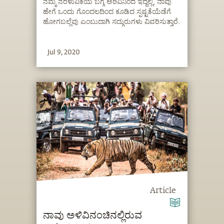
ನಮ್ಮ ನರಳುವಿಕೆಯ ಬಗ್ಗೆ ಅರಿವಿನಿಂದ ಇದ್ದಲ್ಲಿ, ನಾವು
ಹೇಗೆ ಒಂದು ಗೊಂದಲದಿಂದ ಕೂಡಿದ ಸ್ಪಷ್ಟತೆಯೆಡೆಗೆ
ಹೋಗಬಲ್ಲೆವು ಎಂಬುದಾಗಿ ಸದ್ಗುರುಗಳು ವಿವರಿಸುತ್ತಾರೆ.
Jul 9, 2020
Article
ನಾವು ಅಳಿವಿನಂಚಿನಲ್ಲಿರುವ