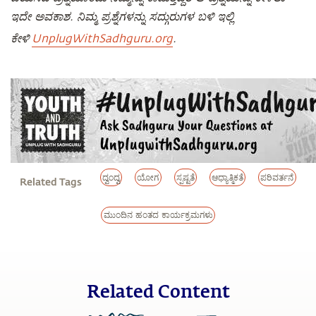
ಇದೇ ಅವಕಾಶ. ನಿಮ್ಮ ಪ್ರಶ್ನೆಗಳನ್ನು ಸದ್ಗುರುಗಳ ಬಳಿ ಇಲ್ಲಿ
ಕೇಳಿ
UnplugWithSadhguru.org
.
ದ್ವಂದ್ವ
ಯೋಗ
ಸ್ಪಷ್ಟತೆ
ಆಧ್ಯಾತ್ಮಿಕತೆ
ಪರಿವರ್ತನೆ
Related Tags
ಮುಂದಿನ ಹಂತದ ಕಾರ್ಯಕ್ರಮಗಳು
Related Content