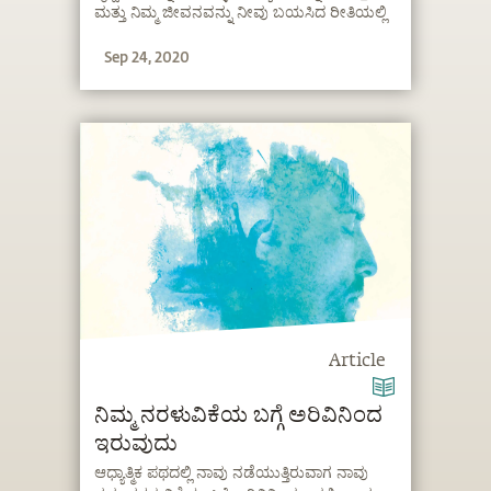
ಮತ್ತು ನಿಮ್ಮ ಜೀವನವನ್ನು ನೀವು ಬಯಸಿದ ರೀತಿಯಲ್ಲಿ
ನಿರ್ಮಿಸಿಕೊಳ್ಳಬಹುದು ಎಂದು ಸದ್ಗುರುಗಳು
Sep 24, 2020
ವಿವರಿಸುತ್ತಾರೆ
Article
ನಿಮ್ಮ ನರಳುವಿಕೆಯ ಬಗ್ಗೆ ಅರಿವಿನಿಂದ
ಇರುವುದು
ಆಧ್ಯಾತ್ಮಿಕ ಪಥದಲ್ಲಿ ನಾವು ನಡೆಯುತ್ತಿರುವಾಗ ನಾವು