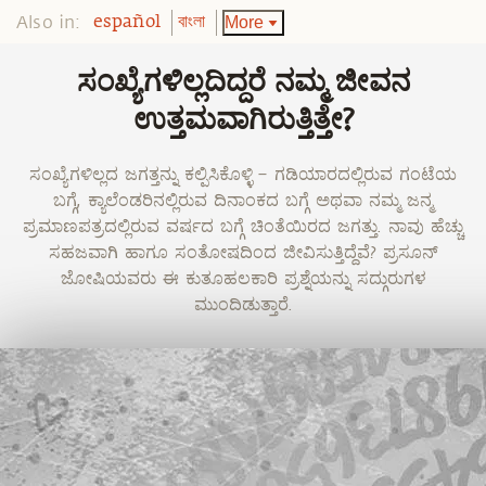
Also in:
More
español
বাংলা
ಸಂಖ್ಯೆಗಳಿಲ್ಲದಿದ್ದರೆ ನಮ್ಮ ಜೀವನ
ಉತ್ತಮವಾಗಿರುತ್ತಿತ್ತೇ?
ಸಂಖ್ಯೆಗಳಿಲ್ಲದ ಜಗತ್ತನ್ನು ಕಲ್ಪಿಸಿಕೊಳ್ಳಿ – ಗಡಿಯಾರದಲ್ಲಿರುವ ಗಂಟೆಯ
ಬಗ್ಗೆ, ಕ್ಯಾಲೆಂಡರಿನಲ್ಲಿರುವ ದಿನಾಂಕದ ಬಗ್ಗೆ ಅಥವಾ ನಮ್ಮ ಜನ್ಮ
ಪ್ರಮಾಣಪತ್ರದಲ್ಲಿರುವ ವರ್ಷದ ಬಗ್ಗೆ ಚಿಂತೆಯಿರದ ಜಗತ್ತು. ನಾವು ಹೆಚ್ಚು
ಸಹಜವಾಗಿ ಹಾಗೂ ಸಂತೋಷದಿಂದ ಜೀವಿಸುತ್ತಿದ್ದೆವೆ? ಪ್ರಸೂನ್
ಜೋಷಿಯವರು ಈ ಕುತೂಹಲಕಾರಿ ಪ್ರಶ್ನೆಯನ್ನು ಸದ್ಗುರುಗಳ
ಮುಂದಿಡುತ್ತಾರೆ.