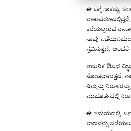
ಈ ಬಗ್ಗೆ ಸಾಕಷ್ಟು 
ವಾತಾವರಣದಲ್ಲಿದ್ದರ
ಕರೆಯಲ್ಪಡುವ ರಾಸಾಯ
ನಾವು ಪಡೆಯಬಹುದು. 
ಸ್ರವಿಸುತ್ತದೆ, ಅಂದರ
ಆಧುನಿಕ ಔಷಧ ವಿಜ್ಞಾ
ನೋಡಲಾಗುತ್ತದೆ. ನಾನ
ನಿಮ್ಮನ್ನು ನಿರಾಳರನ್
ಮುಹೂರ್ತದಲ್ಲಿ ನಿರಾಳ
ಈ ಸಮಯದಲ್ಲಿ, ಜನರು
ಲಾಭವನ್ನು ಪಡೆಯಲು 