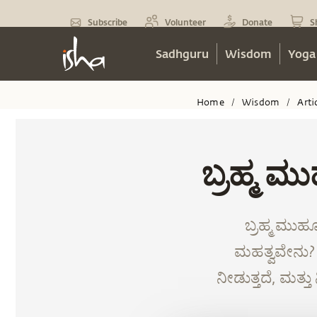
Subscribe
Volunteer
Donate
S
Sadhguru
Wisdom
Yoga
Home
Wisdom
Arti
/
/
ಬ್ರಹ್ಮ ಮು
ಬ್ರಹ್ಮ ಮು
ಮಹತ್ವವೇನು? ಈ
ನೀಡುತ್ತದೆ, ಮತ್