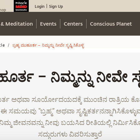
Login
Sign Up
|
hop
 & Meditation
Events
Centers
Conscious Planet
cle
ಬ್ರಹ್ಮ ಮುಹೂರ್ತ – ನಿಮ್ಮನ್ನು ನೀವೇ ಸೃಷ್ಟಿಸಿಕೊಳ್ಳಿ
/
ಹೂರ್ತ – ನಿಮ್ಮನ್ನು ನೀವೇ ಸೃಷ್
ಹೂರ್ತ ಅಥವಾ ಸೂರ್ಯೋದಯದಕ್ಕೆ ಮುಂಚಿನ ರಾತ್ರಿಯ 
 ಸಮಯವು “ಬ್ರಹ್ಮ” ಅಥವಾ ಸೃಷ್ಟಿಕರ್ತನನ್ನಾಗಿಸಿಕೊಳ್ಳುವ
ತು ನಿಮ್ಮ ಜೀವನವನ್ನು ನೀವು ಬಯಸಿದ ರೀತಿಯಲ್ಲಿ ನಿರ್ಮಿಸಿ
ಸದ್ಗುರುಗಳು ವಿವರಿಸುತ್ತಾರೆ