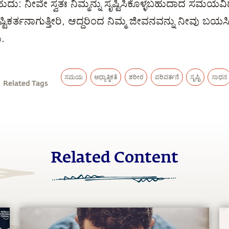
 ನೀವೇ ಸ್ವತಃ ನಿಮ್ಮನ್ನು ಸೃಷ್ಟಿಸಿಕೊಳ್ಳಬಹುದಾದ ಸಮಯವಿದು.
್ಟಿಕರ್ತನಾಗುತ್ತೀರಿ, ಆದ್ದರಿಂದ ನಿಮ್ಮ ಜೀವನವನ್ನು ನೀವು ಬಯಸಿ
ು.
ಸಮಯ
ಆಧ್ಯಾತ್ಮಿಕತೆ
ಶರೀರ
ಪರಿವರ್ತನೆ
ಸೃಷ್ಟಿ
ಸಾಧನ
Related Tags
Related Content