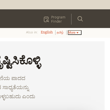
Program
Finder
Also in:
More
English
தமிழ்
ಟಿಸಿಕೊಳ್ಳಿ
ಕೊನೆಯ ಪಾದದ
 ಸಾಧ್ಯತೆಯನ್ನು
ಕೊಳ್ಳಬಹುದು ಎಂದು