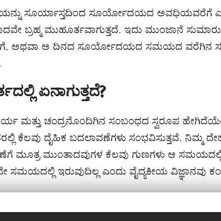
್ರಿಯನ್ನು ಸೂರ್ಯಾಸ್ತದಿಂದ ಸೂರ್ಯೋದಯದ ಅವಧಿಯವರೆಗೆ ಎಂ
ದವೇ ಬ್ರಹ್ಮ ಮುಹೂರ್ತವಾಗುತ್ತದೆ. ಇದು ಮುಂಜಾನೆ ಸುಮಾರು
ೆಗೆ, ಅಥವಾ ಅ ದಿನದ ಸೂರ್ಯೋದಯದ ಸಮಯದ ವರೆಗಿನ ಸಮ
.
್ತದಲ್ಲಿ ಏನಾಗುತ್ತದೆ?
್ಯ ಮತ್ತು ಚಂದ್ರನೊಂದಿಗಿನ ಸಂಬಂಧದ ಸ್ವರೂಪ ಹೇಗಿದೆಯ
ಿ ಕೆಲವು ದೈಹಿಕ ಬದಲಾವಣೆಗಳು ಸಂಭವಿಸುತ್ತವೆ. ನಿಮ್ಮ ದೇಹದಲ
ಣೆಗೆ ಮೂತ್ರ ಮುಂತಾದವುಗಳ ಕೆಲವು ಗುಣಗಳು ಆ ಸಮಯದಲ್ಲ
 ಸಮಯದಲ್ಲಿ ಇರುವುದಿಲ್ಲ ಎಂದು ವೈದ್ಯಕೀಯ ವಿಜ್ಞಾನವು ಕಂಡ