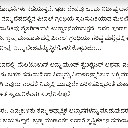
ಸಂಶೋಧನೆಗಳು ನಡೆಯುತ್ತಿವೆ. ಇಡೀ ದೇಹವು ಒಂದು ನಿರ್ದಿಷ್ಟ 
ೆ, ನಮ್ಮ ದೆಹದಲ್ಲಿನ ಪೀನಲ್ ಗ್ರಂಥಿಯ ಸ್ರವಿಸುವಿಕೆಯಾದ ಮೆ
ನಿಕವು ನೈಸರ್ಗಿಕವಾಗಿ ಉತ್ಪಾದನೆಯಾಗುತ್ತದೆ. ಇದರ ಪೂರ್ಣ
ಬ್ರಹ್ಮ ಮುಹೂರ್ತದಲ್ಲಿ ಪೀನಲ್ ಗ್ರಂಥಿಯು ಗರಿಷ್ಠ ಮಟ್ಟದಲ್ಲ
ೆ ನೀವು ನಿಮ್ಮ ದೇಹವನ್ನು ಸ್ಥಿರಗೊಳಿಸಿಕೊಳ್ಳಬಹುದು.
ನದಲ್ಲಿ, ಮೆಲಟೋನಿನ್ ಅನ್ನು ಮೂಡ್ ಸ್ಟೆಬಿಲೈಜರ್ ಅಥವಾ ಮನಸ್
ು ಬಹಳ ಸಮಯದಿಂದ ನಿಮ್ಮನ್ನು ನಿರಾಳರನ್ನಾಗಿಸುವ ಬಗ್ಗೆ ಮಾತನ
ನಾಗಿಸುವುದು ಎಂದರೆ ನಿಮ್ಮಲ್ಲಿ ಯಾವುದೇ ಏರಿಳಿತವಿಲ್ಲದಂತೆ ಮಾಡು
ತೆ ಸ್ವಾಭಾವಿಕವಾಗಿ ಸಂಭವಿಸುತ್ತದೆ.
, ಎದ್ದುಕುಳಿತು ತಮ್ಮ ಆಧ್ಯಾತ್ಮಿಕ ಅಬ್ಯಾಸಗಳನ್ನು ಮಾಡುವುದ
ಬಯಸುತ್ತಾರೆ. ಬ್ರಹ್ಮ ಮುಹೂರ್ತ ಎಂದರೆ ಸೃಷ್ಟಿಕರ್ತನ ಸಮಯ