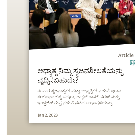
Article
ಆಧ್ಯಾತ್ಮ ನಿಮ್ಮ ಸೃಜನಶೀಲತೆಯನ್ನು
ವೃದ್ಧಿಸಬಹುದೇ?
ಈ ವಾರ ಸೃಜನಾತ್ಮಕತೆ ಮತ್ತು ಆಧ್ಯಾತ್ಮಿಕತೆ ನಡುವೆ ಇರುವ
ಸಂಬಂಧದ ಬಗ್ಗೆ ಸದ್ಗುರು, ಡಾಕ್ಟರ್ ರಾಮ್ ಚರಣ್ ಮತ್ತು
ಇಂದ್ರಜಿತ್ ಗುಪ್ತ ನಡುವೆ ನಡೆದ ಸಂಭಾಷಣೆಯನ್ನು
ನೋಡೋಣ.
Jan 2, 2023