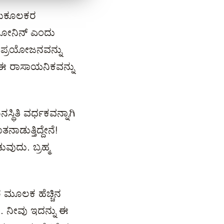
ಅನುಕೂಲಕರ
ಲಟೋನಿನ್ ಎಂದು
 ಪ್ರಯೋಜನವನ್ನು
ಿ ಈ ರಾಸಾಯನಿಕವನ್ನು
ಥಿತಿ ವರ್ಧಕವನ್ನಾಗಿ
ಾಡುತ್ತಿದ್ದೇನೆ!
ವುದು. ಬ್ರಹ್ಮ
ರ ಮೂಲಕ ಹೆಚ್ಚಿನ
. ನೀವು ಇದನ್ನು ಈ