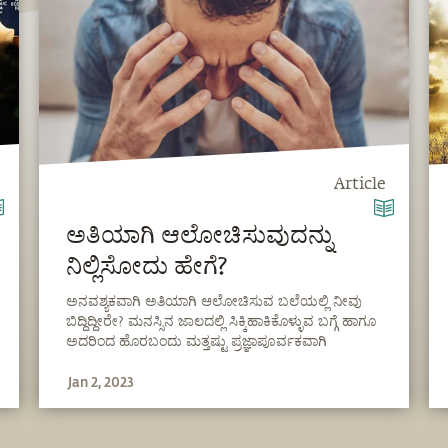
Article
ಅತಿಯಾಗಿ ಆಲೋಚಿಸುವುದನ್ನು
ನಿಲ್ಲಿಸೋದು ಹೇಗೆ?
ಅನವಶ್ಯಕವಾಗಿ ಅತಿಯಾಗಿ ಆಲೋಚಿಸುವ ಬಲೆಯಲ್ಲಿ ನೀವು
ಬಿದ್ದಿದ್ದೀರೇ? ಮನಸ್ಸಿನ ಜಾಲದಲ್ಲಿ ಸಿಕ್ಕಿಹಾಕಿಕೊಳ್ಳುವ ಬಗ್ಗೆ ಹಾಗೂ
ಅದರಿಂದ ಹೊರಬಂದು ಮತ್ತಷ್ಟು ಪ್ರಜ್ಞಾಪೂರ್ವಕವಾಗಿ
ಬದುಕುವುದರ ಬಗ್ಗೆ ಸದ್ಗುರುಗಳು ಏನು ಹೇಳುವರು ಕೇಳಿ.
Jan 2, 2023