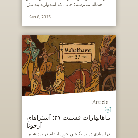
هیمالیا می‌رسند؛ جایی که امیدوارند پیدایش
کنند. در جنگلی نزدیک؛ بیما با رویدادی روبه‌رو
Sep 8, 2025
می‌شود که یکی از بزرگ‌ترین ضعف‌هایش را
درمان می‌کند؛ غرور.
Article
ماهابهارات قسمت ۳۷: آستراهایِ
آرجونا
‫درااوپادی در برانگیختنِ حسِ انتقام در یودیشتیرا