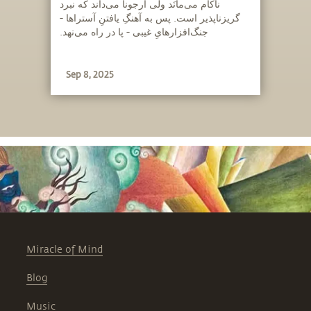
ناکام می‌مانَد ولی آرجونا می‌داند که نبرد
گریزناپذیر است. پس به آهنگِ یافتنِ آستراها -
جنگ‌افزارهایِ غیبی - پا در راه می‌نهد.
Sep 8, 2025
Miracle of Mind
Blog
Music