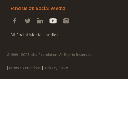
Find us on Social Media
All Social Media Handles
© 1999 - 2026 Isha Foundation. All Rights Reserved.
|
|
Terms & Conditions
Privacy Policy