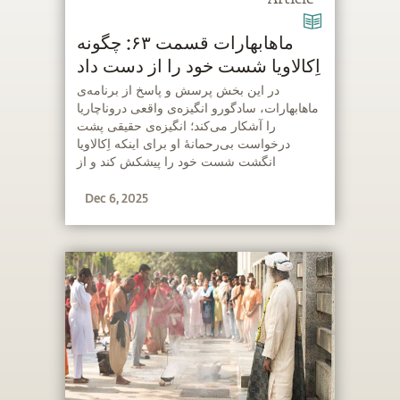
Article
ماهابهارات قسمت ۶۳: چگونه
اِکالاویا شست خود را از دست داد
‫در این بخش پرسش و پاسخ از برنامه‌ی
ماهابهارات، سادگورو انگیزه‌ی واقعی دروناچاریا
را آشکار می‌کند؛ انگیزه‌ی حقیقی پشت
درخواست بی‌رحمانهٔ او برای اینکه اِکالاویا
انگشت شست خود را پیشکش کند و از
جایگاهش به‌عنوان یک کماندار خبره محروم
Dec 6, 2025
شود.