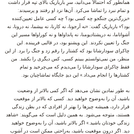
‫همانطور که احتمالاً می‌دانید، سرِ بارباریک بالای تپه قرار داشت
و تمام نبرد را تماشا می‌کرد. آن‌ها نزد او رفتند و پرسیدند:
«بزرگ‌ترین جنگجو چه کسی بود؟ چه کسی عامل تعیین‌کننده
بود؟» بارباریک گفت: «نه آرجونا، نه کارنا، نه بیشما، نه درونا، نه
آشواتاما، نه دریشتادیومنا، نه پانداواها و نه کوراواها مسیر این
جنگ را تعیین نکردند. این ویشنو بود، در قالبی فریبنده. این
چاکرای سودارشانا بود که کشتار را رقم زد و جنگ را برد. از این
منظر، من نمی‌توانستم ببینم کسی، کس دیگری را بکشد. من
فقط چاکرای سودارشانا را می‌دیدم که می‌چرخید و تمام
کشتارها را انجام می‌داد.» این دیدِ جایگاه تماشاچیان بود.
‫به طور نمادین نشان می‌دهد که اگر کمی بالاتر از وضعیت
باشید، آن را به‌وضوح خواهید دید. کسی که بالاتر از موقعیت
قرار دارد، همیشه چیزها را بهتر از افرادی که در بطن زندگی
هستند، متوجه می‌شود. به همین دلیل است که می‌گویند: «شاهد
زندگی خودتان باشید.» اگر بالاتر باشید، آن را به‌وضوح خواهید
دید. اگر درون موقعیت باشید، به‌راحتی ممکن است در آشوب