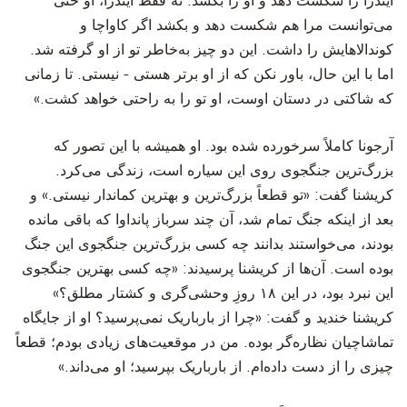
ایندرا را شکست دهد و او را بکشد. نه فقط ایندرا، او حتی
می‌توانست مرا هم شکست دهد و بکشد اگر کاواچا و
کوندالاهایش را داشت. این دو چیز به‌خاطر تو از او گرفته شد.
اما با این حال، باور نکن که از او برتر هستی - نیستی. تا زمانی
که شاکتی در دستان اوست، او تو را به راحتی خواهد کشت.»
‫آرجونا کاملاً سرخورده شده بود. او همیشه با این تصور که
بزرگ‌ترین جنگجوی روی این سیاره است، زندگی می‌کرد.
کریشنا گفت: «تو قطعاً بزرگ‌ترین و بهترین کماندار نیستی.» و
بعد از اینکه جنگ تمام شد، آن چند سرباز پانداوا که باقی مانده
بودند، می‌خواستند بدانند چه کسی بزرگ‌ترین جنگجوی این جنگ
بوده است. آن‌ها از کریشنا پرسیدند: «چه کسی بهترین جنگجوی
این نبرد بود، در این ۱۸ روزِ وحشی‌گری و کشتار مطلق؟»
کریشنا خندید و گفت: «چرا از بارباریک نمی‌پرسید؟ او از جایگاه
تماشاچیان نظاره‌گر بوده. من در موقعیت‌های زیادی بودم؛ قطعاً
چیزی را از دست داده‌ام. از بارباریک بپرسید؛ او می‌داند.»