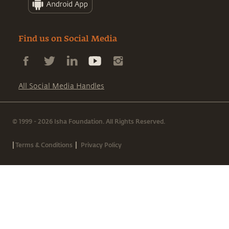
Find us on Social Media
All Social Media Handles
© 1999 - 2026 Isha Foundation. All Rights Reserved.
|
|
Terms & Conditions
Privacy Policy