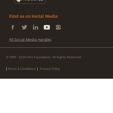
Find us on Social Media
All Social Media Handles
© 1999 - 2026 Isha Foundation. All Rights Reserved.
|
|
Terms & Conditions
Privacy Policy