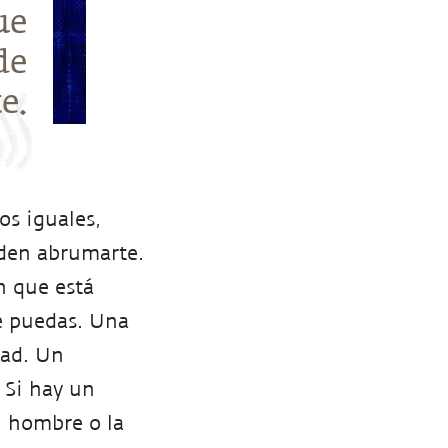
ue
de
e.
os iguales,
eden abrumarte.
n que está
e puedas. Una
dad. Un
 Si hay un
l hombre o la