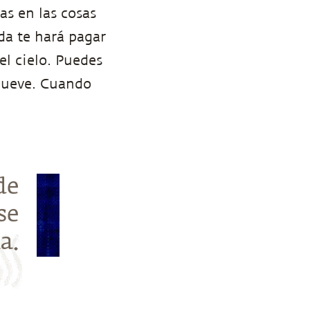
as en las cosas
ida te hará pagar
l cielo. Puedes
 llueve. Cuando
de
se
a.