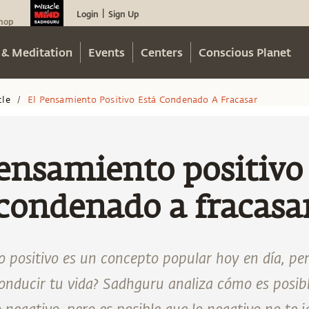
Login
Sign Up
|
hop
 & Meditation
Events
Centers
Conscious Planet
cle
El Pensamiento Positivo Está Condenado A Fracasar
/
ensamiento positivo
condenado a fracasa
 positivo es un concepto popular hoy en día, per
onducir tu vida? Sadhguru analiza cómo es posib
o negativo, pero es posible que lo negativo no te ig