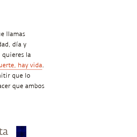
ue llamas
dad, día y
 quieres la
erte, hay vida
.
itir que lo
hacer que ambos
ta