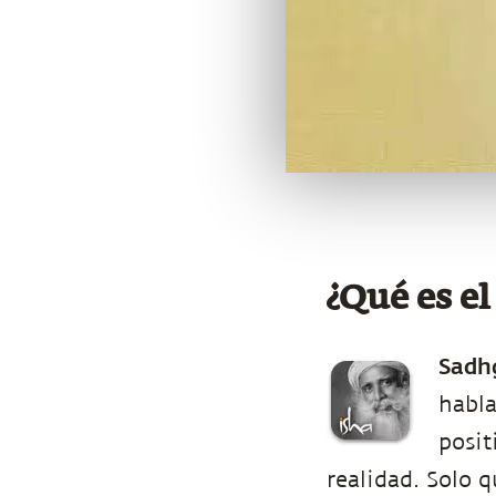
¿Qué es e
Sadh
habl
posit
realidad. Solo q