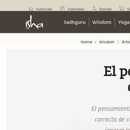
Subscribe
Volunteer
Donate
S
Sadhguru
Wisdom
Yoga
Home
Wisdom
Arti
/
/
El p
El pensamiento
correcta de c
ignorar l