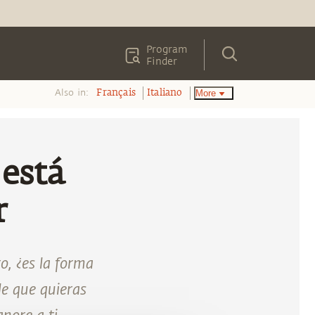
Program
Finder
Also in:
More
Français
Italiano
 está
r
o, ¿es la forma
le que quieras
nore a ti.