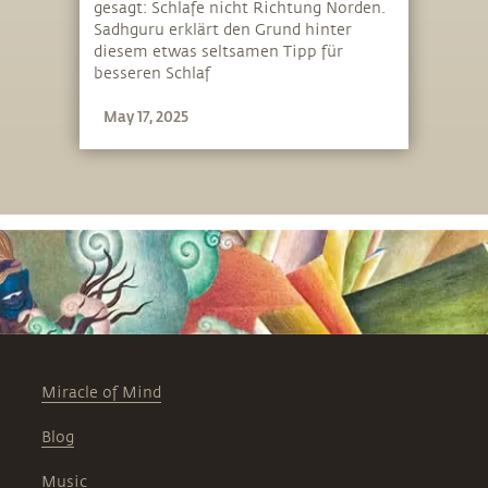
gesagt: Schlafe nicht Richtung Norden.
Sadhguru erklärt den Grund hinter
diesem etwas seltsamen Tipp für
besseren Schlaf
May 17, 2025
Miracle of Mind
Blog
Music