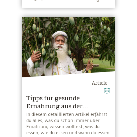
senken
Article
Tipps für gesunde
Ernährung aus der
Yogakultur
In diesem detaillierten Artikel erfährst
du alles, was du schon immer über
Ernährung wissen wolltest, was du
essen, wie du essen und wann du essen