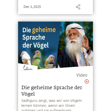
Eindrücke. Du erfährst außerdem,
Dec 3, 2025
welche tieferen Arten von Träumen es
gibt und wie sie mit Karma,
Gesundheit und deinem spirituellen
Weg zusammenhängen
Video
Die geheime Sprache der
Vögel
Sadhguru zeigt, was wir von Vögeln
lernen können, wenn wir ihnen
zuhören und sie aufmerksam