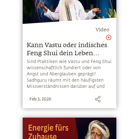
Video
Kann Vastu oder indisches
Feng Shui dein Leben
verändern?
Sind Praktiken wie Vastu und Feng Shui
wissenschaftlich fundiert oder von
Angst und Aberglauben geprägt?
Sadhguru räumt mit den häufigsten
Missverständnissen darüber auf und
spricht über den Einfluss von
Feb 3, 2026
Architektur und Geometrie auf das
Leben eines Menschen