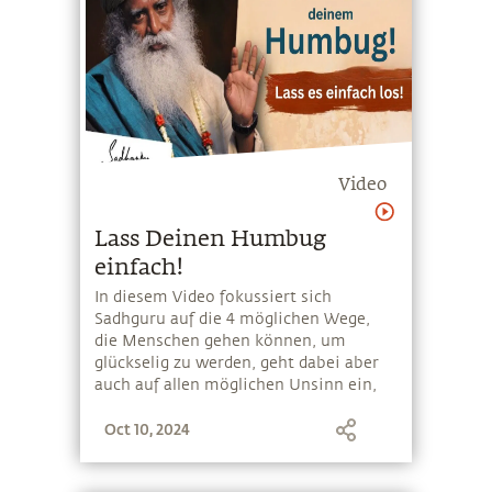
Video
Lass Deinen Humbug
einfach!
In diesem Video fokussiert sich
Sadhguru auf die 4 möglichen Wege,
die Menschen gehen können, um
glückselig zu werden, geht dabei aber
auch auf allen möglichen Unsinn ein,
den wir in unserem Leben mehr oder
Oct 10, 2024
weniger zur Geltung kommen lassen.
Seine Antwort: Leg ihn einfach ab!