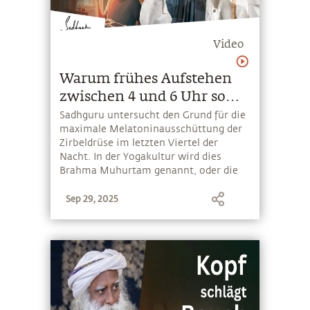
Video
Warum frühes Aufstehen
zwischen 4 und 6 Uhr so
kraftvoll ist
Sadhguru untersucht den Grund für die
maximale Melatoninausschüttung der
Zirbeldrüse im letzten Viertel der
Nacht. In der Yogakultur wird dies
Brahma Muhurtam genannt, oder die
Zeit des Schöpfers, und dazu genutzt,
Sep 29, 2025
um Stabilität und Leichtigkeit zu
erlangen