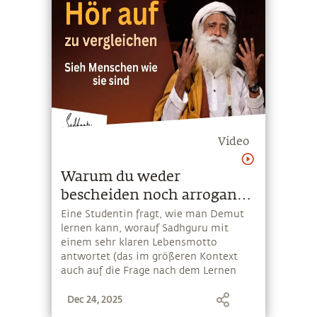
Video
Warum du weder
bescheiden noch arrogant
sein musst
Eine Studentin fragt, wie man Demut
lernen kann, worauf Sadhguru mit
einem sehr klaren Lebensmotto
antwortet (das im größeren Kontext
auch auf die Frage nach dem Lernen
aus der deutschen Geschichte
Dec 24, 2025
ausgeweitet werden kann)