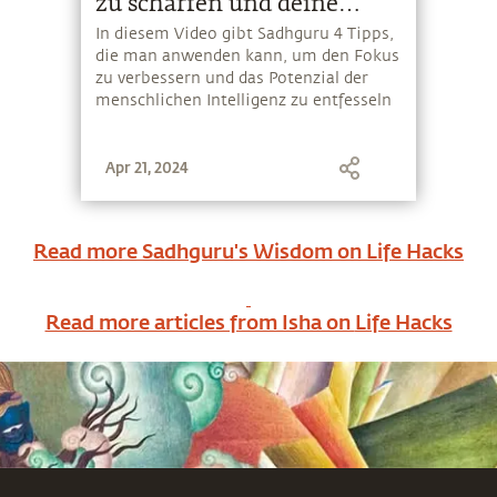
zu schärfen und deine
Konzentration zu steigern
In diesem Video gibt Sadhguru 4 Tipps,
die man anwenden kann, um den Fokus
zu verbessern und das Potenzial der
menschlichen Intelligenz zu entfesseln
Apr 21, 2024
Read more Sadhguru's Wisdom on
Life Hacks
Read more articles from Isha on
Life Hacks