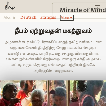
Also in:
More
Deutsch
Français
தீபம் ஏற்றுவதன் மகத்துவம்
அழகாகச் சுடர் விட்டு பிரகாசிப்பதைத் தவிர, எளிமையான
ஒரு எண்ணெய் தீபத்திற்கு வேறு பல அம்சங்களும்
உண்டு என்பதைப் பற்றி நமக்கு சத்குரு விளக்குகிறார்.
உங்கள் இல்லங்களில் நேர்மறையான ஒரு சக்தி சூழலை
எப்படி உருவாக்குவது என்பதைப் பற்றியும் இங்கே
அறிந்துகொள்ளுங்கள்.