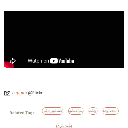
@Flickr
cuppini
பஞ்சபூதங்கள்
நல்வாழ்வு
சக்தி
தெய்வீகம்
Related Tags
ஆன்மீகம்