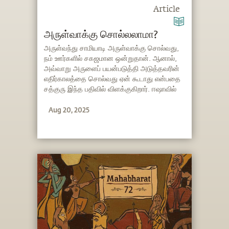
Article
அருள்வாக்கு சொல்லலாமா?
அருள்வந்து சாமியாடி அருள்வாக்கு சொல்வது,
நம் ஊர்களில் சகஜமான ஒன்றுதான். ஆனால்,
அவ்வாறு அருளைப் பயன்படுத்தி அடுத்தவரின்
எதிர்காலத்தை சொல்வது ஏன் கூடாது என்பதை
சத்குரு இந்த பதிவில் விளக்குகிறார். ஈஷாவில்
தியான அன்பர்கள் ஏன் அருள்வாக்கு
Aug 20, 2025
சொல்வதில்லை என்ற காரணத்தையும்
அறியுங்கள்.