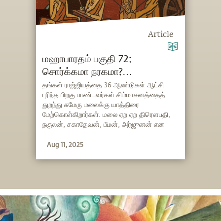
Article
மஹாபாரதம் பகுதி 72:
சொர்க்கமா நரகமா?
யுதிஷ்டிரனின் அசாதாரண தேர்வு
தங்கள் ராஜ்ஜியத்தை 36 ஆண்டுகள் ஆட்சி
புரிந்த பிறகு பாண்டவர்கள் சிம்மாசனத்தைத்
துறந்து சுமேரு‌ மலைக்கு யாத்திரை
மேற்கொள்கிறார்கள். மலை ஏற ஏற திரௌபதி,
நகுலன், சகாதேவன், பீமன், அர்ஜுனன் என
ஒவ்வொருவராக விழுந்து இறக்கிறார்கள்.
Aug 11, 2025
தேவலோகத்தை அடையும் தருவாயில்,
அஸ்தினாபுரத்தில் இருந்து தன்னோடு ஒரு நாயும்
இவ்வளவு தொலைவு பயணித்து வந்திருப்பதை
காண்கிறான் யுதிஷ்டிரன். கதை தொடர்கிறது...