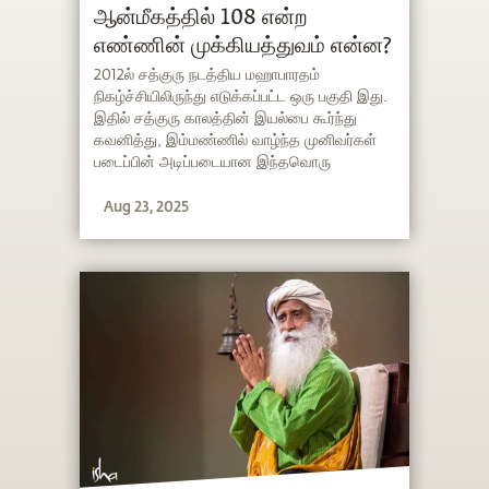
ஆன்மீகத்தில் 108 என்ற
எண்ணின் முக்கியத்துவம் என்ன?
2012ல் சத்குரு நடத்திய மஹாபாரதம்
நிகழ்ச்சியிலிருந்து எடுக்கப்பட்ட ஒரு பகுதி இது.
இதில் சத்குரு காலத்தின் இயல்பை கூர்ந்து
கவனித்து, இம்மண்ணில் வாழ்ந்த முனிவர்கள்
படைப்பின் அடிப்படையான இந்தவொரு
அம்சத்தைப் பற்றி எவ்வளவு மகத்தான
Aug 23, 2025
புரிதலைக் கொண்டிருந்தார்கள் என்பதை
விளக்குகிறார்.