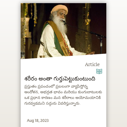
Article
శరీరం అంతా గుర్తుపెట్టుకుంటుంది
ప్రస్తుతం ప్రపంచంలో ప్రబలంగా వ్యాపిస్తోన్న
ఆందోళన, అభద్రత భావం మరియు కుంగుబాటులకు
ఒక ప్రధాన కారణం మన శరీరాలు అయోమయానికి
గురవ్వడమని సద్గురు వివరిస్తున్నారు.
Aug 18, 2023