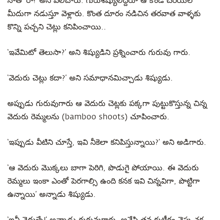
నాతో రా!’ అని పిలిచారు. గురుశిష్యులిద్దరూ ఆ కొండ చరియల
మీదుగా నడుస్తూ వెళ్లారు. కొంత దూరం నడిచిన తరవాత వాళ్ళకు
కొన్ని పచ్చని చెట్లు కనిపించాయి..
‘ఇవేమిటో తెలుసా?’ అని శిష్యుడిని ప్రశ్నించారు గురువు గారు.
‘వెదురు చెట్లు కదా?’ అని సమాధానమిచ్చాడు శిష్యుడు.
అప్పుడు గురువుగారు ఆ వెదురు చెట్లకు పక్కగా పుట్టుకొస్తున్న చిన్న
వెదురు రెమ్మలను (bamboo shoots) చూపించారు.
‘ఇప్పుడు వీటిని చూస్తే, ఇవి నీకెలా కనిపిస్తున్నాయి?’ అని అడిగారు.
‘ఆ వెదురు మొక్కలు బాగా పెరిగి, పొడుగై పోయాయి. ఈ వెదురు
రెమ్మలు ఇంకా ఎంతో పెరగాల్సి ఉంది కనక ఇవి చిన్నవిగా, పొట్టిగా
ఉన్నాయి’ అన్నాడు శిష్యుడు.