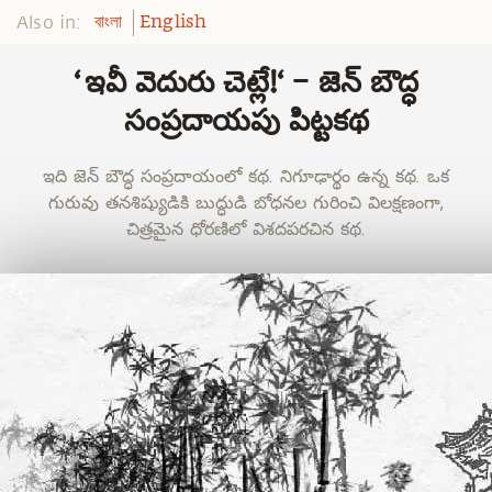
Also in:
বাংলা
English
‘ఇవీ వెదురు చెట్లే!‘ – జెన్ బౌద్ధ
సంప్రదాయపు పిట్టకథ
ఇది జెన్ బౌద్ధ సంప్రదాయంలో కథ. నిగూఢార్థం ఉన్న కథ. ఒక
గురువు తనశిష్యుడికి బుద్ధుడి బోధనల గురించి విలక్షణంగా,
చిత్రమైన ధోరణిలో విశదపరచిన కథ.