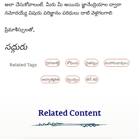
అలా చేసుకోవాలంటే, మీరు మీ అయిదు జ్ఞానేంద్రియాల ద్వారా
నమోదయ్యే విషయ పరిజ్ఞానం పరిధులు దాటి వెళ్లగలగాలి.
ప్రేమాశీస్సులతో,
సద్గురు
గ్రహణశక్తి
శోధించు
చైతన్యం
మహానుభావులు
Related Tags
ఆధ్యాత్మికత
ద్వంద్వం
జెన్ కథ
Related Content