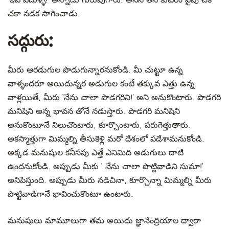
‘ఇవీ వెదుళ్ళే!’ అన్నాడు గురువుగారు. అనేసి తన కుటీరం వైపు చక
చకా నడక సాగించాడు.
సద్గురు:
మీరు ఆరడుగుల పొడుగున్నారనుకోండి. మీ చుట్టూ ఉన్న
వాళ్ళందరూ అయిదున్నర అడుగుల కంటే తక్కువ ఎత్తు ఉన్న
వాళ్లయితే, మీరు ‘నేను చాలా పొడగరిని!’ అని అనుకొంటారు. పొడగరి
మనిషిని అన్న భావన తోనే నడుస్తారు. పొడగరి మనిషిని
అనుకొంటూనే నిలుచొంటారు, కూర్చొంటారు, పరుగెత్తుతారు.
అకస్మాత్తుగా మిమ్మల్ని తీసుకెళ్లి మరో దేశంలో పడేశామనుకోండి.
అక్కడ మనుషుల కనీసపు ఎత్తే ఎనిమిది అడుగులు దాటి
ఉందనుకోండి. అప్పుడు మీకు ‘ నేను చాలా పొట్టివాడిని సుమా!’
అనిపిస్తుంది. అప్పుడు మీరు నడిచినా, కూర్చొన్నా మిమ్మల్ని మీరు
పొట్టివాడిగానే భావించుకొంటూ ఉంటారు.
మనుషులు మామూలుగా తమ అయిదు జ్ఞానేంద్రియాల ద్వారా