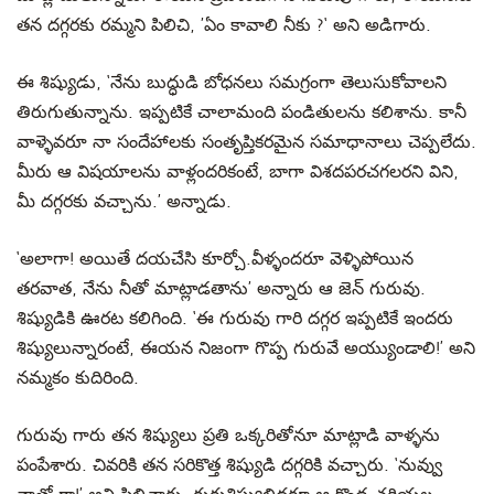
తన దగ్గరకు రమ్మని పిలిచి, ’ఏం కావాలి నీకు ?‘ అని అడిగారు.
ఈ శిష్యుడు, ‘నేను బుద్ధుడి బోధనలు సమగ్రంగా తెలుసుకోవాలని
తిరుగుతున్నాను. ఇప్పటికే చాలామంది పండితులను కలిశాను. కానీ
వాళ్ళెవరూ నా సందేహాలకు సంతృప్తికరమైన సమాధానాలు చెప్పలేదు.
మీరు ఆ విషయాలను వాళ్లందరికంటే, బాగా విశదపరచగలరని విని,
మీ దగ్గరకు వచ్చాను.’ అన్నాడు.
‘అలాగా! అయితే దయచేసి కూర్చో.వీళ్ళందరూ వెళ్ళిపోయిన
తరవాత, నేను నీతో మాట్లాడతాను’ అన్నారు ఆ జెన్ గురువు.
శిష్యుడికి ఊరట కలిగింది. ‘ఈ గురువు గారి దగ్గర ఇప్పటికే ఇందరు
శిష్యులున్నారంటే, ఈయన నిజంగా గొప్ప గురువే అయ్యుండాలి!’ అని
నమ్మకం కుదిరింది.
గురువు గారు తన శిష్యులు ప్రతి ఒక్కరితోనూ మాట్లాడి వాళ్ళను
పంపేశారు. చివరికి తన సరికొత్త శిష్యుడి దగ్గరికి వచ్చారు. ‘నువ్వు