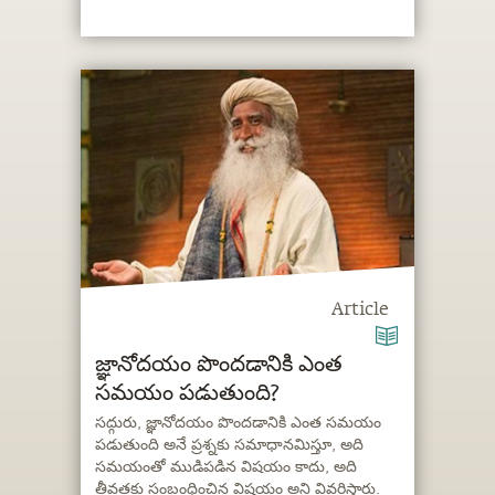
Article
జ్ఞానోదయం పొందడానికి ఎంత
సమయం పడుతుంది?
సద్గురు, జ్ఞానోదయం పొందడానికి ఎంత సమయం
పడుతుంది అనే ప్రశ్నకు సమాధానమిస్తూ, అది
సమయంతో ముడిపడిన విషయం కాదు, అది
తీవ్రతకు సంబంధించిన విషయం అని వివరిస్తారు.