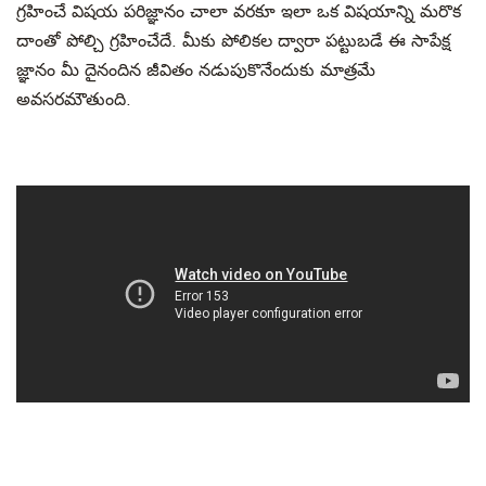
గ్రహించే విషయ పరిజ్ఞానం చాలా వరకూ ఇలా ఒక విషయాన్ని మరొక
దాంతో పోల్చి గ్రహించేదే. మీకు పోలికల ద్వారా పట్టుబడే ఈ సాపేక్ష
జ్ఞానం మీ దైనందిన జీవితం నడుపుకొనేందుకు మాత్రమే
అవసరమౌతుంది.