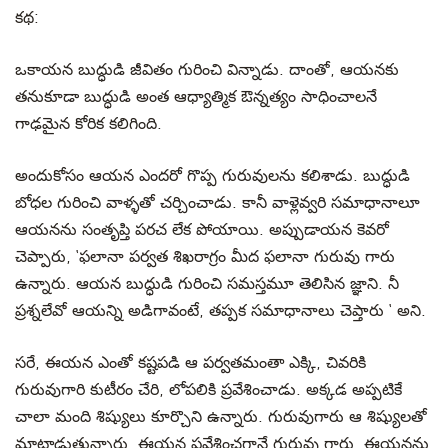
కథ
:
ఒకాయన బుద్ధుడి జీవితం గురించి విన్నాడు. దాంతో, ఆయనకు
తనుకూడా బుద్ధుడి అంత ఆధ్యాత్మిక ఔన్నత్యం సాధించాలనే
గాఢమైన కోరిక కలిగింది.
అందుకోసం ఆయన ఎందరో గొప్ప గురువులను కలిశాడు. బుద్ధుడి
బోధల గురించి వాళ్ళతో చర్చించాడు. కానీ వాళ్లెవ్వరి సమాధానాలూ
ఆయనను సంతృప్తి పరచ లేక పోయాయి. అప్పుడాయన కెవరో
చెప్పారు, ‘ఫలానా పర్వత శిఖరాగ్రం మీద ఫలానా గురువు గారు
ఉన్నారు. ఆయన బుద్ధుడి గురించి సమస్తమూ తెలిసిన జ్ఞాని. నీ
ప్రశ్నలేవో ఆయన్ని అడిగావంటే, తప్పక సమాధానాలు చెప్తారు ‘ అని.
సరే, ఈయన ఎంతో కష్టపడి ఆ పర్వతమంతా ఎక్కి, చివరికి
గురువుగారి కుటీరం చేరి, లోపలికి ప్రవేశించాడు. అక్కడ అప్పటికే
చాలా మంది శిష్యులు కూర్చొని ఉన్నారు. గురువుగారు ఆ శిష్యులతో
మాట్లాడుతున్నారు. ఈయన ప్రవేశించగానే గురువు గారు, ఈయనను