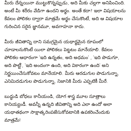
మీరు దేన్నయినా ముట్టుకొన్నప్పుడు, అది మీకు చల్లగా అనిపించింది.
అంటే మీ శరీరం వేడిగా ఉందని అర్థం. అంతే కదా? ఇలా విషయాలను
కేవలం పోలికల ద్వారా మాత్రమే అర్థం చేసుకొంటే, అది ఆ విషయాల
గురించిన సరైన జ్ఞానమూ, అవగాహనా కాదు.
మీరు జీవితాన్ని దాని సమగ్రమైన యథార్థమైన రూపంలో
చూడాలనుకొంటే యిలా పోలికలు పెట్టటం మానేయాలి. కేవలం
పోలికల ఆధారంగా ‘ఇది ఉన్నతం, అది అధమం’ , ‘ఇది పొడుగూ,
అది పొట్టీ’, ‘ఇది అందంగా ఉంది, అది వికారంగా ఉంది’ అని
నిర్ణయించేసుకోవటం మానేయాలి. మీరు ఆరడుగుల పొడుగున్నా,
ఎనిమిదడుగుల పొడుగున్నా, నిజానికి మీరు ఎప్పటికీ మీరే.
బుద్ధుడి బోధలు కానీయండి, యోగ శాస్త్ర మూల సూత్రాలు
కానియ్యండీ. అవన్నీ ఉన్నది జీవితాన్ని అది ఎలా ఉందో అలా
యథాతథంగా సాక్షాత్కరింపజేసుకోవటానికి ఉపకరించేందుకు
మాత్రమే!