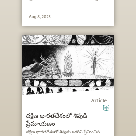
Aug 8, 2023
Article
దక్షిణ భారతదేశంలో శివుడి
ప్రేమాయణం
దక్షిణ భారతదేశంలో శివుడు ఒకరిని ప్రేమించిన