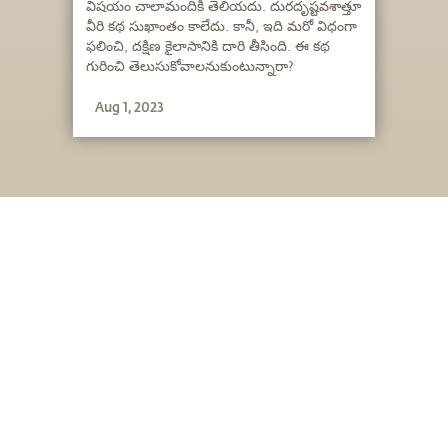
విషయం చాలామందికి తెలియదు. దురదృష్టవశాత్తూ
వీరి కథ సుఖాంతం కాలేదు. కానీ, ఇది మరో విధంగా
ఫలించి, దక్షిణ కైలాసానికి దారి తీసింది. ఈ కథ
గురించి తెలుసుకోవాలనుకుంటున్నారా?
Aug 1, 2023