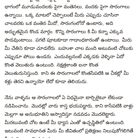
భాగంలో మూడువందలకు పైగా వంతెనలు, వందకు పైగా సొరంగాలు
ఉన్నాయి. ఒక్క మాటలో చెప్పాలంటే మీరు ఎప్పుడు చూసినా
చాలవరకు ఒక వంతెన మీదో, సొరంగంలోనో ఉంటారు, అది
అద్భుతమైన కొండ మార్గం. కొన్ని సొరంగాలు కి.మీ కన్నా ఎక్కువ
పొడవుంటాయి. పగటి పూటకూడా గాడాంధకారంతో ఉంటాయి. మీరు
మీ చేతిని కూడా చూడలేరు. బహుశా చాల మంది అటువంటి చోటుకు
ఎప్పుడూ పోయి ఉండరు. ఎందువల్లనంటే ఎక్కడకు వెళ్ళినా ఏదో
కొంత వెలుతురు ఉంటుంది. నక్షత్రకాంతి ఐనా కొంత
వెలుతురునిస్తుంది. కాని ఈ సొరంగాలలో కొంతసేపటికి ఆ చీకట్లో మీ
కళ్లు తెరచి ఉన్నాయో లేదో కూడా తెలియదు.
నేను వాళ్ళను ఆ సొరంగాలలో ఏ విధమైనా టార్చిలైటూ లేకుండా
నడిపించాను. మొదట్లో వారు కాస్త భయపడ్డారు, కాని కాసేపటికి వాళ్లు
మెల్లగా ఆ అనుభూతిని ఆస్వాదిస్తూ నడవడం మొదలెట్టారు.
మీరటువంటి చోట ఉంటే మీ ధ్యాస ఎంతో ఉచ్చస్థితిలో ఉంటుంది.
ఇటువంటి సావధానత మీరు మీ జీవితంలో ప్రతిక్షణం నిలుపుకోగలిగితే