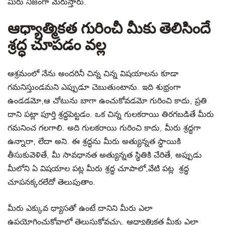
మీరు నిజంగా మెరుస్తారు.
ఆధ్యాత్మికత గురించీ మీకు తెలిసిందే
శ్రద్ధ చూపడం వల్ల
ఆశ్రమంలో నేను అందరినీ చిన్న చిన్న విషయాలను కూడా
గమనిస్తుండమని ఎప్పుడూ చెబుతుంటాను. ఇది శుభ్రంగా
ఉండడమో,ఆ చోటును బాగా ఉంచుకోవడమో గురించి కాదు, ప్రతి
దాని పట్లా పూర్తి శ్రద్ధపెట్టడం. ఒక చిన్న గులకరాయి తిరగబడితే మీరు
గమనించ గలగాలి. అది గులకరాయి గురించి కాదు, మీరు శ్రద్ధగా
ఉన్నారా, లేదా అని. ఈ శ్రద్ధను మీరు అత్యున్నత స్ధాయికి
తీసుకువెళితే, మీ సావధానత అత్యున్నత స్థితికి చేరితే, అప్పుడు
మీలోని ఏ విషయాల పట్ల మీరు శ్రద్ధ చూపాలో,వేటి పట్ల శ్రద్ధ
చూపనక్కరలేదో తెలుపుతాం.
మీరు ఎక్కువ ధ్యాసతో ఉంటే దానిని మీరు ఎలా
ఉపయోగించుకోవాలో తెలుసుకోవచ్చు. ఆధ్యాత్మికత మీకు ఎలా