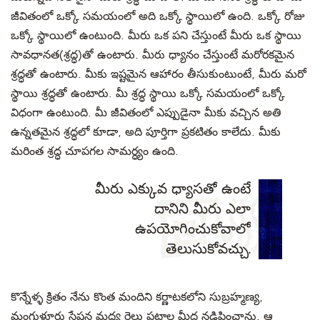
జీవితంలో ఒక్కో సమయంలో అది ఒక్కో స్థాయిలో ఉంది. ఒక్కో రోజు
ఒక్కో స్థాయిలో ఉంటుంది. మీరు ఒక పని చేస్తుంటే మీరు ఒక స్థాయి
సావధానత(శ్రద్ధ)తో ఉంటారు. మీరు ధ్యానం చేస్తుంటే మరోరకమైన
శ్రద్ధతో ఉంటారు. మీకు ఇష్టమైన ఆహారం తీసుకుంటుంటే, మీరు మరో
స్థాయి శ్రద్ధతో ఉంటారు. మీ శ్రద్ధ స్థాయి ఒక్కో సమయంలో ఒక్కో
విధంగా ఉంటుంది. మీ జీవితంలో ఎప్పుడైనా మీకు వచ్చిన అతి
ఉన్నతమైన శ్రద్ధలో కూడా, అది పూర్తిగా ప్రకటితం కాలేదు. మీకు
మరింత శ్రద్ధ చూపగల సామర్ధ్యం ఉంది.
మీరు ఎక్కువ ధ్యాసతో ఉంటే
దానిని మీరు ఎలా
ఉపయోగించుకోవాలో
తెలుసుకోవచ్చు.
కొన్నేళ్ళ క్రితం నేను కొంత మందిని కర్ణాటకలోని సుబ్రహ్మణ్య,
మంగుళూరు స్టేషన్ల మధ్య రైలు పట్టాల మీద నడిపించాను. ఆ