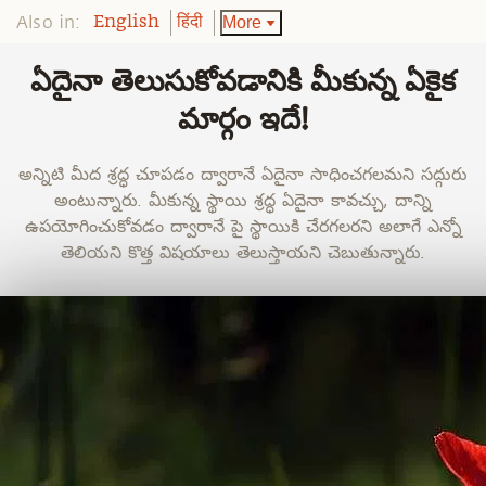
Also in:
More
English
हिंदी
ఏదైనా తెలుసుకోవడానికి మీకున్న ఏకైక
మార్గం ఇదే!
అన్నిటి మీద శ్రద్ధ చూపడం ద్వారానే ఏదైనా సాధించగలమని సద్గురు
అంటున్నారు. మీకున్న స్థాయి శ్రద్ధ ఏదైనా కావచ్చు, దాన్ని
ఉపయోగించుకోవడం ద్వారానే పై స్థాయికి చేరగలరని అలాగే ఎన్నో
తెలియని కొత్త విషయాలు తెలుస్తాయని చెబుతున్నారు.