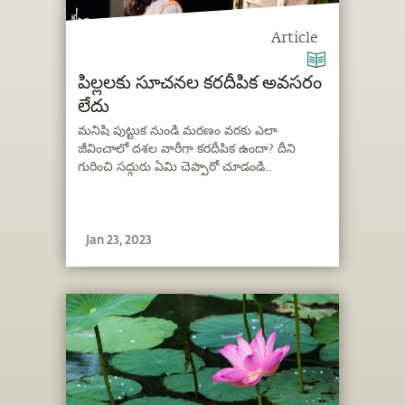
Article
పిల్లలకు సూచనల కరదీపిక అవసరం
లేదు
మనిషి పుట్టుక నుండి మరణం వరకు ఎలా
జీవించాలో దశల వారీగా కరదీపిక ఉందా? దీని
గురించి సద్గురు ఏమి చెప్పారో చూడండి..
Jan 23, 2023