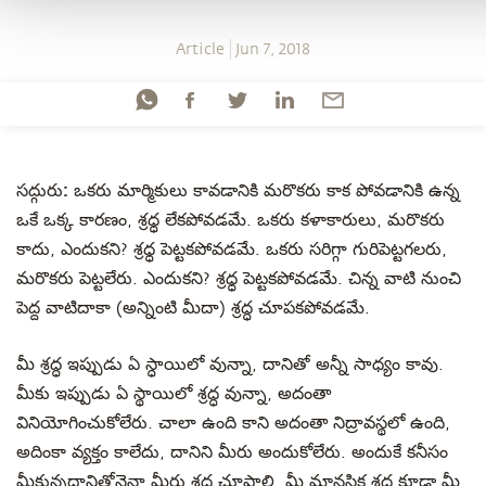
Article
Jun 7, 2018
సద్గురు:
ఒకరు మార్మికులు కావడానికి మరొకరు కాక పోవడానికి ఉన్న
ఒకే ఒక్క కారణం, శ్రధ్ధ లేకపోవడమే. ఒకరు కళాకారులు, మరొకరు
కాదు, ఎందుకని? శ్రధ్ధ పెట్టకపోవడమే. ఒకరు సరిగ్గా గురిపెట్టగలరు,
మరొకరు పెట్టలేరు. ఎందుకని? శ్రధ్ధ పెట్టకపోవడమే. చిన్న వాటి నుంచి
పెద్ద వాటిదాకా (అన్నింటి మీదా) శ్రద్ధ చూపకపోవడమే.
మీ శ్రద్ధ ఇప్పుడు ఏ స్ధాయిలో వున్నా, దానితో అన్నీ సాధ్యం కావు.
మీకు ఇప్పుడు ఏ స్థాయిలో శ్రద్ధ వున్నా, అదంతా
వినియోగించుకోలేరు. చాలా ఉంది కాని అదంతా నిద్రావస్థలో ఉంది,
అదింకా వ్యక్తం కాలేదు, దానిని మీరు అందుకోలేరు. అందుకే కనీసం
మీకున్నదానితోనైనా మీరు శ్రద్ధ చూపాలి. మీ మానసిక శ్రద్ధ కూడా మీ