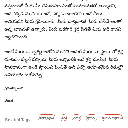
వస్తుందంటే మీరు మీ జీవితంపట్ల ఎంతో సావధానతతో ఉన్నారని,
అది ఎక్కడ మొదలయిందో, ఎక్కడ అంతమౌతుందో మీకు
తెలియదని మీరు గ్రహించారు. మీరు వాస్తవానికి ‘మీరు చేసేదే అంతా’
అన్న భావనతో ఉన్నారు. మీరు ఒకసారి శ్రద్ధ పెడితే మీకు అది కాదని
అర్థమౌతుంది.
అంటే మీరు ఆధ్యాత్మికతలోని మొదటి అడుగే మీరు ఒక స్థాయిలో శ్రద్ధ
చూపడం వల్లనే వచ్చింది. మీరు అన్నింటికీ అదే శ్రద్ధ చూపితే, మీరు
సావధానంగా ఉండే స్ధాయిని పెంచితే అది ఎన్నో అద్భుతమైన రీతుల్లో
ఉపయోగించుకోవచ్చు.
ప్రేమాశీస్సులతో,
సద్గురు
ఆధ్యాత్మికత
శ్రద్ధ
ఎరుక
ధ్యానం
జీవన విధానం
Related Tags