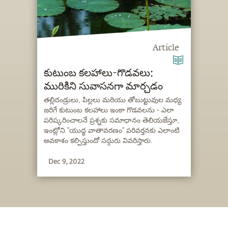
Article
కుటుంబ కలహాలు-గొడవలు:
మురికిని సువాసనగా మార్చడం
తల్లిదండ్రులు, పిల్లలు మరియు తోబుట్టువుల మధ్య
జరిగే కుటుంబ కలహాలు ఇంకా గొడవలను - ఎలా
పరిష్కరించాలనే ప్రశ్నకు సమాధానం తెలియజేస్తూ,
ఇంట్లోని “యుద్ధ వాతావరణం” పరివర్తనకు ఎలాంటి
అవకాశం కల్పిస్తుందో సద్గురు వివరిస్తారు.
Dec 9, 2022