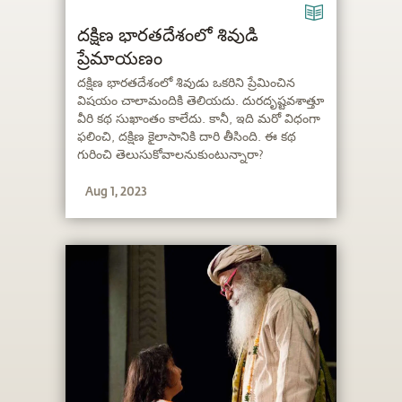
దక్షిణ భారతదేశంలో శివుడి
ప్రేమాయణం
దక్షిణ భారతదేశంలో శివుడు ఒకరిని ప్రేమించిన
విషయం చాలామందికి తెలియదు. దురదృష్టవశాత్తూ
వీరి కథ సుఖాంతం కాలేదు. కానీ, ఇది మరో విధంగా
ఫలించి, దక్షిణ కైలాసానికి దారి తీసింది. ఈ కథ
గురించి తెలుసుకోవాలనుకుంటున్నారా?
Aug 1, 2023