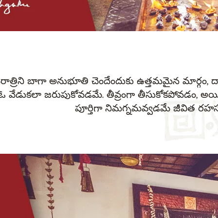
ాత్రిని బాగా అనుభూతి చెందేందుకు ఉత్తమమైన మార్గం, దా
ఓ వేడుకలా జరుపుకోవడమే. తీవ్రంగా తీసుకోకపోవడం, అయ
పూర్తిగా నిమగ్నమవ్వడమే జీవిత రహస్