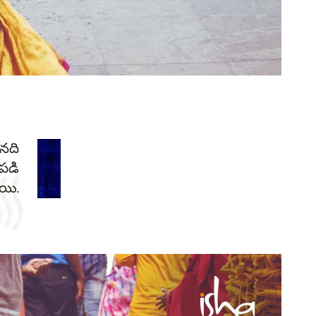
నది
రపడి
యి.