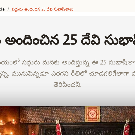
cle
సద్గురు అందించిన 25 దేవి సుభాషితాలు
/
ు అందించిన 25 దేవి సుభ
యంలో సద్గురు మనకు అందిస్తున్న ఈ 25 సుభాషితాల
ర్శ్వాన్ని, మునుపెన్నడూ ఎరగని రీతిలో చూడగలిగేలాగ
తెరిపించనీ.