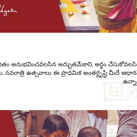
వితం అనుభవించవలసిన అద్భుతమేకాని, అర్థం చేసుకోవలసి
ు. నవరాత్రి ఉత్సవాలు ఈ ప్రాధమిక అంతర్దృష్టి మీదే ఆధా
ఉన్నా