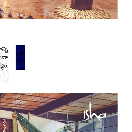
న్ని
ినా
యం.