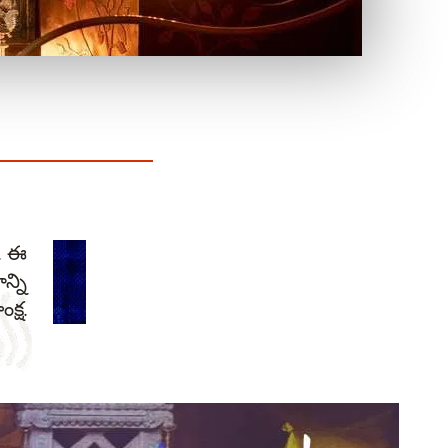
ణ. ఈ
్ని
క్ష.