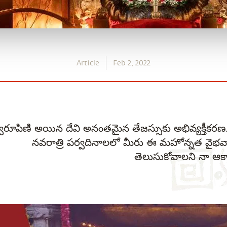
Article
Feb 2, 2022
రీ స్వరూపిణి అయిన దేవి అనంతమైన తేజస్సుకు అభివ్యక్తీకర
నవరాత్రి పర్వదినాలలో మీరు ఈ మహోన్నత వైభవాన
తెలుసుకోవాలని నా ఆకాం