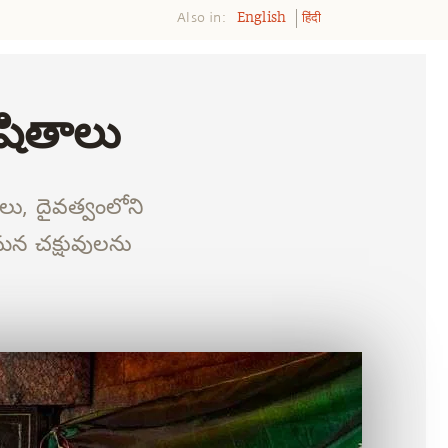
Also in:
English
हिंदी
ాషితాలు
ు, దైవత్వంలోని
ా మన చక్షువులను