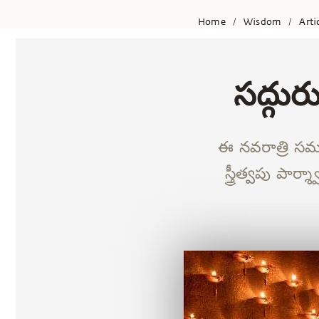
Home
Wisdom
Arti
/
/
సద్గుర
ఈ నవరాత్రి సమ
స్త్రీత్వపు పా