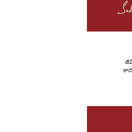
జీ
కాద