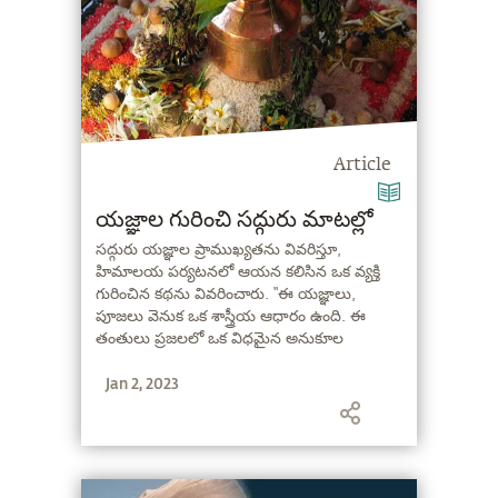
Article
యజ్ఞాల గురించి సద్గురు మాటల్లో
సద్గురు యజ్ఞాల ప్రాముఖ్యతను వివరిస్తూ,
హిమాలయ పర్యటనలో ఆయన కలిసిన ఒక వ్యక్తి
గురించిన కథను వివరించారు. “ఈ యజ్ఞాలు,
పూజలు వెనుక ఒక శాస్త్రీయ ఆధారం ఉంది. ఈ
తంతులు ప్రజలలో ఒక విధమైన అనుకూల
వాతావరణాన్ని సృష్టిస్తాయి. ప్రజలకు తమలో ఒక
Jan 2, 2023
అనుకూల వాతావరణాన్ని సృష్టించుకునే పరిజ్ఞానం
లేనప్పుడు, వేద కాలంలో ఎవరికైతే ఒక అనుకూల
వాతావరణాన్ని సృస్టించడం తెలుసో, వారు కొన్ని
యజ్ఞాలను సృష్టించారు.