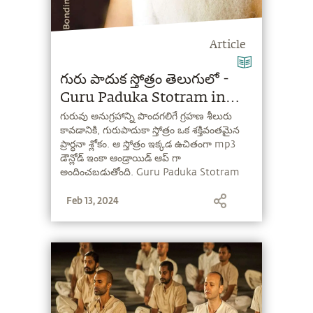
Article
గురు పాదుక స్తోత్రం తెలుగులో -
Guru Paduka Stotram in
Telugu
గురువు అనుగ్రహాన్ని పొందగలిగే గ్రహణ శీలురు
కావడానికి, గురుపాదుకా స్తోత్రం ఒక శక్తివంతమైన
ప్రార్ధనా శ్లోకం. ఆ స్తోత్రం ఇక్కడ ఉచితంగా mp3
డౌన్లోడ్ ఇంకా ఆండ్రాయిడ్ ఆప్ గా
అందించబడుతోంది. Guru Paduka Stotram
lyrics in Telugu.
Feb 13, 2024