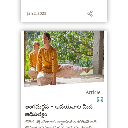
Jan 2, 2023
Article
అంగమర్దన – అవయవాల మీద
ఆధిపత్యం
భౌతిక, శక్తి శరీరాలకు వ్యాయామం కలిగించే అతి
శక్తివంతమైన “అంగమర్దన” సాధనను గురించి