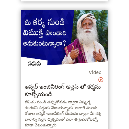
Video
ఇన్నర్ ఇంజినీరింగ్ ఆన్లైన్ తో కర్మను
కూల్చేయండి
జీవితం నుండి తప్పుకోవడం ద్వారా నిష్కర్మ
కలగదని సద్గురు చెబుతున్నారు. అలాగే మూడు
రోజుల ఇన్నర్ ఇంజనీరింగ్ చేయడం ద్వారా మీ కర్మ
భారాన్ని సరైన దృక్పధంతో ఎలా తగ్గించుకోవచ్చో
కూడా చెబుతున్నారు.