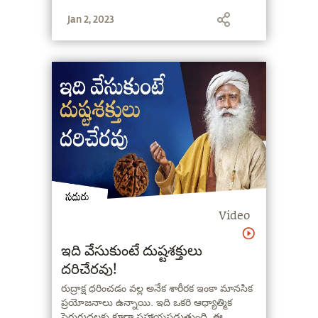
Jan 2, 2023
Video
ఇది వేసుకుంటే దుష్టశక్తులు
దరిచేరవు!
రుద్రాక్ష ధరించడం వల్ల అనేక శారీరక ఇంకా మానసిక
ప్రయోజనాలు ఉన్నాయి. ఇది ఒకరి ఆధ్యాత్మిక
పెరుగుదలకు కూడా సహాయపడుతుంది. ఈ