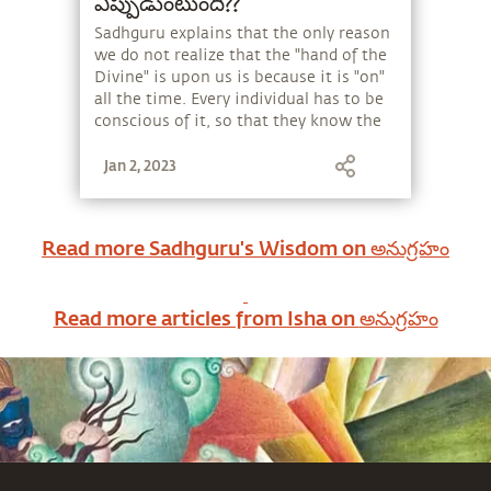
ఎప్పుడుంటుంది??
Sadhguru explains that the only reason
we do not realize that the "hand of the
Divine" is upon us is because it is "on"
all the time. Every individual has to be
conscious of it, so that they know the
joy of being in Grace. He looks at how
Jan 2, 2023
Grace is not meant to fulfill your plan,
it is about fulfilling life's plan for you.
Read more Sadhguru's Wisdom on
అనుగ్రహం
Read more articles from Isha on
అనుగ్రహం