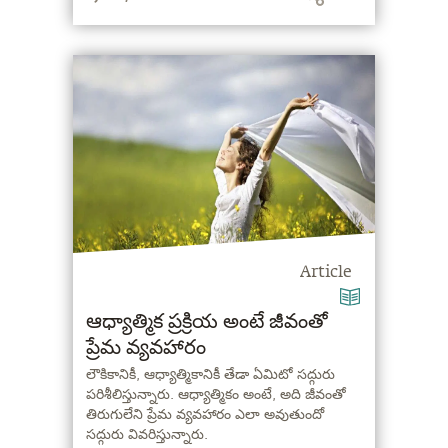
Article
ఆధ్యాత్మిక ప్రక్రియ అంటే జీవంతో
ప్రేమ వ్యవహారం
లౌకికానికీ, ఆధ్యాత్మికానికీ తేడా ఏమిటో సద్గురు
పరిశీలిస్తున్నారు. ఆధ్యాత్మికం అంటే, అది జీవంతో
తిరుగులేని ప్రేమ వ్యవహారం ఎలా అవుతుందో
సద్గురు వివరిస్తున్నారు.