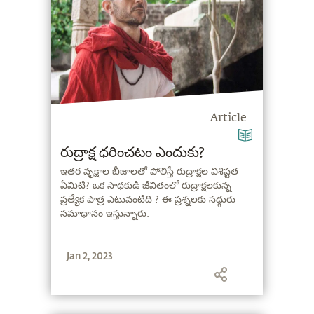
Article
రుద్రాక్ష ధరించటం ఎందుకు?
ఇతర వృక్షాల బీజాలతో పోలిస్తే రుద్రాక్షల విశిష్టత
ఏమిటి? ఒక సాధకుడి జీవితంలో రుద్రాక్షలకున్న
ప్రత్యేక పాత్ర ఎటువంటిది ? ఈ ప్రశ్నలకు సద్గురు
సమాధానం ఇస్తున్నారు.
Jan 2, 2023