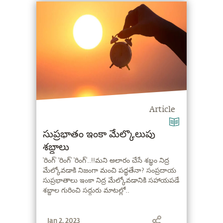
Article
సుప్రభాతం ఇంకా మేల్కొలుపు
శబ్దాలు
‘రింగ్’ 'రింగ్’ ‘రింగ్’..!!మని అలారం చేసే శబ్ధం నిద్ర
మేల్కోవడాకి నిజంగా మంచి పద్ధతేనా? సంప్రదాయ
సుప్రభాతాలు ఇంకా నిద్ర మేల్కోవడానికి సహాయపడే
శబ్దాల గురించి సద్గురు మాటల్లో..
Jan 2, 2023