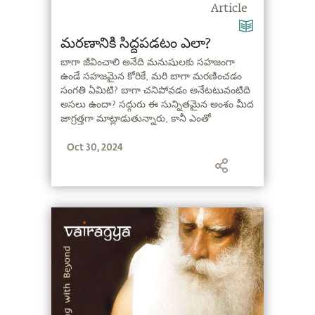
Article
మరణానికి సిద్ధపడటం ఎలా?
బాగా జీవించాలి అనేది మనుషులకు సహజంగా
ఉండే సహజమైన కోరికే, మరి బాగా మరణించడం
సంగతి ఏమిటి? బాగా చనిపోవడం అనేటటువంటిది
అసలు ఉందా? సద్గురు ఈ సున్నితమైన అంశం మీద
జాగ్రత్తగా మాట్లాడుతున్నారు, కానీ ఎంతో
ముఖ్యమైన ఈ అంశం గురించి అన్ని విషయాలను
Oct 30, 2024
తెలియజేస్తున్నారు