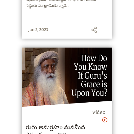
సద్గురు మాట్లాడుతున్నారు.
Jan 2, 2023
Video
గురు అనుగ్రహం మనమీద