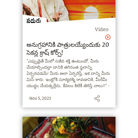
Video
అనుగ్రహానికి పాత్రులయ్యేందుకు 20
సెకన్ల క్రాష్ కోర్స్!
"ఎప్పుడైతే మీలో సజీవ శక్తి ఉంటుందో, మీరు
చేయాల్సిందల్లా దానికి తగినంత స్థలాన్ని
ఏర్పరచడమే! మీరు అలా ఏర్పరిస్తే, ఇక దాన్ని మీరు
మిస్ కారు. ఇంట్లోకి సూర్యరశ్మి రావడానికి, మీరేమీ
యుద్ధం చేయక్కర్లేదు, కేవలం కిటికీ తెరిస్తే చాలు!!" -
సద్గురు
Nov 5, 2023