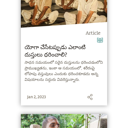
Article
యోగా చేసేటప్పుడు ఎలాంటి
దుస్తులు ధరించాలి?
సాధన సమయంలో సరైన దుస్తులను ధరించడంలోని
ప్రాముఖ్యతను, ఇంకా ఆ సమయంలో, శరీరంపై
లోహపు వస్తువులు ఎందుకు ధరించకూడదు అన్న
విషయాలను సద్గురు వివరిస్తున్నారు.
Jan 2, 2023