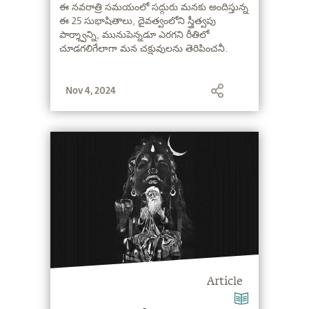
ఈ నవరాత్రి సమయంలో సద్గురు మనకు అందిస్తున్న
ఈ 25 సుభాషితాలు, దైవత్వంలోని స్త్రీత్వపు
పార్శ్వాన్ని, మునుపెన్నడూ ఎరగని రీతిలో
చూడగలిగేలాగా మన చక్షువులను తెరిపించనీ.
Nov 4, 2024
Article