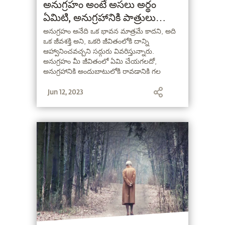
అనుగ్రహం అంటే అసలు అర్థం
ఏమిటి, అనుగ్రహానికి పాత్రులు
కావడం ఎలా?
అనుగ్రహం అనేది ఒక భావన మాత్రమే కాదని, అది
ఒక జీవశక్తి అని, ఒకరి జీవితంలోకి దాన్ని
ఆహ్వానించవచ్చని సద్గురు వివరిస్తున్నారు.
అనుగ్రహం మీ జీవితంలో ఏమి చేయగలదో,
అనుగ్రహానికి అందుబాటులోకి రావడానికి గల
విధానాలు ఏమిటో సద్గురు మీతో
Jun 12, 2023
పంచుకుంటున్నారు.