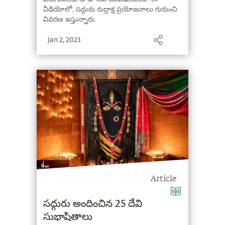
వీడియోలో, సద్గురు రుద్రాక్ష ప్రయోజనాలు గురుంచి
వివరణ ఇస్తున్నారు.
Jan 2, 2023
Article
సద్గురు అందించిన 25 దేవి
సుభాషితాలు