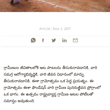
Article
Nov 3, 2017
గ్రామీణుల జీవితాలలోకి ఆట పాటలను తీసుకురావడానికి, వారి
సమగ్ర ఆరోగ్యాభివృద్ధికి, వారి జీవన విధానంలో మార్పు
తీసుకురావడానికి, ఈశా గ్రామోత్సవం ఒక పెద్ద ప్రయత్నం. ఈ
గ్రామోత్సవం ఈశా ఫౌండేషన్ వారి గ్రామీణ పునరుజ్జీవన ప్రోగ్రాంలో
ఒక భాగం. ఈ ఉత్సవం రాష్ట్రవ్యాప్త గ్రామీణ ఆటల పోటీలతో
సమాప్తం అవుతుంది.