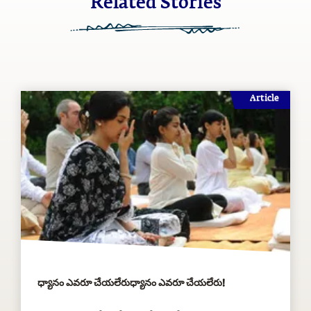
Article
ధ్యానం ఎవరూ చేయలేరుధ్యానం ఎవరూ చేయలేరు!
ధ్యానం ఎవరూ చేయలేరని, కానీ మనిషే ధ్యాని కాగలరని సద్గురు