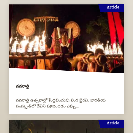
Article
నవరాత్రి
నవరాత్రి ఉత్సవాల్లో కేంద్రబిందువు లింగ భైరవి. భారతీయ
సంస్కృతిలో దేవిని పూజించడం ఎప్పు...
Article