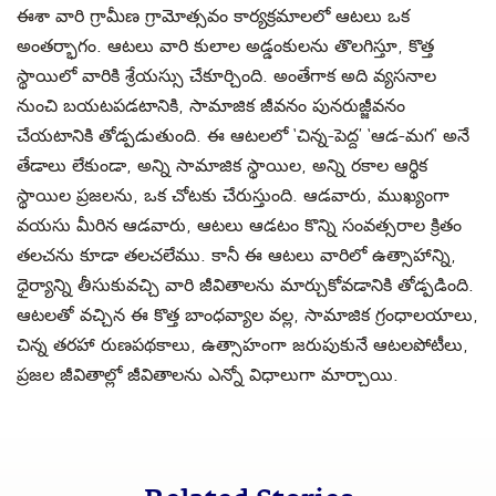
ఈశా వారి గ్రామీణ గ్రామోత్సవం కార్యక్రమాలలో ఆటలు ఒక
అంతర్భాగం. ఆటలు వారి కులాల అడ్డంకులను తొలగిస్తూ, కొత్త
స్థాయిలో వారికి శ్రేయస్సు చేకూర్చింది. అంతేగాక అది వ్యసనాల
నుంచి బయటపడటానికి, సామాజిక జీవనం పునరుజ్జీవనం
చేయటానికి తోడ్పడుతుంది. ఈ ఆటలలో ‘చిన్న-పెద్ద’ ‘ఆడ-మగ’ అనే
తేడాలు లేకుండా, అన్ని సామాజిక స్థాయిల, అన్ని రకాల ఆర్థిక
స్థాయిల ప్రజలను, ఒక చోటకు చేరుస్తుంది. ఆడవారు, ముఖ్యంగా
వయసు మీరిన ఆడవారు, ఆటలు ఆడటం కొన్ని సంవత్సరాల క్రితం
తలచను కూడా తలచలేము. కానీ ఈ ఆటలు వారిలో ఉత్సాహాన్ని,
ధైర్యాన్ని తీసుకువచ్చి వారి జీవితాలను మార్చుకోవడానికి తోడ్పడింది.
ఆటలతో వచ్చిన ఈ కొత్త బాంధవ్యాల వల్ల, సామాజిక గ్రంధాలయాలు,
చిన్న తరహా రుణపథకాలు, ఉత్సాహంగా జరుపుకునే ఆటలపోటీలు,
ప్రజల జీవితాల్లో జీవితాలను ఎన్నో విధాలుగా మార్చాయి.
Related Stories