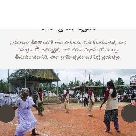
Also in:
हिंदी
தமிழ்
ఈశా గ్రామోత్సవం
గ్రామీణుల జీవితాలలోకి ఆట పాటలను తీసుకురావడానికి, వారి
సమగ్ర ఆరోగ్యాభివృద్ధికి, వారి జీవన విధానంలో మార్పు
తీసుకురావడానికి, ఈశా గ్రామోత్సవం ఒక పెద్ద ప్రయత్నం.