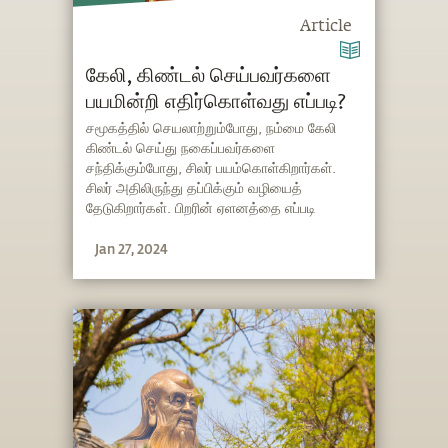
Article
கேலி, கிண்டல் செய்பவர்களை
பயமின்றி எதிர்கொள்வது எப்படி?
சமூகத்தில் செயலாற்றும்போது, நம்மை கேலி
கிண்டல் செய்து நகைப்பவர்களை
சந்திக்கும்போது, சிலர் பயம்கொள்கிறார்கள்.
சிலர் அதிலிருந்து தப்பிக்கும் வழியைத்
தேடுகிறார்கள். பிறரின் ஏளனத்தை எப்படி
எதிர்கொள்வது, அடுத்தவர் நம்மைப் பற்றி என்ன
Jan 27, 2024
நினைப்பார்களோ என்ற பயத்தை எப்படிப்
போக்குவது? சத்குரு விளக்குகிறார்.