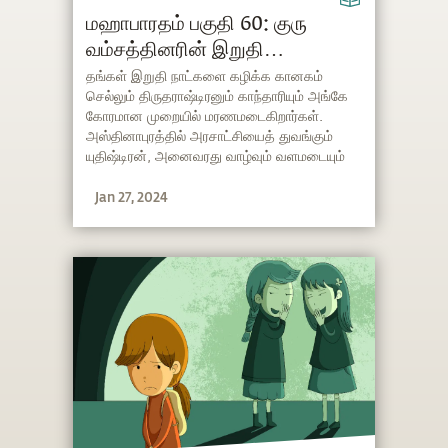
மஹாபாரதம் பகுதி 60: குரு
வம்சத்தினரின் இறுதி
அத்தியாயம்
தங்கள் இறுதி நாட்களை கழிக்க கானகம்
செல்லும் திருதராஷ்டிரனும் காந்தாரியும் அங்கே
கோரமான முறையில் மரணமடைகிறார்கள்.
அஸ்தினாபுரத்தில் அரசாட்சியைத் துவங்கும்
யுதிஷ்டிரன், அனைவரது வாழ்வும் வளமடையும்
வகையில் சீரோடும் சிறப்போடும் 36
Jan 27, 2024
வருடங்களுக்கு தொடர்ந்து அரசாள்கிறான்.