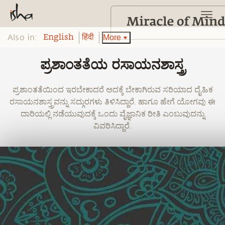
Also in:
More
English
हिंदी
ಪ್ರಶಾಂತತೆಯ ರಸಾಯನಶಾಸ್ತ್ರ
ಪ್ರಶಾಂತತೆಯಿಂದ ಇರಬೇಕಾದರೆ ಅದಕ್ಕೆ ಬೇಕಾಗಿರುವ ಸರಿಯಾದ ದೈಹಿಕ
ರಸಾಯನಶಾಸ್ತ್ರವನ್ನು ಸದ್ಗುರಗಳು ತಿಳಿಸಿದ್ದಾರೆ. ಹಾಗೂ ಹೇಗೆ ಯೋಗವು ಈ
ದಾರಿಯಲ್ಲಿ ನಡೆಯುವುದಕ್ಕೆ ಒಂದು ವೈಜ್ಞಾನಿಕ ರೀತಿ ಎಂಬುವುದನ್ನು
ವಿವರಿಸಿದ್ದಾರೆ.