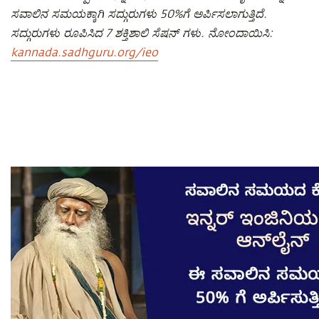
ಸವಾಲಿನ ಸಮಯಕ್ಕಾಗಿ ಸದ್ಗುರುಗಳು 50%ಗೆ ಅರ್ಪಿಸಲಾಗುತ್ತಿದೆ.
ಸದ್ಗುರುಗಳು ರೂಪಿಸಿದ 7 ಶಕ್ತಿಶಾಲಿ ಸೆಷನ್ ಗಳು. ನೋಂದಾಯಿಸಿ:
kannada.sadhguru.org/ieo