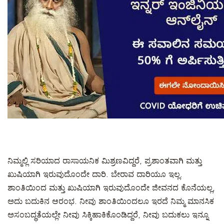
ನಿಮ್ಮಲ್ಲಿ ಸರಿಯಾದ ರಾಸಾಯನಿಕ ಮಿಶ್ರಣವಿದ್ದರೆ, ಪ್ರಶಾಂತವಾಗಿ ಮತ್ತು
ಖುಷಿಯಾಗಿ ಇರುವುದೊಂದೇ ದಾರಿ. ಬೇರಾವ ದಾರಿಯೂ ಇಲ್ಲ.
ಶಾಂತಿಯಿಂದ ಮತ್ತು ಖುಷಿಯಾಗಿ ಇರುವುದೊಂದೇ ಜೀವನದ ಕೊನೆಯಲ್ಲ,
ಅದು ಬದುಕಿನ ಆರಂಭ. ನೀವು ಶಾಂತಿಯಿಂದಲೂ ಇರದೆ ನಿಮ್ಮ ಮಾನಸಿಕ
ಅಸಂಬದ್ಧತೆಯಲ್ಲೇ ನೀವು ಸಿಕ್ಕಿಹಾಕಿಕೊಂಡಿದ್ದರೆ, ನೀವು ಬದುಕಲು ಇನ್ನೂ