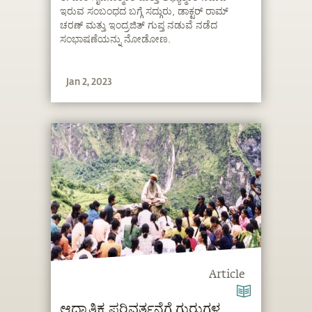
ಇರುವ ಸಂಬಂಧದ ಬಗ್ಗೆ ಸದ್ಗುರು, ಡಾಕ್ಟರ್ ರಾಮ್
ಚರಣ್ ಮತ್ತು ಇಂದ್ರಜಿತ್ ಗುಪ್ತ ನಡುವೆ ನಡೆದ
ಸಂಭಾಷಣೆಯನ್ನು ನೋಡೋಣ.
Jan 2, 2023
Article
ಆಧ್ಯಾತ್ಮಿಕ ಪರಿವರ್ತನೆಗೆ ಗುರುಗಳ