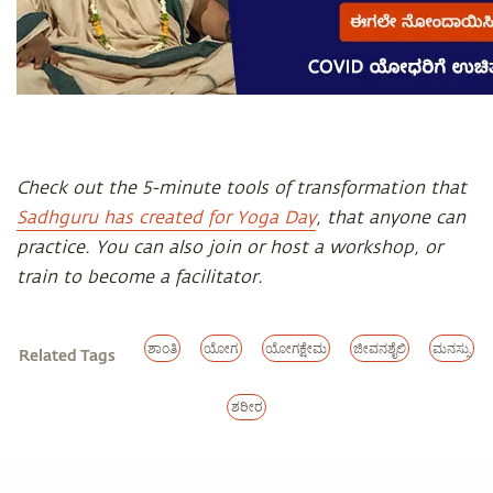
Check out the 5-minute tools of transformation that
Sadhguru has created for Yoga Day
, that anyone can
practice. You can also join or host a workshop, or
train to become a facilitator.
ಶಾಂತಿ
ಯೋಗ
ಯೋಗಕ್ಷೇಮ
ಜೀವನಶೈಲಿ
ಮನಸ್ಸು
Related Tags
ಶರೀರ