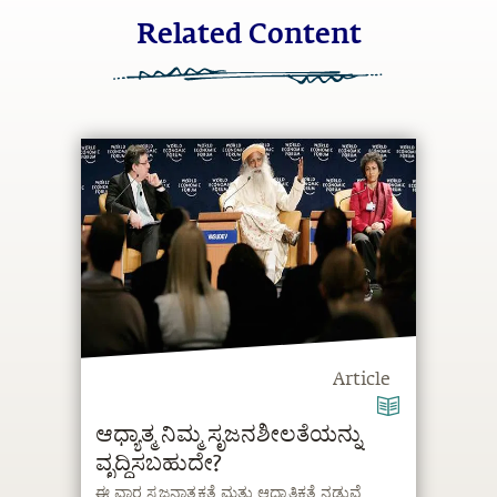
Related Content
Article
ಆಧ್ಯಾತ್ಮ ನಿಮ್ಮ ಸೃಜನಶೀಲತೆಯನ್ನು
ವೃದ್ಧಿಸಬಹುದೇ?
ಈ ವಾರ ಸೃಜನಾತ್ಮಕತೆ ಮತ್ತು ಆಧ್ಯಾತ್ಮಿಕತೆ ನಡುವೆ