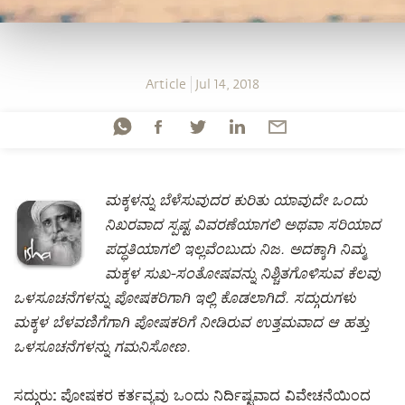
Article
Jul 14, 2018
ಮಕ್ಕಳನ್ನು ಬೆಳೆಸುವುದರ ಕುರಿತು ಯಾವುದೇ ಒಂದು
ನಿಖರವಾದ ಸ್ಪಷ್ಟ ವಿವರಣೆಯಾಗಲಿ ಅಥವಾ ಸರಿಯಾದ
ಪದ್ಧತಿಯಾಗಲಿ ಇಲ್ಲವೆಂಬುದು ನಿಜ. ಅದಕ್ಕಾಗಿ ನಿಮ್ಮ
ಮಕ್ಕಳ ಸುಖ-ಸಂತೋಷವನ್ನು ನಿಶ್ಚಿತಗೊಳಿಸುವ ಕೆಲವು
ಒಳಸೂಚನೆಗಳನ್ನು ಪೋಷಕರಿಗಾಗಿ ಇಲ್ಲಿ ಕೊಡಲಾಗಿದೆ. ಸದ್ಗುರುಗಳು
ಮಕ್ಕಳ ಬೆಳವಣಿಗೆಗಾಗಿ ಪೋಷಕರಿಗೆ ನೀಡಿರುವ ಉತ್ತಮವಾದ ಆ ಹತ್ತು
ಒಳಸೂಚನೆಗಳನ್ನು ಗಮನಿಸೋಣ.
ಸದ್ಗುರು:
ಪೋಷಕರ ಕರ್ತವ್ಯವು ಒಂದು ನಿರ್ದಿಷ್ಟವಾದ ವಿವೇಚನೆಯಿಂದ