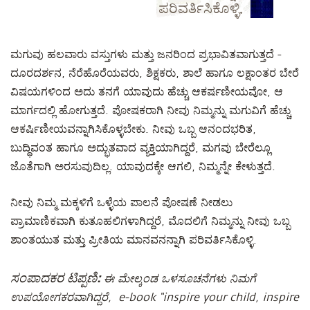
ಪರಿವರ್ತಿಸಿಕೊಳ್ಳಿ.
ಮಗುವು ಹಲವಾರು ವಸ್ತುಗಳು ಮತ್ತು ಜನರಿಂದ ಪ್ರಭಾವಿತವಾಗುತ್ತದೆ -
ದೂರದರ್ಶನ, ನೆರೆಹೊರೆಯವರು, ಶಿಕ್ಷಕರು, ಶಾಲೆ ಹಾಗೂ ಲಕ್ಷಾಂತರ ಬೇರೆ
ವಿಷಯಗಳಿಂದ ಅದು ತನಗೆ ಯಾವುದು ಹೆಚ್ಚು ಆಕರ್ಷಣೀಯವೋ, ಆ
ಮಾರ್ಗದಲ್ಲಿ ಹೋಗುತ್ತದೆ. ಪೋಷಕರಾಗಿ ನೀವು ನಿಮ್ಮನ್ನು ಮಗುವಿಗೆ ಹೆಚ್ಚು
ಆಕರ್ಷಿಣೀಯವನ್ನಾಗಿಸಿಕೊಳ್ಳಬೇಕು. ನೀವು ಒಬ್ಬ ಆನಂದಭರಿತ,
ಬುದ್ಧಿವಂತ ಹಾಗೂ ಅದ್ಭುತವಾದ ವ್ಯಕ್ತಿಯಾಗಿದ್ದರೆ, ಮಗವು ಬೇರೆಲ್ಲೂ
ಜೊತೆಗಾಗಿ ಅರಸುವುದಿಲ್ಲ. ಯಾವುದಕ್ಕೇ ಆಗಲಿ, ನಿಮ್ಮನ್ನೇ ಕೇಳುತ್ತದೆ.
ನೀವು ನಿಮ್ಮ ಮಕ್ಕಳಿಗೆ ಒಳ್ಳೆಯ ಪಾಲನೆ ಪೋಷಣೆ ನೀಡಲು
ಪ್ರಾಮಾಣಿಕವಾಗಿ ಕುತೂಹಲಿಗಳಾಗಿದ್ದರೆ, ಮೊದಲಿಗೆ ನಿಮ್ಮನ್ನು ನೀವು ಒಬ್ಬ
ಶಾಂತಯುತ ಮತ್ತು ಪ್ರೀತಿಯ ಮಾನವನನ್ನಾಗಿ ಪರಿವರ್ತಿಸಿಕೊಳ್ಳಿ.
ಸಂಪಾದಕರ ಟಿಪ್ಪಣಿ:
ಈ ಮೇಲ್ಕಂಡ ಒಳಸೂಚನೆಗಳು ನಿಮಗೆ
ಉಪಯೋಗಕರವಾಗಿದ್ದರೆ, e-book “inspire your child, inspire