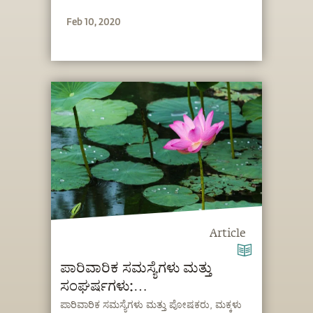
Feb 10, 2020
Article
ಪಾರಿವಾರಿಕ ಸಮಸ್ಯೆಗಳು ಮತ್ತು
ಸಂಘರ್ಷಗಳು:
ಕೆಸರನ್ನುಸುಗಂಧವನ್ನಾಗಿಸುವುದು
ಪಾರಿವಾರಿಕ ಸಮಸ್ಯೆಗಳು ಮತ್ತು ಪೋಷಕರು, ಮಕ್ಕಳು