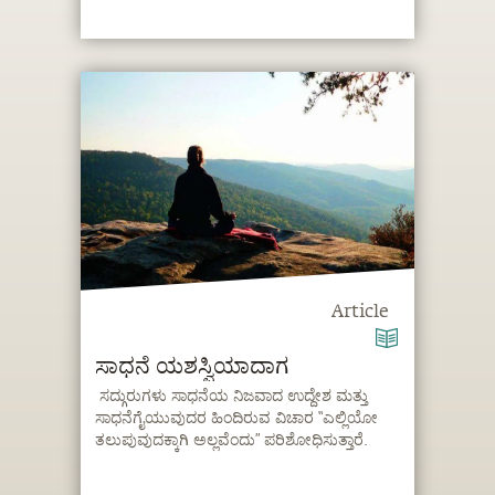
Article
ಸಾಧನೆ ಯಶಸ್ವಿಯಾದಾಗ
ಸದ್ಗುರುಗಳು ಸಾಧನೆಯ ನಿಜವಾದ ಉದ್ದೇಶ ಮತ್ತು
ಸಾಧನೆಗೈಯುವುದರ ಹಿಂದಿರುವ ವಿಚಾರ “ಎಲ್ಲಿಯೋ
ತಲುಪುವುದಕ್ಕಾಗಿ ಅಲ್ಲವೆಂದು” ಪರಿಶೋಧಿಸುತ್ತಾರೆ.