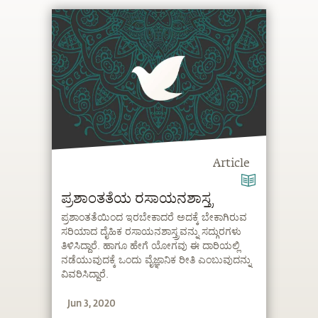
Article
ಪ್ರಶಾಂತತೆಯ ರಸಾಯನಶಾಸ್ತ್ರ
ಪ್ರಶಾಂತತೆಯಿಂದ ಇರಬೇಕಾದರೆ ಅದಕ್ಕೆ ಬೇಕಾಗಿರುವ
ಸರಿಯಾದ ದೈಹಿಕ ರಸಾಯನಶಾಸ್ತ್ರವನ್ನು ಸದ್ಗುರಗಳು
ತಿಳಿಸಿದ್ದಾರೆ. ಹಾಗೂ ಹೇಗೆ ಯೋಗವು ಈ ದಾರಿಯಲ್ಲಿ
ನಡೆಯುವುದಕ್ಕೆ ಒಂದು ವೈಜ್ಞಾನಿಕ ರೀತಿ ಎಂಬುವುದನ್ನು
ವಿವರಿಸಿದ್ದಾರೆ.
Jun 3, 2020