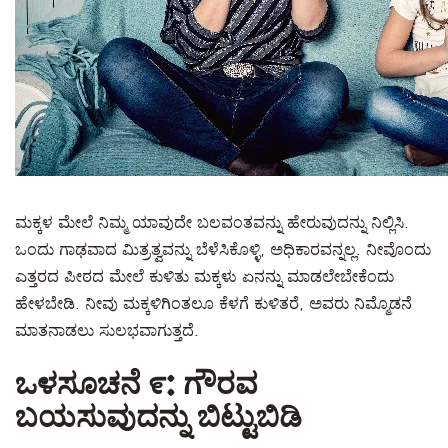
ಮಕ್ಕಳ ಮೇಲೆ ನಿಮ್ಮ ಯಾವುದೇ ಬಲವಂತವನ್ನು ಹೇರುವುದನ್ನು ನಿಲ್ಲಿಸಿ.
ಒಂದು ಗಾಢವಾದ ಮಿತ್ರತ್ವವನ್ನು ಬೆಳೆಸಿಕೊಳ್ಳಿ, ಅಧಿಕಾರವನ್ನಲ್ಲ. ನೀವೊಂದು
ಎತ್ತರದ ಪೀಠದ ಮೇಲೆ ಕುಳಿತು ಮಕ್ಕಳು ಏನನ್ನು ಮಾಡಲೇಬೇಕೆಂದು
ಹೇಳಬೇಡಿ. ನೀವು ಮಕ್ಕಳಿಗಿಂತಲೂ ಕೆಳಗೆ ಕುಳಿತರೆ, ಅವರು ನಿಮ್ಮೊಡನೆ
ಮಾತನಾಡಲು ಸುಲಭವಾಗುತ್ತದೆ.
ಒಳಸೂಚನೆ ೯: ಗೌರವ
ಬಯಸುವುದನ್ನು ಬಿಟ್ಟುಬಿಡಿ