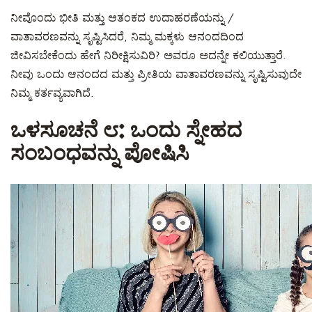
ನೀವೊಂದು ಭೀತಿ ಮತ್ತು ಆತಂಕದ ಉದಾಹರಣೆಯನ್ನು /
ವಾತಾವರಣವನ್ನು ಸೃಷ್ಟಿಸಿದರೆ, ನಿಮ್ಮ ಮಕ್ಕಳು ಆನಂದದಿಂದ
ಜೀವಿಸಬೇಕೆಂದು ಹೇಗೆ ನಿರೀಕ್ಷಿಸುವಿರಿ? ಅವರೂ ಅದನ್ನೇ ಕಲಿಯುತ್ತಾರೆ.
ನೀವು ಒಂದು ಆನಂದದ ಮತ್ತು ಪ್ರೀತಿಯ ವಾತಾವರಣವನ್ನು ಸೃಷ್ಟಿಸುವುದೇ
ನಿಮ್ಮ ಕರ್ತವ್ಯವಾಗಿದೆ.
ಒಳಸೂಚನೆ ೮: ಒಂದು ಸ್ನೇಹದ
ಸಂಬಂಧವನ್ನು ಪೋಷಿಸಿ