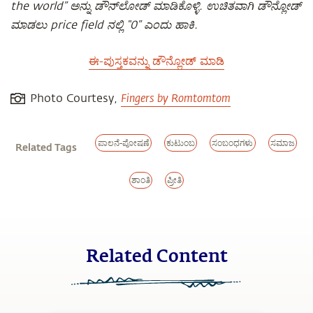
the world” ಅನ್ನು ಡೌನ್‌ಲೋಡ್ ಮಾಡಿಕೊಳ್ಳಿ. ಉಚಿತವಾಗಿ ಡೌನ್ಲೋಡ್
ಮಾಡಲು price field ನಲ್ಲಿ “0” ಎಂದು ಹಾಕಿ.
ಈ-ಪುಸ್ತಕವನ್ನು ಡೌನ್ಲೋಡ್ ಮಾಡಿ
Fingers by Romtomtom
Photo Courtesy,
ಪಾಲನೆ-ಪೋಷಣೆ
ಕುಟುಂಬ
ಸಂಬಂಧಗಳು
ಸಮಾಜ
Related Tags
ಶಾಂತಿ
ಪ್ರೀತಿ
Related Content