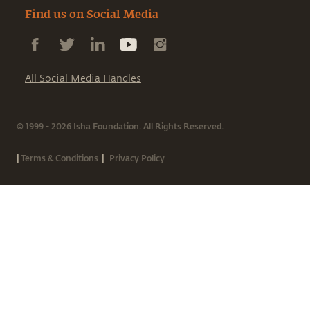
Find us on Social Media
All Social Media Handles
© 1999 - 2026 Isha Foundation. All Rights Reserved.
|
|
Terms & Conditions
Privacy Policy