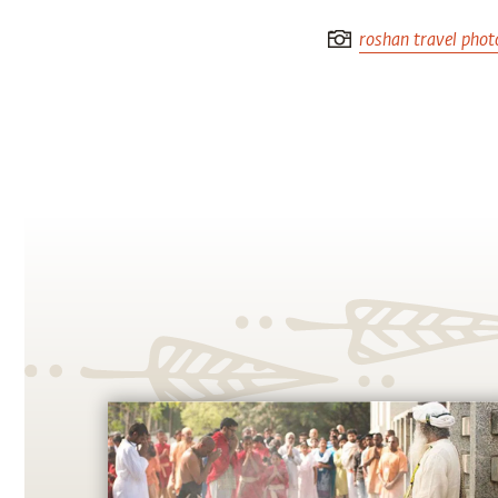
है ऐसी समझ पृथ्वी पर 
‘आध्यात्मिक राजधानी’ र
Love & Grac
roshan travel pho