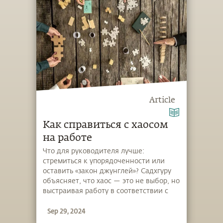
Article
Как справиться с хаосом
на работе
Что для руководителя лучше:
стремиться к упорядоченности или
оставить «закон джунглей»? Садхгуру
объясняет, что хаос — это не выбор, но
выстраивая работу в соответствии с
особенностями людей и видов
Sep 29, 2024
деятельности, вместо того чтобы
подгонять всех под единый формат,