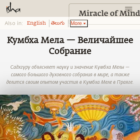
Also in:
More
English
తెలుగు
Кумбха Мела — Величайшее
Собрание
Садхгуру объясняет науку и значение Кумбха Мелы —
самого большого духовного собрания в мире, а также
делится своим опытом участия в Кумбха Меле в Праяге.