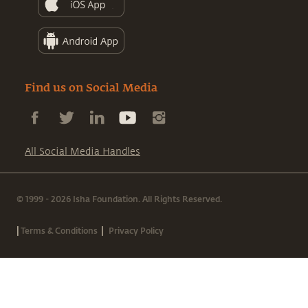
Find us on Social Media
All Social Media Handles
© 1999 - 2026 Isha Foundation. All Rights Reserved.
|
|
Terms & Conditions
Privacy Policy