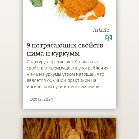
Article
9 потрясающих свойств
нима и куркумы
Садхгуру перечисляет 9 полезных
свойств и преимуществ употребления
нима и куркумы утром натощак, что
является обычной практикой на
йогическом пути и неотъемлемой
частью распорядка дня в Центре йоги
Oct 12, 2024
«Иша».