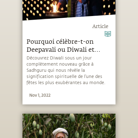
Article
Pourquoi célèbre-t-on
Deepavali ou Diwali et
quelle est la signification de
Découvrez Diwali sous un jour
complètement nouveau grâce à
cette fête ?
Sadhguru qui nous révèle la
signification spirituelle de l’une des
fêtes les plus exubérantes au monde.
Nov 1, 2022