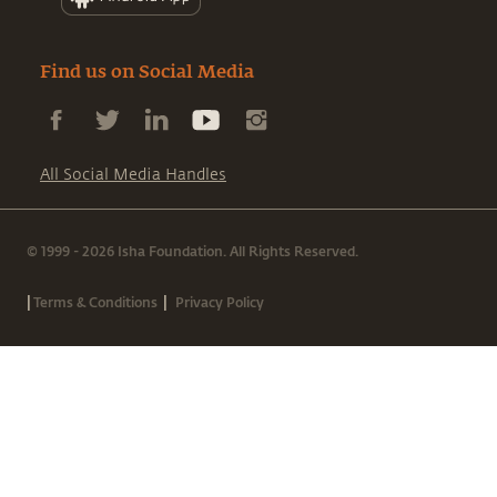
Find us on Social Media
All Social Media Handles
© 1999 - 2026 Isha Foundation. All Rights Reserved.
|
|
Terms & Conditions
Privacy Policy