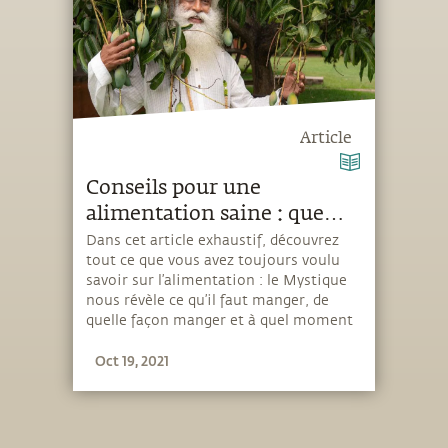
Article
Conseils pour une
alimentation saine : que
faut-il manger, quand et de
Dans cet article exhaustif, découvrez
tout ce que vous avez toujours voulu
quelle façon ?
savoir sur l’alimentation : le Mystique
nous révèle ce qu’il faut manger, de
quelle façon manger et à quel moment
manger.
Oct 19, 2021