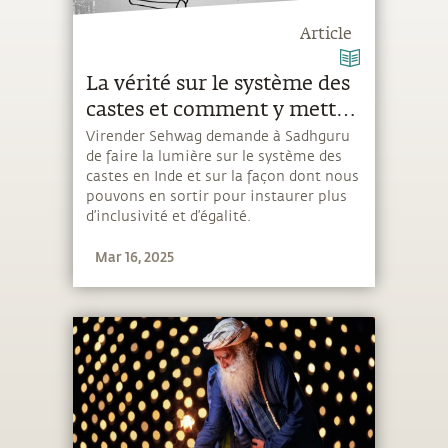
Article
La vérité sur le système des
castes et comment y mettre
fin
Virender Sehwag demande à Sadhguru
de faire la lumière sur le système des
castes en Inde et sur la façon dont nous
pouvons en sortir pour instaurer plus
d’inclusivité et d’égalité.
Mar 16, 2025