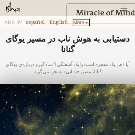
Also in:
More
español
English
دستیابی به هوش ناب در مسیر یوگای
گنانا
‫‫آیا ذهن یک معجزه است یا یک آشفتگی؟ سادگورو درباره‌ی یوگای
گنانا، مسیر «دانایی»، سخن می‌گوید.