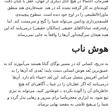
‫همزمان، احتمالاً در هیچ جای دیگری از جهان، عقل با چنان دقت
کوبنده‌ای به کار گرفته نشده که در هند. شبه‌قاره‌ی هند منطق
ماوراءالطبیعی را در اوج خود دیده است. سطوح پیچیده‌ی
فلسفه‌پردازی ودانتین می‌تواند شما را گیج و سرمست کند. اما
رفته‌رفته، ساداکاهای حقیقی (سالکان حقیقی) درمی‌یابند که این
همه هیجان سرگیجه‌آور آن‌ها را واقعاً به جایی نمی‌رساند.
هوش ناب
‫به تدریج، کسانی که در مسیر یوگای گنانا هستند می‌آموزند که به
عمیق‌ترین بُعد هوش انسانی دست یابند؛ بُعدی که آن‌ها را به
اساس آفرینش متصل می‌کند. این بُعد «چیتا» نام دارد. آن‌ها
درمی‌یابند که اگر عقل‌تان را در چیتا ــ آگاهی‌ای که هیچ
خاطره‌ای آن را آلوده نکرده ــ غوطه‌ور کنید، می‌تواند به تیزی
تیغ شود، به ابزاری معجزه‌آسا برای سرور و رهایی بدل گردد و
شما را بی‌هیچ تلاشی به مقصد نهایی برساند.