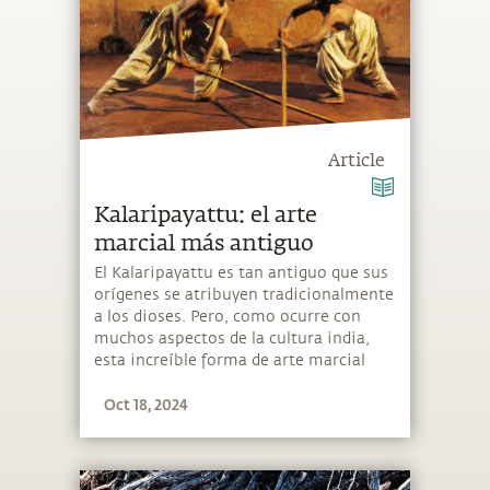
Article
Kalaripayattu: el arte
marcial más antiguo
El Kalaripayattu es tan antiguo que sus
orígenes se atribuyen tradicionalmente
a los dioses. Pero, como ocurre con
muchos aspectos de la cultura india,
esta increíble forma de arte marcial
procede nada menos que de Agastya
Oct 18, 2024
Muni.