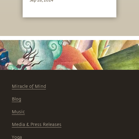
Miracle of Mind
Blog
Music
Media & Press Releases
Yoga