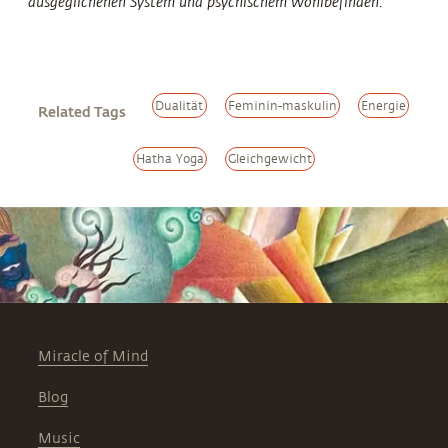
ausgeglichenen System und psychischem Wohlbefinden.
Dualität
Feminin-maskulin
Energie
Related Tags
Hatha Yoga
Gleichgewicht
Miracle of Mind
Blog
Music