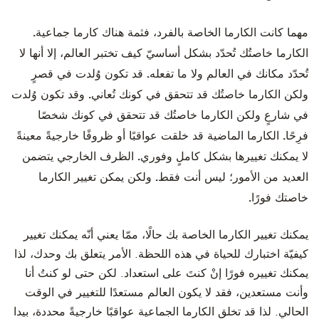
مهما كانت الكارما الخاصة بالفرد، فثمة هناك كارما جماعية.
الكارما خاصتُك تُحدّد بشكل أساسيّ كيف تختبر العالم، إلا أنها لا
تُحدّد مكانك في العالم ولا ما تفعله. قد تكون وُلدت في قصرٍ
ولكن الكارما خاصتُك قد تتحقق في كونك تُعاني. وقد تكون وُلدت
في شارعٍ ولكن الكارما خاصتُك قد تتحقق في كونك شخصًا
فرِحًا. الكارما الماضية قد خلقت عواقبًا أو ظروفًا خارجيةً معينةً
لا يمكنك تغييرها بشكل كاملٍ وفوري. الظرف الخارجي يتضمن
العديد من الأمور؛ ليس أنت فقط. ولكن يمكن تغيير الكارما
خاصتك فورًا.
يمكنك تغيير الكارما الخاصة بك حالًا، ممّا يعني أنّه يمكنك تغيير
كيفيّة اختبارك للحياة في هذه اللحظة.
الأمر يتعلق بك وحدك، لذا
يمكنك تغييره فورًا إنْ كنتَ على استعداد. لكن حتى لو كنتُ أنا
وأنت مستعدين، فقد لا يكون العالم مستعدًا للتغيير في الوقت
الحالي. لذا قد تخلق الكارما الجماعية عواقبًا خارجيةً محددة، بيدا