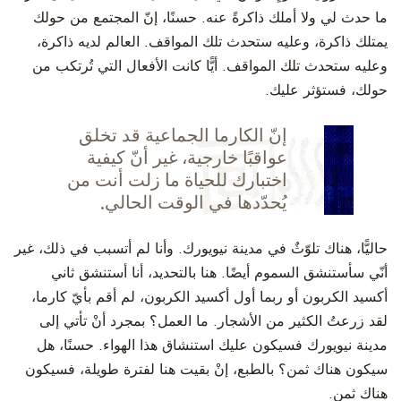
ما حدث لي ولا أملك ذاكرةً عنه. حسنًا، إنّ المجتمع من حولك
يمتلك ذاكرة، وعليه ستحدث تلك المواقف. العالم لديه ذاكرة،
وعليه ستحدث تلك المواقف. أيًّا كانت الأفعال التي تُرتكب من
حولك، فستؤثر عليك.
إنّ الكارما الجماعية قد تخلق
عواقبًا خارجية، غير أنّ كيفية
اختبارك للحياة ما زلت أنت من
يُحدّدها في الوقت الحالي.
حاليًّ
ا، هناك تلوّثٌ في مدينة نيويورك. وأنا لم أتسبب في ذلك، غير
أنّي سأستنشق السموم أيضًا.
هنا بالتحديد، أنا أستنشق ثاني
أكسيد الكربون أو ربما أول أكسيد الكربون، لم أقم بأيّ كارما،
لقد زرعتُ الكثير من الأشجار. ما العمل؟
بمجرد أنْ تأتي إلى
مدينة نيويورك فسيكون عليك استنشاق هذا الهواء. حسنًا، هل
سيكون هناك ثمن؟ بالطبع، إنْ بقيت هنا لفترة طويلة، فسيكون
هناك ثمن.