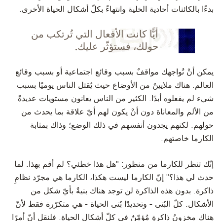
بدءًا بالكائنات أحادية الخلية وانتهاءً بكلّ أشكال الحياة الأخرى.
أيًّا كانت الأفعال التي تُرتكب من
حولك، فستؤثّر عليك.
يمكن أنْ تُواجهك مواقفٌ بسبب وقائع اجتماعية أو بسبب وقائع
العالم. هناك ملايينٌ من الأوضاع حيث يُقتل الناس يوميًا بسبب
شيء لم يفعلوه أبدًا. الكثير من الناس يعانون مستويات عديدةً
من الألم والمعاناة دون أنْ يكون لهم أيّ علاقة بما يحدث من
حولهم. لكنهم يجدون أنفسهم في ذلك الوضع؛ وذاك بمثابة
الكارما خاصتهم.
إنّك تنظر للكارما من منظور: "هل هذا خطئي؟ لم أقم بهذا. لما
حدث لي هذا؟" إنّ الكارما ليست هكذا، الكارما هي مجرّد نظامِ
ذاكرة. بدون هذه الذاكرة لن توجد هناك بنيةٌ بأيّ شكل من
الأشكال.
كلّ البُنى - وتحديدًا بُنى الحياة - هي متكرّرة فقط لأنّ
هناك مخزونُ ذاكرةٍ مُؤمّنٌ في كلّ أشكال الحياة.
فلنقل أنّ أمرًا