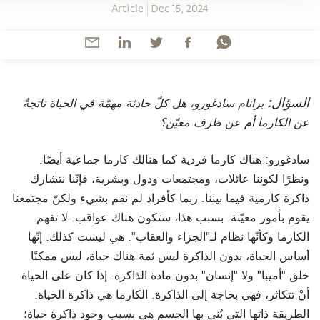
Article
Dec 15, 2024
‫السؤال:
برانام سادغورو، هل كلّ حادثة مهمّة في الحياة ناتجةٌ
عن الكارما أم عن ظرف معيّن؟
سادغورو: هناك كارما فردية كما هنالك كارما جماعية أيضًا.
ونظرًا لكوننا عائلات، ومجتمعات ودول وبشرية، فإنّنا نتشارك
ذاكرة كارمية فيما بيننا. ربما كأفراد لم نقم بشيء ولكنّ مجتمعنا
يقوم بأمور معيّنة. بسبب هذا، ستكون هناك عواقب.
لا تفهم
الكارما وكأنّها نظام لـ"الجزاء والعقاب". هي ليست كذلك. إنّها
أساس الحياة، بدون الذاكرة ليس ثمة هناك حياة، ليس ممكنًا
خلق "أميبا" ولا "إنسان" بدون مادة الذاكرة.
إذا كان على الحياة
أنْ تتكاثر، فهي بحاجة إلى الذاكرة.
الكارما هي ذاكرة الحياة.
الطريقة ذاتها التي بُني بها الجسم هي بسبب وجود ذاكرة حياة؛