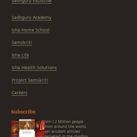
Sadhguru Exclusive
Sadhguru Academy
Isha Home School
Samskriti
Isha Life
Isha Health Solutions
Project Samskriti
Careers
Subscribe
Join 1.2 Million people
from around the world,
get wisdom articles
delivered in the mailbox