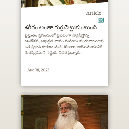
Article
శరీరం అంతా గుర్తుపెట్టుకుంటుంది
ప్రస్తుతం ప్రపంచంలో ప్రబలంగా వ్యాపిస్తోన్న
ఆందోళన, అభద్రత భావం మరియు కుంగుబాటులకు
ఒక ప్రధాన కారణం మన శరీరాలు అయోమయానికి
గురవ్వడమని సద్గురు వివరిస్తున్నారు.
Aug 18, 2023