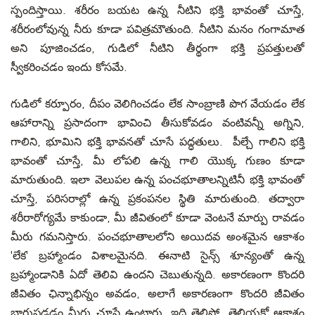
స్పందిస్తాయి. శరీరం బయట ఉన్న నీటిని భక్తి భావంతో చూస్తే,
శరీరంలోవున్న నీరు కూడా పవిత్రమౌతుంది. నీటిని మనం గంగామాత
అని పూజించడం, గుడిలో నీటిని తీర్థంగా భక్తి ప్రపత్తులతో
స్వీకరించడం ఇందు కోసమే.
గుడిలో కర్పూరం, దీపం వెలిగించడం లేక సాంబ్రాణి పొగ వేయడం లేక
ఆహారాన్ని ప్రసాదంగా భావించి తీసుకోవడం వంటివన్నీ అగ్నిని,
గాలిని, భూమిని భక్తి భావనతో చూసే పద్ధతులు. పీల్చే గాలిని భక్తి
భావంతో చూస్తే, మీ లోపలి ఉన్న గాలి యొక్క గుణం కూడా
మారుతుంది. ఇలా వెలుపల ఉన్న పంచభూతాలన్నిటినీ భక్తి భావంతో
చూస్తే, పరిసరాల్లో ఉన్న ప్రకంపనల స్థితి మారుతుంది. తద్వారా
శరీరారోగ్యమే కాకుండా, మీ జీవితంలో కూడా వెంటనే మార్పు రావడం
మీరు గమనిస్తారు. పంచభూతాలలోని అయిదవ అంశమైన ఆకాశం
'లేక' బ్రహ్మాండం విశాలమైనది. ఈనాటి సైన్స్ శూన్యంతో ఉన్న
బ్రహ్మాండానికి ఏదో తెలివి ఉందని చెబుతున్నది. అకారణంగా కొందరి
జీవితం ఛిన్నాభిన్నం అవడం, అలాగే అకారణంగా కొందరి జీవితం
బాగుపడడం మీరు చూసే ఉంటారు. ఇది తెలిసో, తెలియకో ఆకాశం