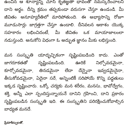
ఉంచిన ఆ శూన్యాన్ని చూసి కృతజ్ఞతా భావంతో నమస్కరించాలని
దాని అర్థం. దీన్ని క్రమం తప్పకుండా వరుసగా చేస్తూ ఉండండి. మీ
జీవితం అనూహ్యరీతిలో మారిపోతుంది. ఈ అభ్యాసాన్ని రోజూ
మూడుసార్లు జాగ్రత్తగా చేస్తూ ఉండాలి. దీనివలన ఆకాశం యొక్క
సహకారం లభించిదంటే, మీ జీవితం ఒక మాయాజాలంలా
నడుస్తుంది. అనుకోని విధంగా ఓ అద్భుత జ్ఞానం మీకు లభిస్తుంది.
మన సంస్కృతి యాదృచ్ఛికంగా సృష్టింపబడింది కాదు. ఎంతో
జాగరూకతతో సృష్టింపబడింది. ఊరికే నిల్చోవడమైనా,
కూర్చోవడమైనా, తినడమైనా లేదా దేన్నైనా ఇవ్వడమైనైనా,
తీసుకోవడమైనా, ఏదైనా సరే, అన్నింటికీ సరిపోయే కొన్ని పద్ధతులు
ఇక్కడ సృష్టించారు. ఒక్కో చర్యకు మన శరీరం, మనసు, భావోద్వేగం,
శక్తి, అన్నీ ఎలా స్పందిస్తున్నాయనే దానిని గ్రహించి, దాని ప్రకారం
సృష్టింపబడిన సంస్కృతి ఇది. ఈ సంస్కృతిని పరిరక్షించుకోవాల్సిన
బాధ్యత మనదే.
ప్రేమాశీస్సులతో,