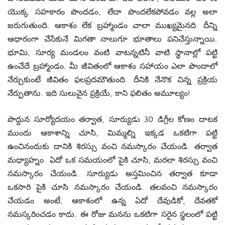
యొక్క సహకారం పొందడం, లేదా పొందలేకపోవడం వల్ల అలా
జరుగుతుంది. ఆకాశం లేక బ్రహ్మాండం చాలా ముఖ్యమైనది. దీన్ని
ఆధారంగా చేసేకునే మిగతా నాలుగూ భూతాలు పనిచేస్తున్నాయి.
భూమి, సూర్య మండలం వంటి వాటన్నటినీ వాటి స్థానాల్లో పట్టి
ఉంచేదే బ్రహ్మాండం. మీ జీవితంలో ఆకాశం సహాయం ఎలా పొందాలో
నేర్చుకుంటే జీవితం ఫలప్రదమౌతుంది. దీనికి నేనొక చిన్న ప్రక్రియ
నేర్పుతాను. ఇది సులువైన ప్రక్రియే, కాని ఫలితం అమూల్యం!
పొద్దున సూర్యోదయం తర్వాత, సూర్యుడు 30 డిగ్రీల కోణం దాటక
ముందు ఆకాశాన్ని చూసి, మిమ్మల్ని ఇక్కడ ఒకటిగా పట్టి
ఉంచినందుకు దానికి శిరస్సు వంచి నమస్కారం చేయండి. తర్వాత
మధ్యాహ్నం ఏదో ఒక సమయంలో పైకి చూసి, మరలా శిరస్సు వంచి
నమస్కారం చేయండి. సూర్యుడు అస్తమించిన తర్వాత కూడా
ఒకసారి పైకి చూసి నమస్కారం చేయండి. తలవంచి నమస్కారం
చేయడం అంటే, ఆకాశంలో ఉన్న ఏదో దేవుడికో, దేవతకో
నమస్కరించడం కాదు. ఈ రోజు మనను ఒకటిగా సరైన స్థలంలో పట్టి