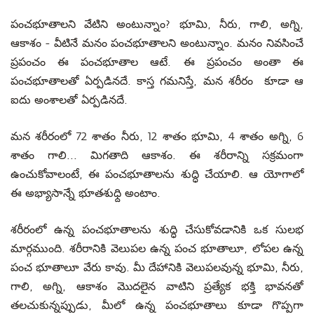
పంచభూతాలని వేటిని అంటున్నాం? భూమి, నీరు, గాలి, అగ్ని,
ఆకాశం ­- వీటినే మనం పంచభూతాలని అంటున్నాం. మనం నివసించే
ప్రపంచం ఈ పంచభూతాల ఆటే. ఈ ప్రపంచం అంతా ఈ
పంచభూతాలతో ఏర్పడినదే. కాస్త గమనిస్తే, మన శరీరం కూడా ఆ
ఐదు అంశాలతో ఏర్పడినదే.
మన శరీరంలో 72 శాతం నీరు, 12 శాతం భూమి, 4 శాతం అగ్ని, 6
శాతం గాలి... మిగతాది ఆకాశం. ఈ శరీరాన్ని సక్రమంగా
ఉంచుకోవాలంటే, ఈ పంచభూతాలను శుద్ధి చేయాలి. ఆ యోగాలో
ఈ అభ్యాసాన్నే భూతశుధ్ది అంటాం.
శరీరంలో ఉన్న పంచభూతాలను శుద్ధి చేసుకోవడానికి ఒక సులభ
మార్గముంది. శరీరానికి వెలుపల ఉన్న పంచ భూతాలూ, లోపల ఉన్న
పంచ భూతాలూ వేరు కావు. మీ దేహానికి వెలుపలవున్న భూమి, నీరు,
గాలి, అగ్ని, ఆకాశం మొదలైన వాటిని ప్రత్యేక భక్తి భావనతో
తలచుకున్నప్పుడు, మీలో ఉన్న పంచభూతాలు కూడా గొప్పగా