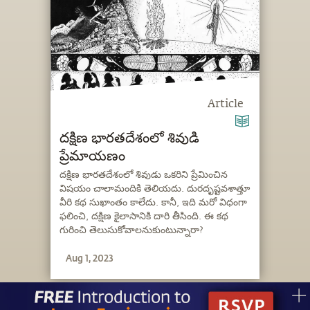
Article
దక్షిణ భారతదేశంలో శివుడి
ప్రేమాయణం
దక్షిణ భారతదేశంలో శివుడు ఒకరిని ప్రేమించిన
విషయం చాలామందికి తెలియదు. దురదృష్టవశాత్తూ
వీరి కథ సుఖాంతం కాలేదు. కానీ, ఇది మరో విధంగా
ఫలించి, దక్షిణ కైలాసానికి దారి తీసింది. ఈ కథ
గురించి తెలుసుకోవాలనుకుంటున్నారా?
Aug 1, 2023