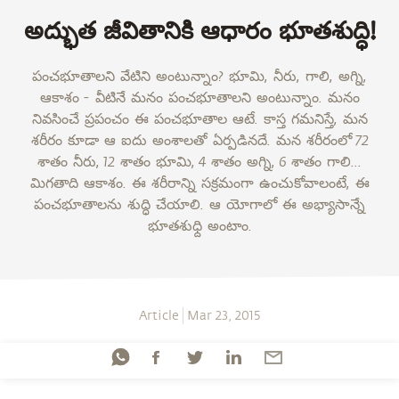
అద్భుత జీవితానికి ఆధారం భూతశుద్ధి!
పంచభూతాలని వేటిని అంటున్నాం? భూమి, నీరు, గాలి, అగ్ని,
ఆకాశం ­- వీటినే మనం పంచభూతాలని అంటున్నాం. మనం
నివసించే ప్రపంచం ఈ పంచభూతాల ఆటే. కాస్త గమనిస్తే, మన
శరీరం కూడా ఆ ఐదు అంశాలతో ఏర్పడినదే. మన శరీరంలో 72
శాతం నీరు, 12 శాతం భూమి, 4 శాతం అగ్ని, 6 శాతం గాలి...
మిగతాది ఆకాశం. ఈ శరీరాన్ని సక్రమంగా ఉంచుకోవాలంటే, ఈ
పంచభూతాలను శుద్ధి చేయాలి. ఆ యోగాలో ఈ అభ్యాసాన్నే
భూతశుధ్ది అంటాం.
Article
Mar 23, 2015