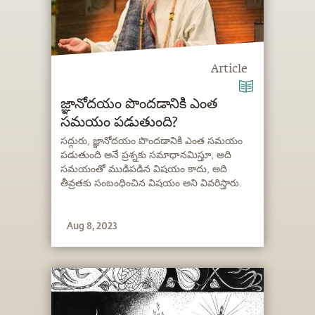
Article
జ్ఞానోదయం పొందడానికి ఎంత
సమయం పడుతుంది?
సద్గురు, జ్ఞానోదయం పొందడానికి ఎంత సమయం
పడుతుంది అనే ప్రశ్నకు సమాధానమిస్తూ, అది
సమయంతో ముడిపడిన విషయం కాదు, అది
తీవ్రతకు సంబంధించిన విషయం అని వివరిస్తారు.
Aug 8, 2023