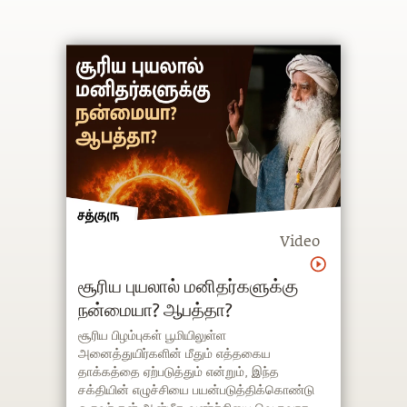
Video
சூரிய புயலால் மனிதர்களுக்கு
நன்மையா? ஆபத்தா?
சூரிய பிழம்புகள் பூமியிலுள்ள
அனைத்துயிர்களின் மீதும் எத்தகைய
தாக்கத்தை ஏற்படுத்தும் என்றும், இந்த
சக்தியின் எழுச்சியை பயன்படுத்திக்கொண்டு