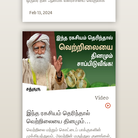
ஒருவர் தன் ஆன்மீக வளர்ச்சியை வெகுவாக
வேகப்படுத்த தன்னை எப்படி
Feb 13, 2024
தயார்செய்துகொள்ள முடியும் என்றும் சத்குரு
விளக்குகிறார்.
Video
இந்த ரகசியம் தெரிந்தால்
வெற்றிலையை தினமும்
சாப்பிடுவீங்க!
வெற்றிலை மற்றும் கொட்டைப் பாக்குகளின்
முக்கியத்துவம், அவற்றின் மருத்துவ குணங்கள்,