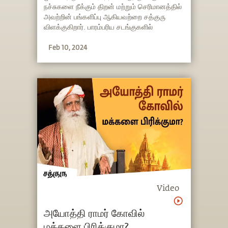
நச்சுகளை நீக்கும் திறன் மற்றும் செரிமானத்தில்
அவற்றின் பங்களிப்பு ஆகியவற்றை சத்குரு
விளக்குகிறார். பாரம்பரிய சடங்குகளில்
வெற்றிலை வைக்கப்படுவதன் காரணத்தையும்,
Feb 10, 2024
அவை எவ்வாறு ஒருவரின் உணர்திறனை
மேம்படுத்த முடியும் என்பதையும் அவர்
எடுத்துரைக்கிறார்.
Video
அயோத்தி ராமர் கோவில்
மக்களை பிரிக்குமா?