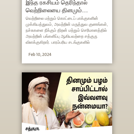
இந்த ரகசியம் தெரிந்தால்
வெற்றிலையை தினமும்
சாப்பிடுவீங்க!
வெற்றிலை மற்றும் கொட்டைப் பாக்குகளின்
முக்கியத்துவம், அவற்றின் மருத்துவ குணங்கள்,
நச்சுகளை நீக்கும் திறன் மற்றும் செரிமானத்தில்
அவற்றின் பங்களிப்பு ஆகியவற்றை சத்குரு
விளக்குகிறார். பாரம்பரிய சடங்குகளில்
வெற்றிலை வைக்கப்படுவதன் காரணத்தையும்,
Feb 10, 2024
அவை எவ்வாறு ஒருவரின் உணர்திறனை
மேம்படுத்த முடியும் என்பதையும் அவர்
எடுத்துரைக்கிறார்.