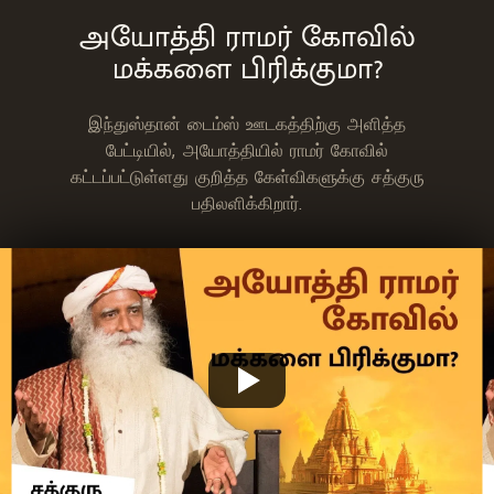
அயோத்தி ராமர் கோவில்
மக்களை பிரிக்குமா?
இந்துஸ்தான் டைம்ஸ் ஊடகத்திற்கு அளித்த
பேட்டியில், அயோத்தியில் ராமர் கோவில்
கட்டப்பட்டுள்ளது குறித்த கேள்விகளுக்கு சத்குரு
பதிலளிக்கிறார்.