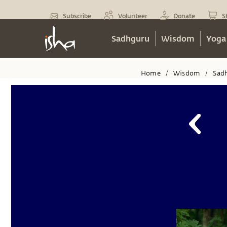
Subscribe
Volunteer
Donate
S
Sadhguru
Wisdom
Yoga
Home
Wisdom
Sad
/
/