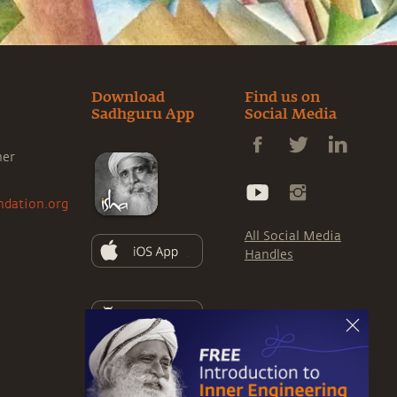
Download
Find us on
Sadhguru App
Social Media
ner
ndation.org
All Social Media
Handles