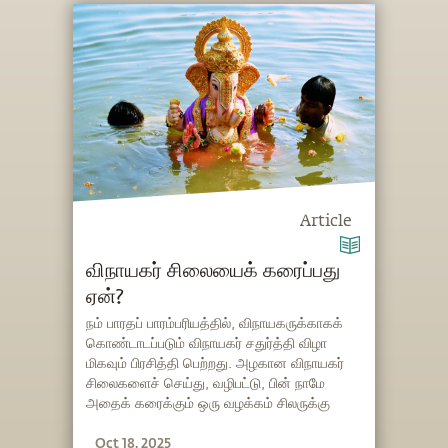
Article
விநாயகர் சிலையைக் கரைப்பது
ஏன்?
நம் பாரதப் பாரம்பரியத்தில், விநாயகருக்காகக்
கொண்டாடப்படும் விநாயகர் சதுர்த்தி விழா
மிகவும் பிரசித்தி பெற்றது. அழகான விநாயகர்
சிலைகளைச் செய்து, வழிபட்டு, பின் நாமே
அதைக் கரைக்கும் ஒரு வழக்கம் சிலருக்கு
விநோதமாகத் தோன்றலாம். அதன்மூலம் நமக்கு
Oct 18, 2025
உணர்த்தப்படும் ஒரு உண்மை என்னவென்பதை