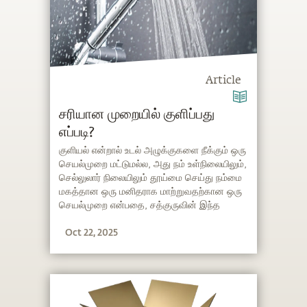
Article
சரியான முறையில் குளிப்பது
எப்படி?
குளியல் என்றால் உடல் அழுக்குகளை நீக்கும் ஒரு
செயல்முறை மட்டுமல்ல, அது நம் உள்நிலையிலும்,
செல்லுலார் நிலையிலும் தூய்மை செய்து நம்மை
மகத்தான ஒரு மனிதராக மாற்றுவதற்கான ஒரு
செயல்முறை என்பதை, சத்குருவின் இந்த
விளக்கம் தெளிவுபடுத்துகிறது. எப்படி, எத்தனை
Oct 22, 2025
முறை, எந்தளவு வெப்பநிலையில் உள்ள நீரில்
குளிக்க வேண்டும் போன்ற டிப்ஸ்களை சத்குரு
வழங்குகிறார்.