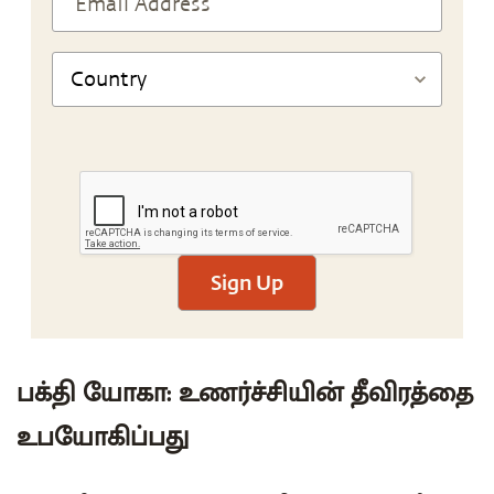
Sign Up
பக்தி யோகா: உணர்ச்சியின் தீவிரத்தை
உபயோகிப்பது